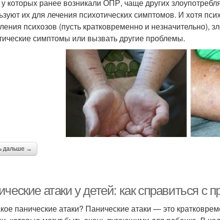
 у которых ранее возникали ОПР, чаще других злоупотребл
ьзуют их для лечения психотических симптомов. И хотя пс
ления психозов (пусть кратковременно и незначительно), з
тические симптомы или вызвать другие проблемы.
ь дальше →
ческие атаки у детей: как справиться с 
акое панические атаки? Панические атаки — это кратковре