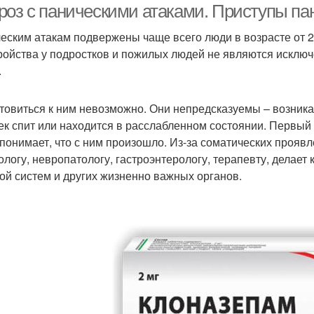
роз с паническими атаками. Приступы па
еским атакам подвержены чаще всего люди в возрасте от 25
ройства у подростков и пожилых людей не являются исключе
.
товиться к ним невозможно. Они непредсказуемы – возник
ек спит или находится в расслабленном состоянии. Первый 
 понимает, что с ним произошло. Из-за соматических прояв
ологу, невропатологу, гастроэнтерологу, терапевту, делает
ой систем и других жизненно важных органов.