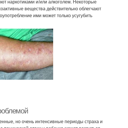
яют наркотиками и/или алкоголем. Некоторые
ихоактивные вещества действительно облегчают
лоупотребление ими может только усугубить
проблемой
менные, но очень интенсивные периоды страха и