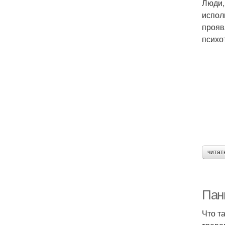
Люди,
испол
прояв
психо
читат
Пани
Что т