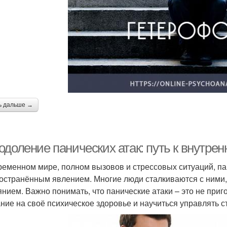
ь дальше →
одоление панических атак: путь к внутре
ременном мире, полном вызовов и стрессовых ситуаций, па
остранённым явлением. Многие люди сталкиваются с ними, н
янием. Важно понимать, что панические атаки – это не приго
ние на своё психическое здоровье и научиться управлять с