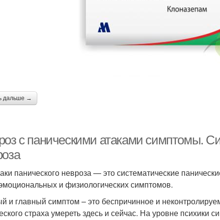
ь дальше →
роз с паническими атаками симптомы. Си
роза
аки панического невроза — это систематические панически
эмоциональных и физиологических симптомов.
й и главный симптом – это беспричинное и неконтролируем
еского страха умереть здесь и сейчас. На уровне психики 