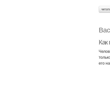
читат
Вас
Как
Челов
тольк
его н