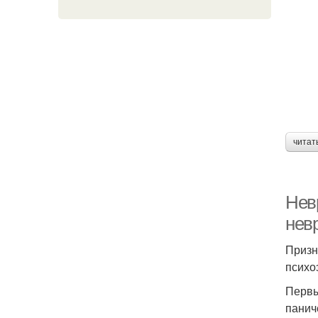
читат
Нев
нев
Призн
психо
Первы
панич