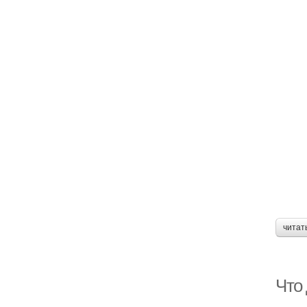
читат
Что 