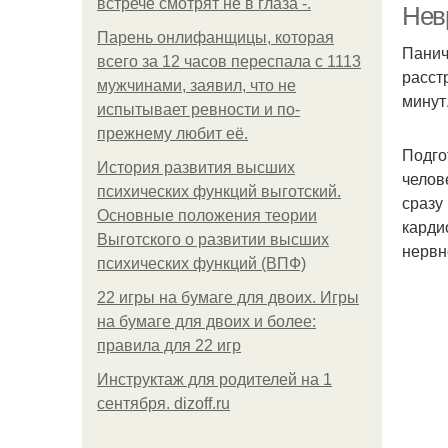
встрече смотрят не в глаза -.
Нев
Парень онлифанщицы, которая
Панич
всего за 12 часов переспала с 1113
расст
мужчинами, заявил, что не
минут
испытывает ревности и по-
прежнему любит её.
Подго
История развития высших
челов
психических функций выготский.
сразу
Основные положения теории
карди
Выготского о развитии высших
нервн
психических функций (ВПФ)
22 игры на бумаге для двоих. Игры
на бумаге для двоих и более:
правила для 22 игр
Инструктаж для родителей на 1
сентября. dizoff.ru