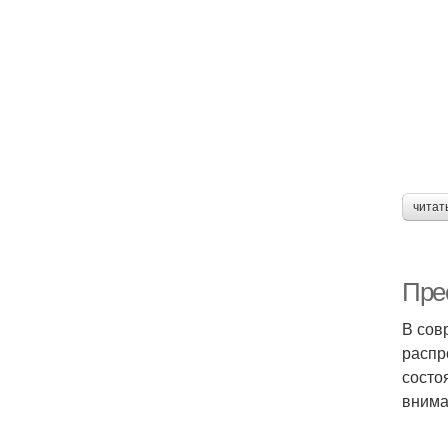
читат
Пре
В сов
распр
состо
внима