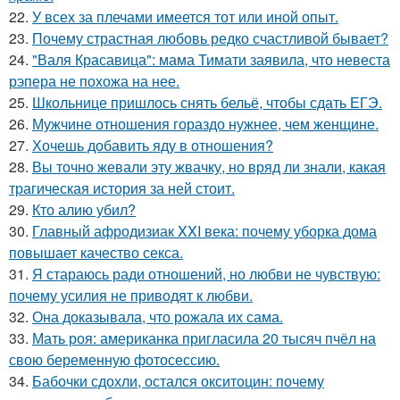
22.
У всех за плечами имеется тот или иной опыт.
23.
Почему страстная любовь редко счастливой бывает?
24.
"Валя Красавица": мама Тимати заявила, что невеста
рэпера не похожа на нее.
25.
Школьнице пришлось снять бельё, чтобы сдать ЕГЭ.
26.
Мужчине отношения гораздо нужнее, чем женщине.
27.
Хочешь добавить яду в отношения?
28.
Вы точно жевали эту жвачку, но вряд ли знали, какая
трагическая история за ней стоит.
29.
Кто алию убил?
30.
Главный афродизиак XXI века: почему уборка дома
повышает качество секса.
31.
Я стараюсь ради отношений, но любви не чувствую:
почему усилия не приводят к любви.
32.
Она доказывала, что рожала их сама.
33.
Мать роя: американка пригласила 20 тысяч пчёл на
свою беременную фотосессию.
34.
Бабочки сдохли, остался окситоцин: почему