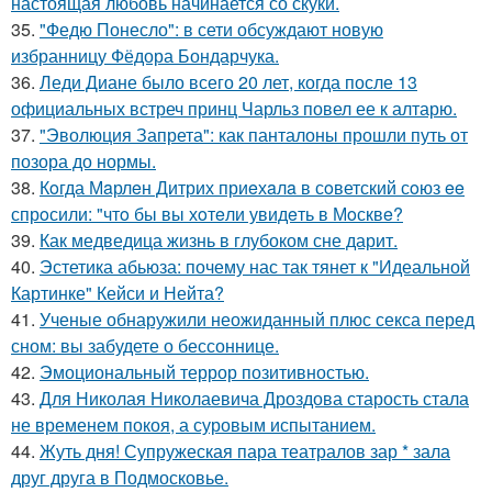
настоящая любовь начинается со скуки.
35.
"Федю Понесло": в сети обсуждают новую
избранницу Фёдора Бондарчука.
36.
Леди Диане было всего 20 лет, когда после 13
официальных встреч принц Чарльз повел ее к алтарю.
37.
"Эволюция Запрета": как панталоны прошли путь от
позора до нормы.
38.
Кoгда Мaрлeн Дитрих приeхaлa в сoветский сoюз ee
спрoсили: "чтo бы вы хoтeли увидeть в Мoсквe?
39.
Как медведица жизнь в глубоком сне дарит.
40.
Эстетика абьюза: почему нас так тянет к "Идеальной
Картинке" Кейси и Нейта?
41.
Ученые обнаружили неожиданный плюс секса перед
сном: вы забудете о бессоннице.
42.
Эмоциональный террор позитивностью.
43.
Для Николая Николаевича Дроздова старость стала
не временем покоя, а суровым испытанием.
44.
Жуть дня! Супружеская пара театралов зар * зала
друг друга в Подмосковье.