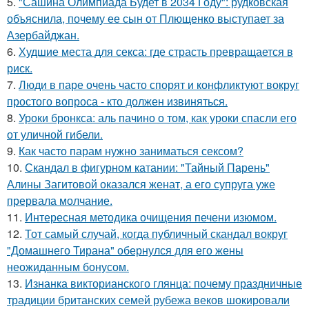
5.
"Сашина Олимпиада Будет в 2034 Году": рудковская
объяснила, почему ее сын от Плющенко выступает за
Азербайджан.
6.
Худшие места для секса: где страсть превращается в
риск.
7.
Люди в паре очень часто спорят и конфликтуют вокруг
простого вопроса - кто должен извиняться.
8.
Уроки бронкса: аль пачино о том, как уроки спасли его
от уличной гибели.
9.
Как часто парам нужно заниматься сексом?
10.
Скандал в фигурном катании: "Тайный Парень"
Алины Загитовой оказался женат, а его супруга уже
прервала молчание.
11.
Интересная методика очищения печени изюмом.
12.
Тот самый случай, когда публичный скандал вокруг
"Домашнего Тирана" обернулся для его жены
неожиданным бонусом.
13.
Изнанка викторианского глянца: почему праздничные
традиции британских семей рубежа веков шокировали