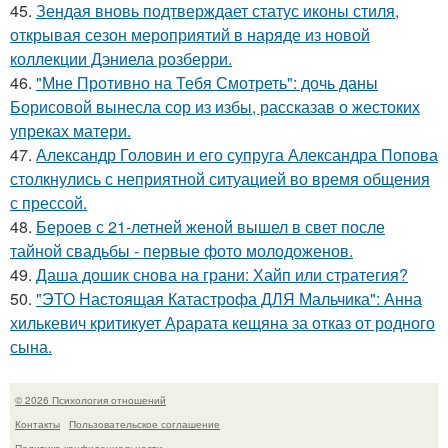
45.
Зендая вновь подтверждает статус иконы стиля,
открывая сезон мероприятий в наряде из новой
коллекции Дэниела розберри.
46.
"Мне Противно на Тебя Смотреть": дочь даны
Борисовой вынесла сор из избы, рассказав о жестоких
упреках матери.
47.
Александр Головин и его супруга Александра Попова
столкнулись с неприятной ситуацией во время общения
с прессой.
48.
Бероев с 21-летней женой вышел в свет после
тайной свадьбы - первые фото молодоженов.
49.
Даша дошик снова на грани: Хайп или стратегия?
50.
"ЭТО Настоящая Катастрофа ДЛЯ Мальчика": Анна
хилькевич критикует Арарата кещяна за отказ от родного
сына.
© 2026 Психология отношений
Контакты
Пользовательское соглашение