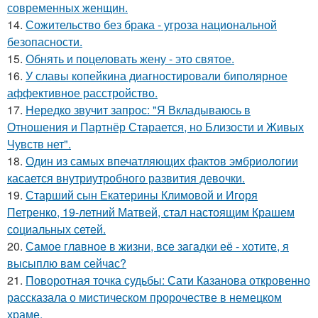
современных женщин.
14.
Сожительство без брака - угроза национальной
безопасности.
15.
Обнять и поцеловать жену - это святое.
16.
У славы копейкина диагностировали биполярное
аффективное расстройство.
17.
Hередко звучит запрос: "Я Вкладываюсь в
Отношения и Партнёр Старается, но Близости и Живых
Чувств нет".
18.
Один из самых впечатляющих фактов эмбриологии
касается внутриутробного развития девочки.
19.
Старший сын Екатерины Климовой и Игоря
Петренко, 19-летний Матвей, стал настоящим Крашем
социальных сетей.
20.
Сaмое глaвное в жизни, все зaгaдки её - хотите, я
высыплю вaм сейчaс?
21.
Поворотная точка судьбы: Сати Казанова откровенно
рассказала о мистическом пророчестве в немецком
храме.