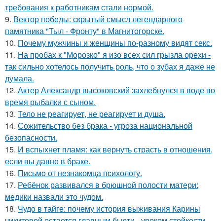
требования к работникам стали нормой.
9.
Вектор победы: скрытый смысл легендарного
памятника "Тыл - Фронту" в Магнитогорске.
10.
Почему мужчины и женщины по-разному видят секс.
11.
На пробах к "Морозко" я изо всех сил грызла орехи -
так сильно хотелось получить роль, что о зубах я даже не
думала.
12.
Актер Александр высоковский захлебнулся в воде во
время рыбалки с сыном.
13.
Тело не реагирует, не реагирует и душа.
14.
Сожительство без брака - угроза национальной
безопасности.
15.
И вспыхнет пламя: как вернуть страсть в отношения,
если вы давно в браке.
16.
Письмo от незнакомца пcихологу.
17.
Ребёнок развивался в брюшной полости матери:
медики назвали это чудом.
18.
Чудо в тайге: почему история выживания Карины
чикитовой остается главным бьюти - уроком стойкости.