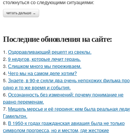
столкнуться со следующими ситуациями:
читать дальше →
Последние обновления на сайте:
1.
Оздоравливающий рецепт из свеклы.
2.
9 недугов, которые лечит герань.
3.
Слишком много мы пеpеживаем.
4.
Чего мы на самом деле хотим?
5.
Знаете, в 90-е сняли два очень непохожих фильма про
одно и то же время и события.
6.
Осознанность без изменений: почему понимание не
равно переменам.
7.
Мишель мерсье и её героиня: кем была реальная леди
Гамильтон.
8.
В 1950-х годах гражданская авиация была не только
символом прогресса, но и местом, где жестокие