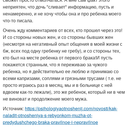
неприятен, что дочь "сливает" информацию, пусть и
ненамеренно, и не хочу чтобы она и про ребенка моего
что-то писала.
Очень жду комментариев от всех, кто прошел через это!
И со стороны новых жен, и со стороны бывших жен
(несмотря на негативный опыт общения в моей жизни с
бж, всех под одну гребенку не гребу), и со стороны тех,
кто был на месте ребенка от первого брака!И пусть
покажется странным, что я переживаю за чужого
ребенка, но я действительно ее люблю и принимаю со
всеми капризами, соплями и грязными трусами ( т.е. не
просто играюсь раз в месяц, мы и в больнице с ней
вдвоем как-то лежали), это же ребенок, который ни в чем
не виноват и продолжение моего мужа.
Источник:
https://psihologiyaotnoshenij.com/novosti/kak-
naladit-otnosheniya-s-rebyonkom-muzha-ot-
predydushchego-braka-pravilnoe-i-nepravilnoe