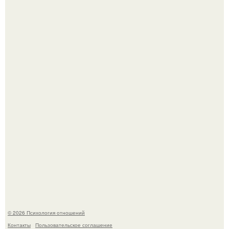
Расплата за характер?
"Рука в Руке": появились кадры, на которых муж
помогает идти Алле Пугачевой.
© 2026 Психология отношений
Контакты
Пользовательское соглашение