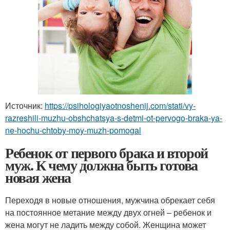
Источник:
https://psihologiyaotnoshenij.com/stati/vy-
razreshili-muzhu-obshchatsya-s-detmi-ot-pervogo-braka-ya-
ne-hochu-chtoby-moy-muzh-pomogal
Ребенок от первого брака и второй
муж. К чему должна быть готова
новая жена
Переходя в новые отношения, мужчина обрекает себя
на постоянное метание между двух огней – ребенок и
жена могут не ладить между собой. Женщина может