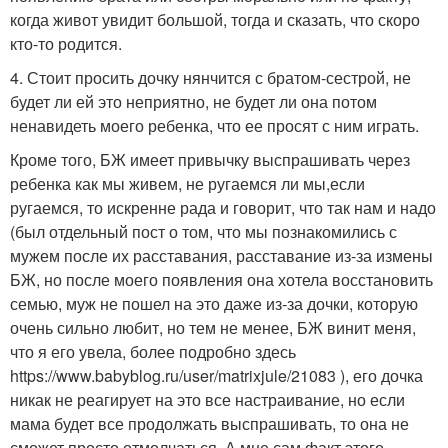
когда живот увидит большой, тогда и сказать, что скоро
кто-то родится.
4. Стоит просить дочку нянчится с братом-сестрой, не
будет ли ей это неприятно, не будет ли она потом
ненавидеть моего ребенка, что ее просят с ним играть.
Кроме того, БЖ имеет привычку выспрашивать через
ребенка как мы живем, не ругаемся ли мы,если
ругаемся, то искренне рада и говорит, что так нам и надо
(был отдельный пост о том, что мы познакомились с
мужем после их расставания, расставание из-за измены
БЖ, но после моего появления она хотела восстановить
семью, муж не пошел на это даже из-за дочки, которую
очень сильно любит, но тем не менее, БЖ винит меня,
что я его увела, более подробно здесь
https://www.babyblog.ru/user/matrixjule/21083
), его дочка
никак не реагирует на это все настраивание, но если
мама будет все продолжать выспрашивать, то она не
сможет просто отмолчаться. А мне сам факт этого