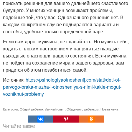
поискать решения для вашего дальнейшего счастливого
будущего. У многих женщин возникают проблемы,
подобные той, что у вас. Однозначного решения нет. В
каждом конкретном случае подбираются варианты и
способы, удобные только определенной паре.
Если вам дорог мужчина, не сдавайтесь. Но мучить себя,
ходить с плохим настроением и напрягаться каждые
выходные опасно для вашего состояния. Если мужчина
не пойдет на сохранение мира и вашего здоровья, вам
придется об этом позаботиться самой.
Источник:
https://psihologiyaotnoshenij.com/stati/deti-ot-
pervogo-braka-muzha-i-otnosheniya-s-nimi-kakie-mogut-
vozniknut-problemy
Категории:
Общий ребенок
,
Личный опыт
,
Общения с ребенком
,
Новая жена
Читайте также