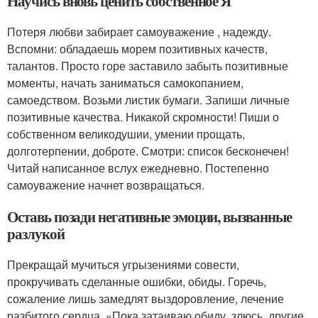
Научись вновь ценить собственное Я
Потеря любви забирает самоуважение , надежду.
Вспомни: обладаешь морем позитивных качеств,
талантов. Просто горе заставило забыть позитивные
моменты, начать заниматься самокопанием,
самоедством. Возьми листик бумаги. Запиши личные
позитивные качества. Никакой скромности! Пиши о
собственном великодушии, умении прощать,
долготерпении, доброте. Смотри: список бесконечен!
Читай написанное вслух ежедневно. Постепенно
самоуважение начнет возвращаться.
Оставь позади негативные эмоции, вызванные
разлукой
Прекращай мучиться угрызениями совести,
прокручивать сделанные ошибки, обиды. Горечь,
сожаление лишь замедлят выздоровление, лечение
разбитого сердца. «Пока затаиваю обиду, злюсь, другие