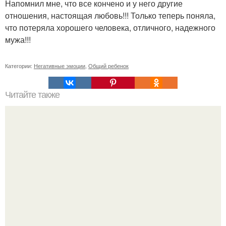
Напомнил мне, что все кончено и у него другие
отношения, настоящая любовь!!! Только теперь поняла,
что потеряла хорошего человека, отличного, надежного
мужа!!!
Категории:
Негативные эмоции
,
Общий ребенок
Читайте также
Как противостоять гипнозу. Методы и способы
управления людьми