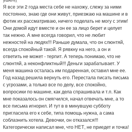
Я все эти 2 года места себе не нахожу, слежу за ними
постоянно, знаю где они живут, приезжаю на машине и в
фотик их рассматриваю, ничего поделать не могу с этим!
Они домой идут вместе и он ее за лицо берет и целует
так нежно. А мне всегда говорил, что не любит
нежностей на людях!!! Раньше думала, что он слюнтяй,
всегда спокойный такой. Я рявкну на него, а он и
ответить не может - терпит. А теперь понимаю, что не
слюнтяй, а неконфликтный!!! Деньги зарабатывает. У
меня машина осталась им подаренная, оставил мне ее.
Год назад решила вернуть его. Перестала писать письма
с угрозами, а только все по делу, все спокойно,
вопросики по машине, как дела спрашивала и т.п. Как
мне показалось он смягчился, начал отвечать мне, а то
все письма игнорил. И тут в в минувшую субботу
пригласила его к себе, типа помощь нужна, а сама
соблазнить хотела. Девочки, он отказался!!!
Категорически написал мне, что НЕТ, не приедет и точка!