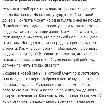
"У меня второй брак. Есть дочь от первого брака. Все
вроде бы ничего. Но вот нет у супруга любви к моей
дочери. Поиграть может, но один гулять с ней не пойдет.
Я люблю своего мужа и провожу с ним много времени,
но дочка тоже требует внимания. Ей же всего три года.
Муж иногда обижается, что я с дочкой больше общаюсь,
чем с ним. Иногда даже вижу вроде как ревность с его
стороны. Как мне себя вести, чтобы никого не обидеть —
ни дочь, ни супруга? И права ли я, считая, что человек,
создавая семью с женщиной, уже имеющей ребенка,
должен принять его как своего?"
Создание новой семьи, в которой будут присутствовать
сын или дочь от первого брака и новый муж, — это очень
непростая задача. Мужчина женится на женщине,
потому что любит ее, а вовсе не ребенка, рожденного
от другого человека. Конечно, малыш вроде бы не чужой,
но он отнимает слишком много времени и внимания