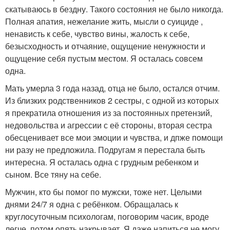
скатываюсь в бездну. Такого состояния не было никогда.
Полная апатия, нежелание жить, мысли о суициде ,
ненависть к себе, чувство вины, жалость к себе,
безысходность и отчаяние, ощущение ненужности и
ощущение себя пустым местом. Я осталась совсем
одна.
Мать умерла 3 года назад, отца не было, остался отчим.
Из близких родственников 2 сестры, с одной из которых
я прекратила отношения из за постоянных претензий,
недовольства и агрессии с её стороны, вторая сестра
обесценивает все мои эмоции и чувства, и дпже помощи
ни разу не предложила. Подругам я перестала быть
интересна. Я осталась одна с грудным ребенком и
сыном. Все тяну на себе.
Мужчин, кто бы помог по мужски, тоже нет. Целыми
днями 24/7 я одна с ребёнком. Обращалась к
круглосуточным психологам, поговорим часик, вроде
легче, потом опять накрывает. Я даже напиться не могу,