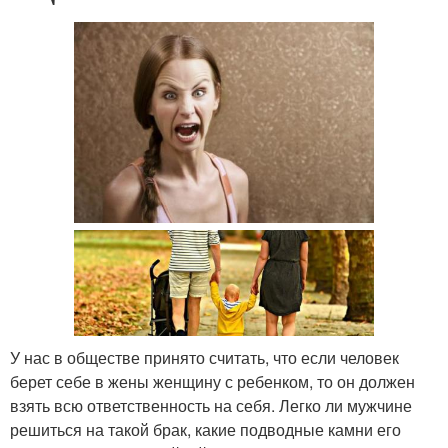
У нас в обществе принято считать, что если человек
берет себе в жены женщину с ребенком, то он должен
взять всю ответственность на себя. Легко ли мужчине
решиться на такой брак, какие подводные камни его