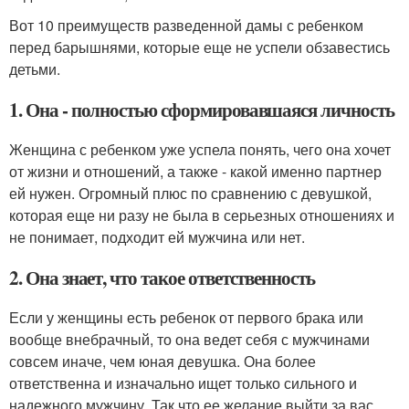
Вот 10 преимуществ разведенной дамы с ребенком
перед барышнями, которые еще не успели обзавестись
детьми.
1. Она - полностью сформировавшаяся личность
Женщина с ребенком уже успела понять, чего она хочет
от жизни и отношений, а также - какой именно партнер
ей нужен. Огромный плюс по сравнению с девушкой,
которая еще ни разу не была в серьезных отношениях и
не понимает, подходит ей мужчина или нет.
2. Она знает, что такое ответственность
Если у женщины есть ребенок от первого брака или
вообще внебрачный, то она ведет себя с мужчинами
совсем иначе, чем юная девушка. Она более
ответственна и изначально ищет только сильного и
надежного мужчину. Так что ее желание выйти за вас