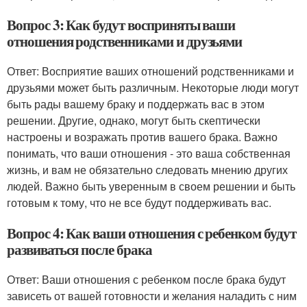
Вопрос 3: Как будут восприняты ваши
отношения родственниками и друзьями
Ответ: Восприятие ваших отношений родственниками и
друзьями может быть различным. Некоторые люди могут
быть рады вашему браку и поддержать вас в этом
решении. Другие, однако, могут быть скептически
настроены и возражать против вашего брака. Важно
понимать, что ваши отношения - это ваша собственная
жизнь, и вам не обязательно следовать мнению других
людей. Важно быть уверенным в своем решении и быть
готовым к тому, что не все будут поддерживать вас.
Вопрос 4: Как ваши отношения с ребенком будут
развиваться после брака
Ответ: Ваши отношения с ребенком после брака будут
зависеть от вашей готовности и желания наладить с ним