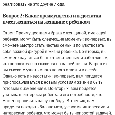
реагировать на это другие люди.
Вопрос 2: Какие преимущества и недостатки
имеет жениться на женщине с ребенком
Ответ: Преимуществами брака с женщиной, имеющей
ребенка, могут быть следующие моменты: во-первых, вы
сможете быстро стать частью семьи и почувствовать
себя важной фигурой в жизни ребенка. Во-вторых, вы
сможете научиться быть ответственным и заботливым,
что положительно скажется на вашей жизни. В-третьих,
вы сможете узнать много нового о жизни и о себе.
Однако есть и недостатки: во-первых, вам придется
приспосабливаться к новым условиям жизни и быть
готовым к изменениям. Во-вторых, вам придется
учитывать интересы ребенка и его потребности, что
может ограничить вашу свободу. В-третьих, вам
придется находить баланс между своими интересами и
интересами ребенка, что может быть непростой задачей.