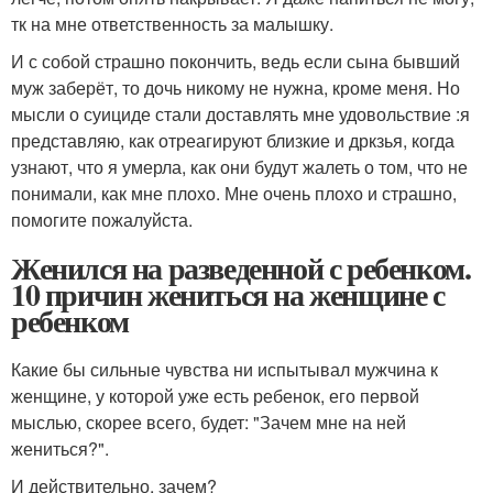
тк на мне ответственность за малышку.
И с собой страшно покончить, ведь если сына бывший
муж заберёт, то дочь никому не нужна, кроме меня. Но
мысли о суициде стали доставлять мне удовольствие :я
представляю, как отреагируют близкие и дркзья, когда
узнают, что я умерла, как они будут жалеть о том, что не
понимали, как мне плохо. Мне очень плохо и страшно,
помогите пожалуйста.
Женился на разведенной с ребенком.
10 причин жениться на женщине с
ребенком
Какие бы сильные чувства ни испытывал мужчина к
женщине, у которой уже есть ребенок, его первой
мыслью, скорее всего, будет: "Зачем мне на ней
жениться?".
И действительно, зачем?