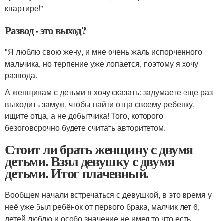
квартире!"
Развод - это выход?
"Я люблю свою жену, и мне очень жаль испорченного
мальчика, но терпение уже лопается, поэтому я хочу
развода.
А женщинам с детьми я хочу сказать: задумаете еще раз
выходить замуж, чтобы найти отца своему ребенку,
ищите отца, а не добытчика! Того, которого
безоговорочно будете считать авторитетом.
Стоит ли брать женщину с двумя
детьми. Взял девушку с двумя
детьми. Итог плачевный.
Вообщем начали встречаться с девушкой, в это время у
неё уже был ребёнок от первого брака, малчик лет 6,
детей люблю и особо значение не имел то что есть