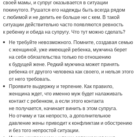
своей мамы, и супруг оказывается в ситуации
покинутого. Рушатся его надежды быть всегда рядом
с любимой и не делить ее больше ни с кем. В такой
ситуации действительно часто появляются ревность
к ребенку и обида на супругу. Что тут можно сделать?
Не требуйте невозможного. Помните, создавая семью
с женщиной, уже имеющей ребенка, мужчина берет
на себя обязательства только по отношению
к будущей жене. Редкий мужчина может принять
ребенка от другого человека как своего, и нельзя этого
от него требовать.
Проявите выдержку и терпение. Как правило,
женщина ждет, что именно муж будет налаживать
контакт с ребенком, а если этого контакта
не получается, начинает винить в этом супруга.
Но отчиму и так непросто, а дополнительное
давление жены приводит к конфликтам и обострению
и без того непростой ситуации.