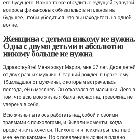
его будущего. Важно также обсудить с будущей супругой
вопросы финансовых обязательств и планов на
будущее, чтобы убедиться, что вы находитесь на одной
волне.
Женщина с детьми никому не нужна.
Одна с двумя детьми и абсолютно
никому больше не нужна
Здравствуйте! Меня зовут Мария, мне 37 лет. Двое детей
от двух разных мужчин. Старший рождён в браке, ему
15,младшая от мужчины, с которым встречалась
полгода, ей 5 месяцев. Он отказался от малышки. Дело в
том, что всю мою жизнь я была несчастна, тревожна, не
уверена в себе.
Всю жизнь пытаюсь работать над собой и своими
травмами с психологами, и бывали моменты, когда
вроде и жить хочется. Психологи и психиатры платные
мне не по карману. Но с появлением дочки я плавно