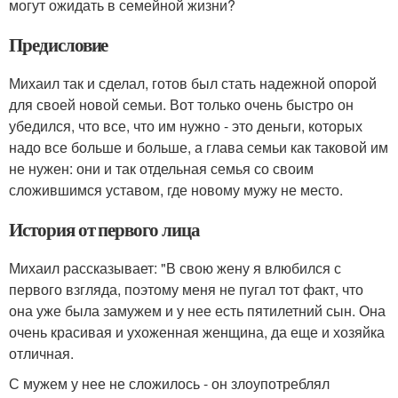
могут ожидать в семейной жизни?
Предисловие
Михаил так и сделал, готов был стать надежной опорой
для своей новой семьи. Вот только очень быстро он
убедился, что все, что им нужно - это деньги, которых
надо все больше и больше, а глава семьи как таковой им
не нужен: они и так отдельная семья со своим
сложившимся уставом, где новому мужу не место.
История от первого лица
Михаил рассказывает: "В свою жену я влюбился с
первого взгляда, поэтому меня не пугал тот факт, что
она уже была замужем и у нее есть пятилетний сын. Она
очень красивая и ухоженная женщина, да еще и хозяйка
отличная.
С мужем у нее не сложилось - он злоупотреблял