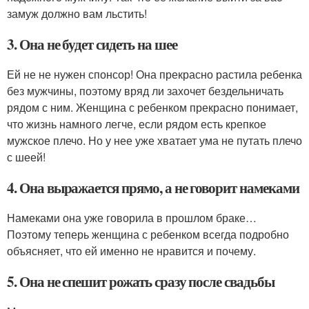
замуж должно вам льстить!
3. Она не будет сидеть на шее
Ей не не нужен спонсор! Она прекрасно растила ребенка
без мужчины, поэтому вряд ли захочет бездельничать
рядом с ним. Женщина с ребенком прекрасно понимает,
что жизнь намного легче, если рядом есть крепкое
мужское плечо. Но у нее уже хватает ума не путать плечо
с шеей!
4. Она выражается прямо, а не говорит намеками
Намеками она уже говорила в прошлом браке…
Поэтому теперь женщина с ребенком всегда подробно
объясняет, что ей именно не нравится и почему.
5. Она не спешит рожать сразу после свадьбы