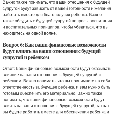
Важно также понимать, что ваши отношения с будущей
супругой будут зависеть от вашей готовности и желания
работать вместе для благополучия ребенка. Важно
также обсудить с будущей супругой вопросы воспитания
и воспитательных принципов, чтобы убедиться, что вы
находитесь на одной волне.
Вопрос 6: Как ваши финансовые возможности
будут влиять на ваши отношения с будущей
супругой и ребенком
Ответ: Ваши финансовые возможности будут оказывать
влияние на ваши отношения с будущей супругой и
ребенком. Важно понимать, что вы принимаете на себя
ответственность за будущее ребенка, и вам нужно быть
готовым обеспечить его материально. Важно также
понимать, что ваши финансовые возможности будут
влиять на ваши отношения с будущей супругой, так как
вы будете работать вместе для обеспечения ребенка и