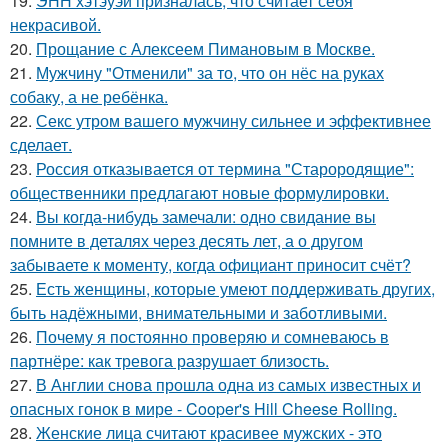
19.
ЭНН хэтэуэй призналась, что считает себя
некрасивой.
20.
Прощание с Алексеем Пимановым в Москве.
21.
Мужчину "Отменили" за то, что он нёс на руках
собаку, а не ребёнка.
22.
Секс утром вашего мужчину сильнее и эффективнее
сделает.
23.
Россия отказывается от термина "Старородящие":
общественники предлагают новые формулировки.
24.
Вы когда-нибудь замечали: одно свидание вы
помните в деталях через десять лет, а о другом
забываете к моменту, когда официант приносит счёт?
25.
Есть женщины, которые умеют поддерживать других,
быть надёжными, внимательными и заботливыми.
26.
Почему я постоянно проверяю и сомневаюсь в
партнёре: как тревога разрушает близость.
27.
В Англии снова прошла одна из самых известных и
опасных гонок в мире - Cooper's Hill Cheese Rolling.
28.
Женские лица считают красивее мужских - это