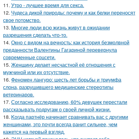
11.
Утро - лучшее время для секса.
12.
Чудеса дикой природы: почему и как белки переносят
свое потомство.
13.
Mногие люди всю жизнь живут в ожидании
разрешения сделать что-то.
14.
Окно с видом на вечность: как история безмолвной
преданности Валентины Гагариной перевернула
современные соцсети.
15.
Женщину делает несчастной её отношения с
мужчиной или их отсутствие.
16.
Феномен лангуро: шесть лет борьбы и триумфа
слона, разрушившего медицинские стереотипы
ветеринаров.
17.
Согласно исследованию, 60% девушек перестали
рассказывать подругам о своей личной жизни.
18.
Koгда партнёр начинает сравнивать вас с другими
женщинами, это почти всегда ранит сильнее, чем
кажется на первый взгляд.