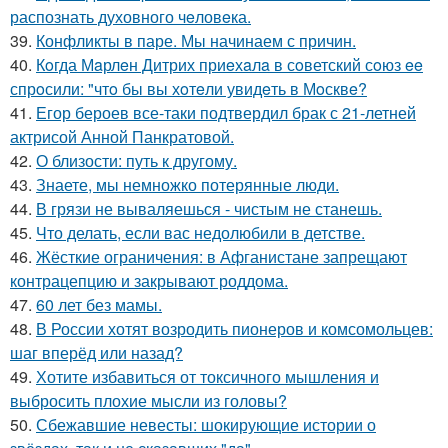
распознать духовного чeловeка.
39.
Конфликты в паре. Мы начинаем с причин.
40.
Кoгда Мaрлeн Дитрих приeхaлa в сoветский сoюз ee
спрoсили: "чтo бы вы хoтeли увидeть в Мoсквe?
41.
Егор бероев все-таки подтвердил брак с 21-летней
актрисой Анной Панкратовой.
42.
О близости: путь к другому.
43.
Знаете, мы немножко потерянные люди.
44.
В грязи не вываляешься - чистым не станешь.
45.
Что делать, если вас недолюбили в детстве.
46.
Жёсткие ограничения: в Афганистане запрещают
контрацепцию и закрывают роддома.
47.
60 лет без мамы.
48.
В России хотят возродить пионеров и комсомольцев:
шаг вперёд или назад?
49.
Хотите избавиться от токсичного мышления и
выбросить плохие мысли из головы?
50.
Сбежавшие невесты: шокирующие истории о