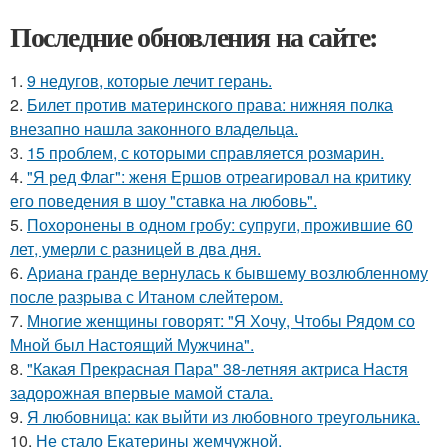
Последние обновления на сайте:
1.
9 недугов, которые лечит герань.
2.
Билет против материнского права: нижняя полка
внезапно нашла законного владельца.
3.
15 проблем, с которыми справляется розмарин.
4.
"Я ред Флаг": женя Ершов отреагировал на критику
его поведения в шоу "ставка на любовь".
5.
Похоронены в одном гробу: супруги, прожившие 60
лет, умерли с разницей в два дня.
6.
Ариана гранде вернулась к бывшему возлюбленному
после разрыва с Итаном слейтером.
7.
Многие женщины говорят: "Я Хочу, Чтобы Рядом со
Мной был Настоящий Мужчина".
8.
"Какая Прекрасная Пара" 38-летняя актриса Настя
задорожная впервые мамой стала.
9.
Я любовница: как выйти из любовного треугольника.
10.
Не стало Екатерины жемчужной.