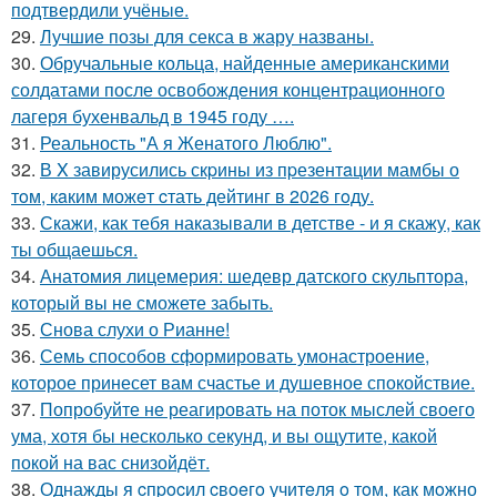
подтвердили учёные.
29.
Лучшие позы для секса в жару названы.
30.
Обручальные кольца, найденные американскими
солдатами после освобождения концентрационного
лагеря бухенвальд в 1945 году ….
31.
Реальность "А я Женатого Люблю".
32.
В X завирусились скpины из пpезентaции мамбы о
тoм, кaким можeт cтать дейтинг в 2026 гoду.
33.
Скажи, как тебя наказывали в детстве - и я скажу, как
ты общаешься.
34.
Анатомия лицемерия: шедевр датского скульптора,
который вы не сможете забыть.
35.
Снова слухи о Рианне!
36.
Семь способов сформировать умонастроение,
которое принесет вам счастье и душевное спокойствие.
37.
Попробуйте не реагировать на поток мыслей своего
ума, хотя бы несколько секунд, и вы ощутите, какой
покой на вас снизойдёт.
38.
Однажды я cпpocил cвoeгo учитeля o тoм, как мoжно