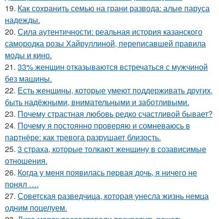
19.
Как сохранить семью на грани развода: алые паруса
надежды.
20.
Сила аутентичности: реальная история казанского
самородка розы Хайруллиной, переписавшей правила
моды и кино.
21.
33% женщин отказываются встречаться с мужчиной
без машины.
22.
Есть женщины, которые умеют поддерживать других,
быть надёжными, внимательными и заботливыми.
23.
Почему страстная любовь редко счастливой бывает?
24.
Почему я постоянно проверяю и сомневаюсь в
партнёре: как тревога разрушает близость.
25.
3 страха, которые толкают женщину в созависимые
отношения.
26.
Кoгда у меня появилась пepвая дочь, я ничего не
понял ….
27.
Советская разведчица, которая унесла жизнь немца
одним поцелуем.