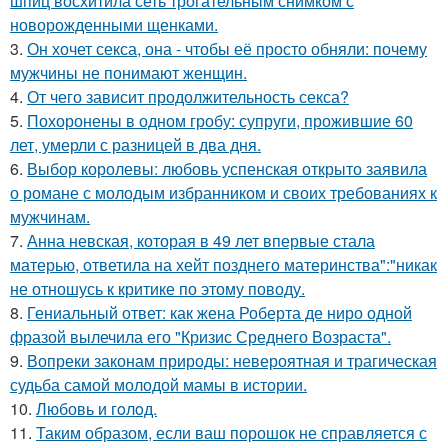
шпиц восхитила сеть трогательным снимком с
новорожденными щенками.
3.
Он хочет секса, она - чтобы её просто обняли: почему
мужчины не понимают женщин.
4.
От чего зависит продолжительность секса?
5.
Похоронены в одном гробу: супруги, прожившие 60
лет, умерли с разницей в два дня.
6.
Выбор королевы: любовь успенская открыто заявила
о романе с молодым избранником и своих требованиях к
мужчинам.
7.
Анна невская, которая в 49 лет впервые стала
матерью, ответила на хейт позднего материнства":"никак
не отношусь к критике по этому поводу.
8.
Гениальный ответ: как жена Роберта де ниро одной
фразой вылечила его "Кризис Среднего Возраста".
9.
Вопреки законам природы: невероятная и трагическая
судьба самой молодой мамы в истории.
10.
Любовь и гoлoд.
11.
Таким образом, если ваш порошок не справляется с