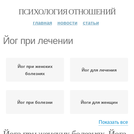
ПСИХОЛОГИЯ ОТНОШЕНИЙ
главная
новости
статьи
Йог при лечении
Йог при женских
Йог для лечения
болезнях
Йог при болезни
Йоги для женщин
Показать все
Йога при женских болезнях. Йога
Йог при женских
Йог для женского