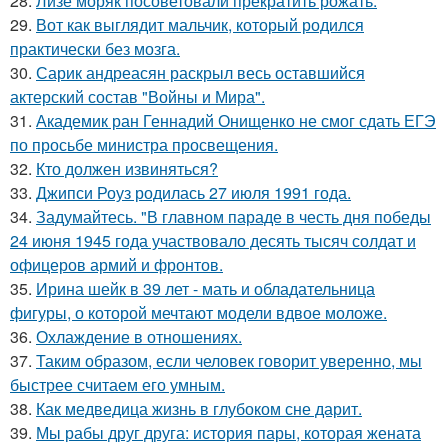
28.
Лизе моряк посоветовали прекратить рожать.
29.
Вот как выглядит мальчик, который родился
практически без мозга.
30.
Сарик андреасян раскрыл весь оставшийся
актерский состав "Войны и Мира".
31.
Академик ран Геннадий Онищенко не смог сдать ЕГЭ
по просьбе министра просвещения.
32.
Кто должен извиняться?
33.
Джипси Роуз родилась 27 июля 1991 года.
34.
Задумайтесь. "В главном параде в честь дня победы
24 июня 1945 года участвовало десять тысяч солдат и
офицеров армий и фронтов.
35.
Ирина шейк в 39 лет - мать и обладательница
фигуры, о которой мечтают модели вдвое моложе.
36.
Охлаждение в отношениях.
37.
Таким образом, если человек говорит уверенно, мы
быстрее считаем его умным.
38.
Как медведица жизнь в глубоком сне дарит.
39.
Мы рабы друг друга: история пары, которая жената