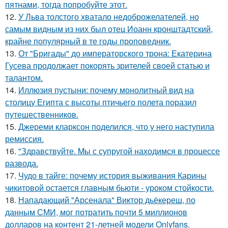
пятнами, тогда попробуйте этот.
12.
У Льва толстого хватало недоброжелателей, но
самым видным из них был отец Иоанн кронштадтский,
крайне популярный в те годы проповедник.
13.
От "Бригады" до императорского трона: Екатерина
Гусева продолжает покорять зрителей своей статью и
талантом.
14.
Иллюзия пустыни: почему монолитный вид на
столицу Египта с высоты птичьего полета поразил
путешественников.
15.
Джереми кларксон поделился, что у него наступила
ремиссия.
16.
"Здравствуйте. Mы с супругой находимся в процессе
развода.
17.
Чудо в тайге: почему история выживания Карины
чикитовой остается главным бьюти - уроком стойкости.
18.
Нападающий "Арсенала" Виктор дьёкереш, по
данным СМИ, мог потратить почти 5 миллионов
долларов на контент 21-летней модели Onlyfans.