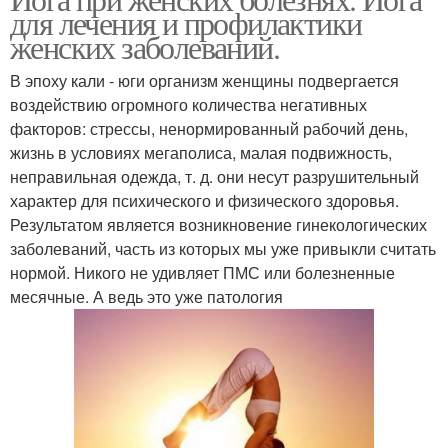
для лечения и профилактики
заболеваниях
здоровья
женских заболеваний.
В эпоху кали - юги организм женщины подвергается
Йог в менструальный
воздействию огромного количества негативных
Йог при женских днях
период
факторов: стрессы, ненормированный рабочий день,
жизнь в условиях мегаполиса, малая подвижность,
неправильная одежда, т. д. они несут разрушительный
характер для психического и физического здоровья.
Йог при воспалении
Йог для стимуляции
Результатом является возникновение гинекологических
заболеваний, часть из которых мы уже привыкли считать
нормой. Никого не удивляет ПМС или болезненные
месячные. А ведь это уже патология
Йог при миоме