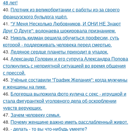
48 лет!
40.
Плотник из великобритании с работы из-за своего
французского бульдога ушёл.
41.
"У Меня Несколько Любовников, И ОНИ НЕ Знают
Друг О Друге": водонаева шокировала признанием.
42.
Николь кидман решила обучиться професии, суть
которой - поддерживать человека перед смертью.
43.
Ледяное сердце планеты приходит в упадок.
44.
Александр Головин и его супруга Александра Попова
столкнулись с неприятной ситуацией во время общения
с прессой.
45.
Учёные составили "График Желания": когда мужчины
и женщины на пике.
46.
Блогерша выложила фото кулича с секс - игрушкой и
стала фигуранткой уголовного дела об оскорблении
чувств верующих.
47.
Зачем человеку семья.
48.
Почему женщине важно иметь расслабленный живот.
49.
- делать - то вы что-нибудь умеете?