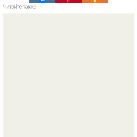
Читайте также
С чего начать изучение психологии самостоятельно.
«Психология человека» от 4BRAIN
Бывшая жена Андрея мерзликина после развода уехала
за границу к новому избраннику оставив детей.