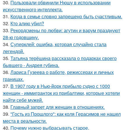
30.
Пользовали обвинили Нюшу в использовании
искусственного интеллекта.
31.
Когда в семье словно запрещено быть счастливым.
32.
Кто алию убил?
33.
Рекордсмены по любви: агутин и варум празднуют
28-ю годовщину.
34.
Суперклей: ошибка, которая случайно стала
легендой.
35.
Татьяна терёшина рассказала о подарках своего
бывшего - Андрея губина.
36.
Лариса Гузеева о работе, режиссерах и личных
границах.
37.
В 1907 году в Нью-йорк прибыло судно с 1000
женщин - иммигранток из прибалтики, которые хотели
найти себе мужей.
38.
Главный запрет для женщин в отношениях.
39.
"Гость из Прошлого": как коля Герасимов не нашел
места в реальности.
40.
Почему нужно выбрасывать старое.