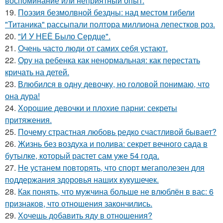
воспоминание или неприятный опыт.
19.
Поэзия безмолвной бездны: над местом гибели
"Титаника" рассыпали полтора миллиона лепестков роз.
20.
"И У НЕЁ Было Сердце".
21.
Очень часто люди от самих себя устают.
22.
Ору на ребенка как ненормальная: как перестать
кричать на детей.
23.
Влюбился в одну девочку, но головой понимаю, что
она дура!
24.
Хорошие девочки и плохие парни: секреты
притяжения.
25.
Почему страстная любовь редко счастливой бывает?
26.
Жизнь без воздуха и полива: секрет вечного сада в
бутылке, который растет сам уже 54 года.
27.
Не устанем повторять, что спорт мегаполезен для
поддержания здоровья наших кукушечек.
28.
Как понять, что мужчина больше не влюблён в вас: 6
признаков, что отношения закончились.
29.
Хочешь добавить яду в отношения?