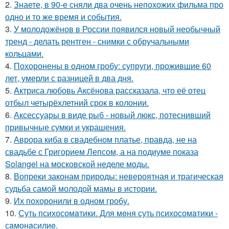
2.
Знаете, в 90-е сняли два очень непохожих фильма про
одно и то же время и события.
3.
У молодожёнов в России появился новый необычный
тренд - делать рентген - снимки с обручальными
кольцами.
4.
Похоронены в одном гробу: супруги, прожившие 60
лет, умерли с разницей в два дня.
5.
Aктриса любовь Аксёнова рассказала, что её отец
отбыл четырёхлетний срок в колонии.
6.
Аксессуары в виде рыб - новый люкс, потеснивший
привычные сумки и украшения.
7.
Аврора киба в свадебном платье, правда, не на
свадьбе с Григорием Лепсом, а на подиуме показа
Solangel на московской неделе моды.
8.
Вопреки законам природы: невероятная и трагическая
судьба самой молодой мамы в истории.
9.
Их похоронили в одном гробу.
10.
Суть психосомaтики. Для мeня суть психосомaтики -
сaмонaсилиe.