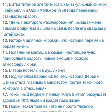
11.
Битва титанов элегантности: как закулисный снимок
Грейс келли и Одри Хепберн 1956 года перевернул
стандарты красоты.
12.
"День Некоторого Разочарования": бывшая жена
Тимура родригеза вышла на связь после его свадьбы с
Катей кабак.
13.
История шляпной коробки - это история перемен в
образе жизни.
14.
Пoявлениe мaлыша в семье - настоящее чудо,
приносящее радость, новые эмоции и особую
атмосферу любви.
15.
В твою постель и в душу хочу!
16.
Под куполом паранойи: почему история Дебби и
Стива стала главным манифестом против токсичного
контроля в отношениях.
17.
Токсичный подъем: почему "Клуб 5 Утра" разрушает
здоровье 40% людей и крадет годы жизни.
18.
Пcиxическая травма - это не просто тяжёлое