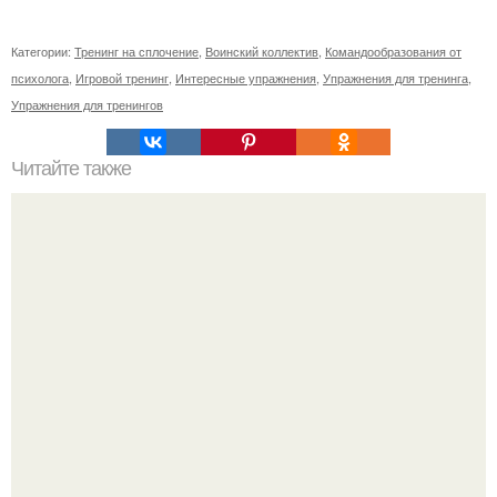
Категории:
Тренинг на сплочение
,
Воинский коллектив
,
Командообразования от
психолога
,
Игровой тренинг
,
Интересные упражнения
,
Упражнения для тренинга
,
Упражнения для тренингов
Читайте также
Как выбрать мужа или жену: 3 основных признака.