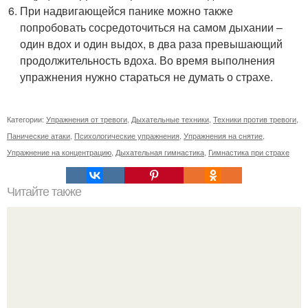
При надвигающейся панике можно также
попробовать сосредоточиться на самом дыхании –
один вдох и один выдох, в два раза превышающий
продолжительность вдоха. Во время выполнения
упражнения нужно стараться не думать о страхе.
Категории:
Упражнения от тревоги
,
Дыхательные техники
,
Техники против тревоги
,
Панические атаки
,
Психологические упражнения
,
Упражнения на снятие
,
Упражнение на концентрацию
,
Дыхательная гимнастика
,
Гимнастика при страхе
Читайте также