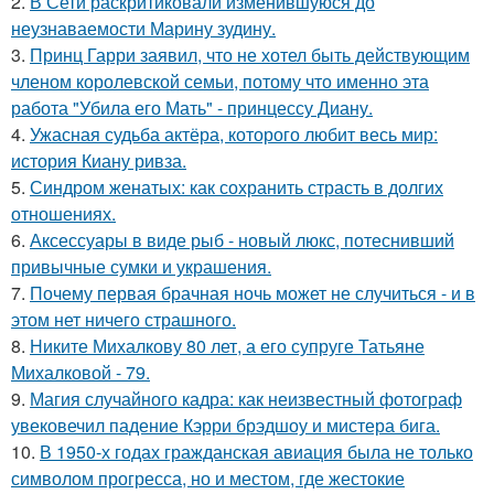
2.
В Сети раскритиковали изменившуюся до
неузнаваемости Марину зудину.
3.
Принц Гарри заявил, что не хотел быть действующим
членом королевской семьи, потому что именно эта
работа "Убила его Мать" - принцессу Диану.
4.
Ужасная судьба актёра, которого любит весь мир:
история Киану ривза.
5.
Синдром женатых: как сохранить страсть в долгих
отношениях.
6.
Аксессуары в виде рыб - новый люкс, потеснивший
привычные сумки и украшения.
7.
Почему первая брачная ночь может не случиться - и в
этом нет ничего страшного.
8.
Никите Михалкову 80 лет, а его супруге Татьяне
Михалковой - 79.
9.
Магия случайного кадра: как неизвестный фотограф
увековечил падение Кэрри брэдшоу и мистера бига.
10.
В 1950-х годах гражданская авиация была не только
символом прогресса, но и местом, где жестокие