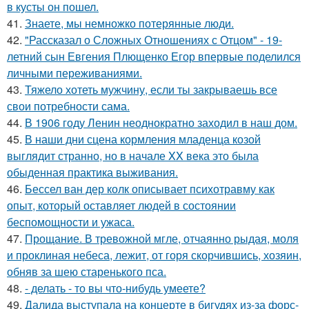
в кусты он пошел.
41.
Знаете, мы немножко потерянные люди.
42.
"Рассказал о Сложных Отношениях с Отцом" - 19-
летний сын Евгения Плющенко Егор впервые поделился
личными переживаниями.
43.
Тяжело хотеть мужчину, если ты закрываешь все
свои потребности сама.
44.
В 1906 году Ленин неоднократно заходил в наш дом.
45.
В наши дни сцена кормления младенца козой
выглядит странно, но в начале XX века это была
обыденная практика выживания.
46.
Бессел ван дер колк описывает психотравму как
опыт, который оставляет людей в состоянии
беспомощности и ужаса.
47.
Прощание. В тревожной мгле, отчаянно рыдая, моля
и проклиная небеса, лежит, от горя скорчившись, хозяин,
обняв за шею старенького пса.
48.
- делать - то вы что-нибудь умеете?
49.
Далида выступала на концерте в бигудях из-за форс-