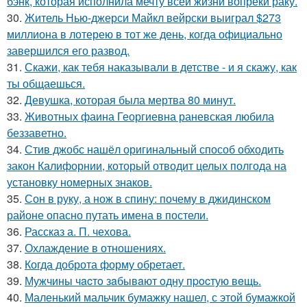
бэнк, которая исполнила мечту всей жизни вопреки раку.
30.
Житель Нью-джерси Майкл вейрски выиграл $273
миллиона в лотерею в тот же день, когда официально
завершился его развод.
31.
Скажи, как тебя наказывали в детстве - и я скажу, как
ты общаешься.
32.
Девушка, которая была мертва 80 минут.
33.
Животных фаина Георгиевна раневская любила
беззаветно.
34.
Стив джобс нашёл оригинальный способ обходить
закон Калифорнии, который отводит целых полгода на
установку номерных знаков.
35.
Сон в руку, а нож в спину: почему в джидинском
районе опасно путать имена в постели.
36.
Рассказ а. П. чехова.
37.
Охлаждение в отношениях.
38.
Когда доброта форму обретает.
39.
Мужчины чacтo зaбывaют oдну пpocтую вeщь.
40.
Маленький мальчик бумажку нашел, с этой бумажкой