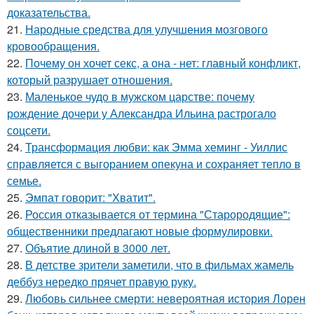
доказательства.
21.
Народные средства для улучшения мозгового
кровообращения.
22.
Почему он хочет секс, а она - нет: главный конфликт,
который разрушает отношения.
23.
Маленькое чудо в мужском царстве: почему
рождение дочери у Александра Ильина растрогало
соцсети.
24.
Трансформация любви: как Эмма хеминг - Уиллис
справляется с выгоранием опекуна и сохраняет тепло в
семье.
25.
Эмпат говорит: "Хватит".
26.
Россия отказывается от термина "Старородящие":
общественники предлагают новые формулировки.
27.
Объятие длиной в 3000 лет.
28.
В детстве зрители заметили, что в фильмах жамель
деббуз нередко прячет правую руку.
29.
Любовь сильнее смерти: невероятная история Лорен