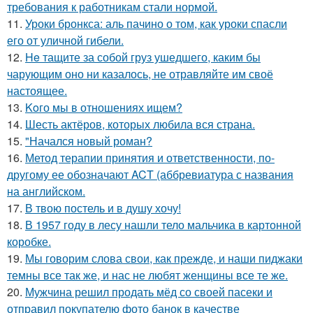
требования к работникам стали нормой.
11.
Уроки бронкса: аль пачино о том, как уроки спасли
его от уличной гибели.
12.
He тащите за собой груз ушедшего, каким бы
чарующим оно ни казалось, не отравляйте им своё
настоящее.
13.
Koго мы в отношениях ищем?
14.
Шесть актёров, которых любила вся страна.
15.
"Начался новый роман?
16.
Метод терапии принятия и ответственности, по-
другому ее обозначают ACT (аббревиатура с названия
на английском.
17.
В твою постель и в душу хочу!
18.
В 1957 году в лесу нашли тело мальчика в картонной
коробке.
19.
Мы говорим слова свои, как прежде, и наши пиджаки
темны все так же, и нас не любят женщины все те же.
20.
Мужчина решил продать мёд со своей пасеки и
отправил покупателю фото банок в качестве