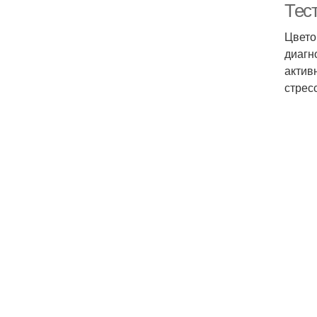
Тес
Цвето
диагн
актив
стрес