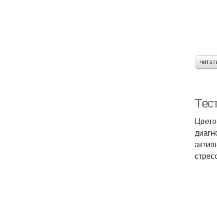
читат
Тес
Цвето
диагн
актив
стрес