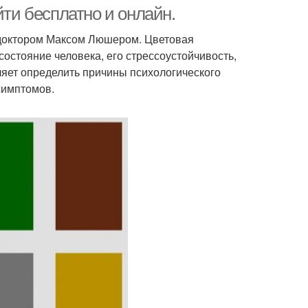
йти бесплатно и онлайн.
 доктором Максом Люшером. Цветовая
остояние человека, его стрессоустойчивость,
трукция к тесту
Быстрые тесты
яет определить причины психологического
симптомов.
ст на познание
Ассоциативные тесты
оективный тест
Рисуночные тесты