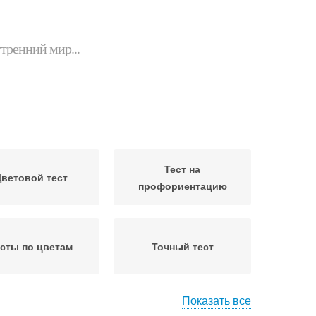
утренний мир...
Тест на
ветовой тест
профориентацию
сты по цветам
Точный тест
Показать все
ы на темперамент
Тесты на определение