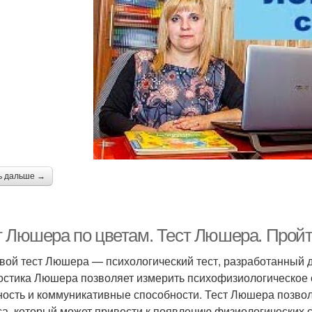
ь дальше →
т Люшера по цветам. Тест Люшера. Пройт
вой тест Люшера — психологический тест, разработанный
остика Люшера позволяет измерить психофизиологическое с
ность и коммуникативные способности. Тест Люшера позвол
са, который может привести к появлению физиологических 