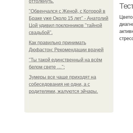
оттолкнуть.
Тест
"Обвенчался с Женой, с Которой в
Цвето
Браке уже Около 15 лет" - Анатолий
диагн
Цой удивил поклонников "тайной
актив
свадьбой".
стрес
Как правильно принимать
Дюфастон: Рекомендации врачей
Пс
"Ты такой единственный на всём
белом свете …":
Зумеры все чаще приходят на
собеседования не одни, а с
родителями, жалуются эйчары.