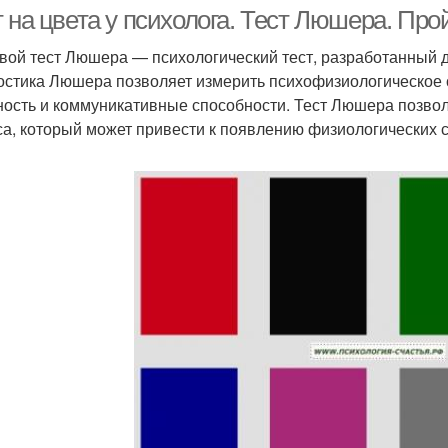
 на цвета у психолога. Тест Люшера. Про
вой тест Люшера — психологический тест, разработанный
остика Люшера позволяет измерить психофизиологическое с
Тесты на нервно-
Тест на тип
Инс
ность и коммуникативные способности. Тест Люшера позвол
психическую
са, который может привести к появлению физиологических 
устойчивость
ихологический тест
Интересный тест
Те
Рисуночный тест
Графический тест
Пр