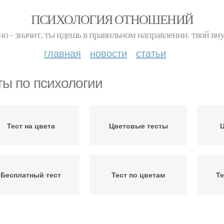
ПСИХОЛОГИЯ ОТНОШЕНИЙ
но - значит, ты идешь в правильном направлении. твой вн
главная
новости
статьи
ты по психологии
Тест на цвета
Цветовые тесты
Ц
Бесплатный тест
Тест по цветам
Те
Тест на депрессию
Психологические тесты
Тест