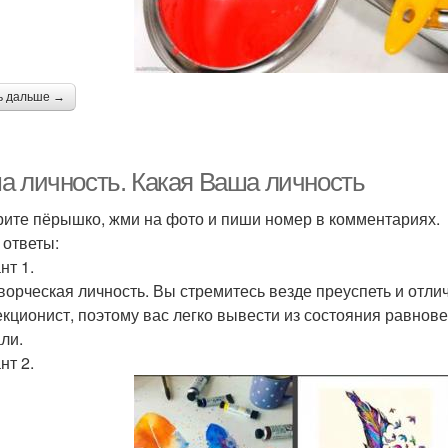
ь дальше →
а личность. Какая Ваша личность
ите пёрышко, жми на фото и пиши номер в комментариях.
 ответы:
нт 1.
творческая личность. Вы стремитесь везде преуспеть и отл
кционист, поэтому вас легко вывести из состояния равновеси
ли.
нт 2.