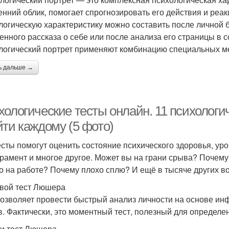
енний облик, помогает спрогнозировать его действия и реак
логическую характеристику можно составить после личной б
енного рассказа о себе или после анализа его страницы в 
логический портрет применяют комбинацию специальных мет
ь дальше →
ологические тесты онлайн. 11 психологич
йти каждому (5 фото)
есты помогут оценить состояние психического здоровья, уро
рамент и многое другое. Может вы на грани срыва? Почему
о на работе? Почему плохо сплю? И ещё в тысяче других в
вой тест Люшера
позволяет провести быстрый анализ личности на основе и
в. Фактически, это моментный тест, полезный для определе
и тест Люшера