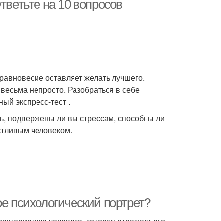
тветьте на 10 вопросов
 равновесие оставляет желать лучшего.
весьма непросто. Разобраться в себе
ый экспресс-тест .
ь, подвержены ли вы стрессам, способны ли
стливым человеком.
ое психологический портрет?
актеристика человека, которая отражает его