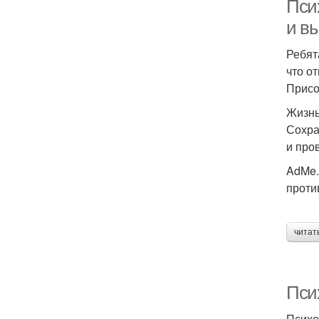
Псих
и в
Ребят
что о
Присо
Жизнь
Сохра
и про
AdMe.
проти
читат
Пси
Психо