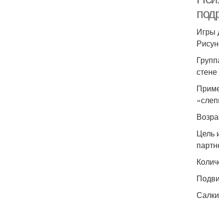
под
Игры 
Рисун
Групп
стене
Приме
«слеп
Возра
Цель 
партн
Колич
Подви
Салки