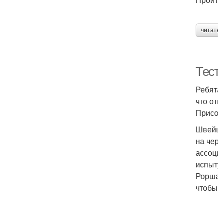
читат
Тест
Ребят
что о
Присо
Швейц
на че
ассоц
испыт
Рорша
чтобы