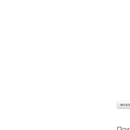
читат
Пси