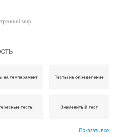
утренний мир...
ость
ы на темперамент
Тесты на определение
тересные тесты
Знаменитый тест
Показать все
ы по психологии