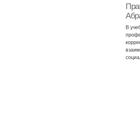
Прак
Абр
В уче
профе
корре
взаим
социа