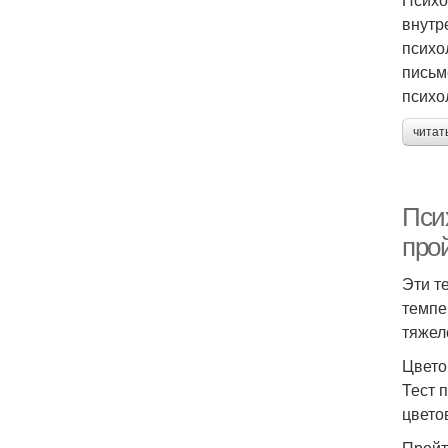
внутр
психо
письм
психо
читат
Псих
про
Эти т
темпе
тяжел
Цвето
Тест 
цвето
Пройт