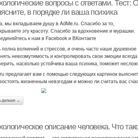
ологические вопросы с ответами. Тест: О
ыясните, в порядке ли ваша психика
а, мы вкладываем душу в AdMe.ru. Cпасибо за то,
ткрываете эту красоту. Спасибо за вдохновение и мурашки.
единяйтесь к нам в Facebook и ВКонтакте
 полна волнений и стрессов, и очень часто наше душевное
нять невозмутимость и контролировать свои эмоции всегда 
верить, насколько устойчива ваша психика, поможет несложн
ru предлагает вам с помощью следующих картинок выяснит
востоять жизненным невзгодам и можно ли считать вас сча
ь дальше →
хологическое описание человека. Что так
логический портрет — это комплексная психологическая хар