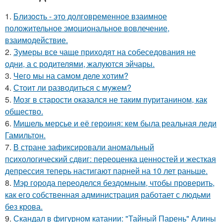
1.
Близocть - это долговременное взаимное
положительное эмоциональное вовлечение,
взаимодействие.
2.
Зумеры все чаще приходят на собеседования не
одни, а с родителями, жалуются эйчары.
3.
Чего мы на самом деле хотим?
4.
Стоит ли разводиться с мужем?
5.
Мозг в старости оказался не таким пуританином, как
общество.
6.
Мишель мерсье и её героиня: кем была реальная леди
Гамильтон.
7.
В стране зафиксировали аномальный
психологический сдвиг: переоценка ценностей и жесткая
депрессия теперь настигают парней на 10 лет раньше.
8.
Мэр города переоделся бездомным, чтобы проверить,
как его собственная администрация работает с людьми
без крова.
9.
Скандал в фигурном катании: "Тайный Парень" Алины