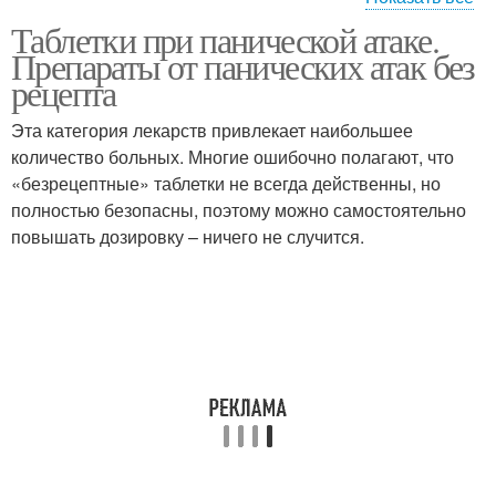
Таблетки при панической атаке.
Гидазепа при
Антидепрессанты при
Препараты от панических атак без
панических атаках
панических атаках
рецепта
Эта категория лекарств привлекает наибольшее
Атаки без
Диазепа при панических
количество больных. Многие ошибочно полагают, что
антидепрессантов
атаках
«безрецептные» таблетки не всегда действенны, но
полностью безопасны, поэтому можно самостоятельно
повышать дозировку – ничего не случится.