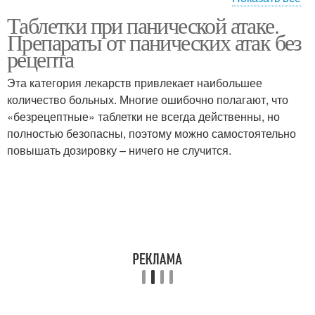
Таблетки при панической атаке.
Гидазепа при
Паническая атака
Препараты от панических атак без
панических атаках
рецепта
Эта категория лекарств привлекает наибольшее
Антидепрессанты при
Атаки без
количество больных. Многие ошибочно полагают, что
панических атаках
антидепрессантов
«безрецептные» таблетки не всегда действенны, но
полностью безопасны, поэтому можно самостоятельно
повышать дозировку – ничего не случится.
Помощь при
Ингалятор при
панической атаке
панических атаках
Удушья при паническом
Препараты при
расстройстве
панических атаках