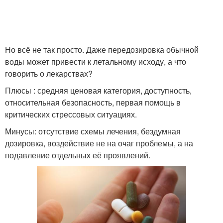
Пульс при панической
Тахикардия при
атаке
панических атаках
Но всё не так просто. Даже передозировка обычной
Лекарства при
Седафитон при
воды может привести к летальному исходу, а что
панических атаках
панических атаках
говорить о лекарствах?
Плюсы : средняя ценовая категория, доступность,
относительная безопасность, первая помощь в
Ксанакс при панических
критических стрессовых ситуациях.
атаках
Минусы: отсутствие схемы лечения, бездумная
дозировка, воздействие не на очаг проблемы, а на
подавление отдельных её проявлений.