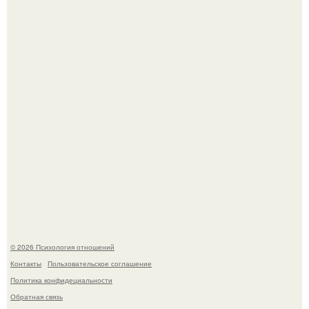
которого призвала матерей отдыхать без детей и не
испытывать чувство вины.
Главной героиней стала школьница, забеременевшая от
21-летнего парня.
© 2026 Психология отношений
Контакты
Пользовательское соглашение
Политика конфидециальности
Обратная связь