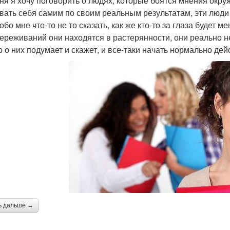
ня я хочу поговорить о людях, которые боятся мнения окру
вать себя самим по своим реальным результатам, эти люди 
обо мне что-то не то сказать, как же кто-то за глаза будет ме
переживаний они находятся в растерянности, они реально не
то о них подумает и скажет, и все-таки начать нормально дей
ь дальше →