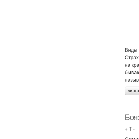
Виды
Страх
на кр
бываю
назыв
читат
Боя
+ T -