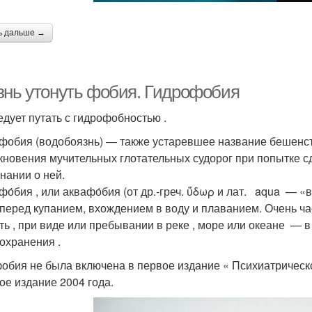
ь дальше →
знь утонуть фобия. Гидрофобия
едует путать с гидрофобностью .
фобия (водобоязнь) — также устаревшее название бешенст
кновения мучительных глотательных судорог при попытке с
нании о ней.
фо́бия , или аквафо́бия (от др.-греч. ὕδωρ и лат. aqua — 
 перед купанием, вхождением в воду и плаванием. Очень ча
ть , при виде или пребывании в реке , море или океане — в
охранения .
обия не была включена в первое издание « Психиатрическо
ое издание 2004 года.