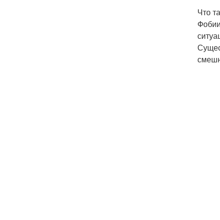
Что т
Фобии
ситуа
Сущес
смешн