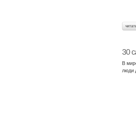
читат
30 
В мир
люди 