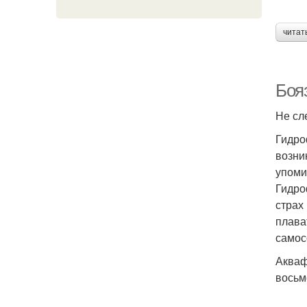
читат
Боя
Не сл
Гидро
возни
упоми
Гидро
страх
плава
самос
Акваф
восьм