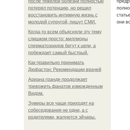
предр
после тяжёлой болезни полностью
полно
потерял потенцию, но решил
стать
восстановить интимную жизнь с
они в
молодой супругой, пишут СМИ.
Когда-то всем объясняли эту тему
слишком просто: миллионы
сперматозоидов бегут к цели, а
побеждает самый быстрый.
Как правильно принимать
Дюфастон: Рекомендации врачей
Ариана гранде продолжает
тревожить фанатов изможденным
Видом.
Зумеры все чаще приходят на
собеседования не одни, а с
родителями, жалуются эйчары.