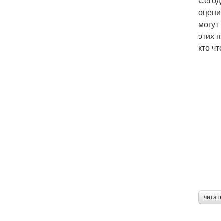
Сегод
оцени
могут 
этих 
кто ч
читат