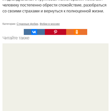
человеку постепенно обрести спокойствие, разобраться
со своими страхами и вернуться к полноценной жизни.
Категории:
Странные фобии
,
Фобии в москве
Читайте также
Что означает знак в смс переписке. Что означает
несколько полукруглых скобочек в конце предложения?