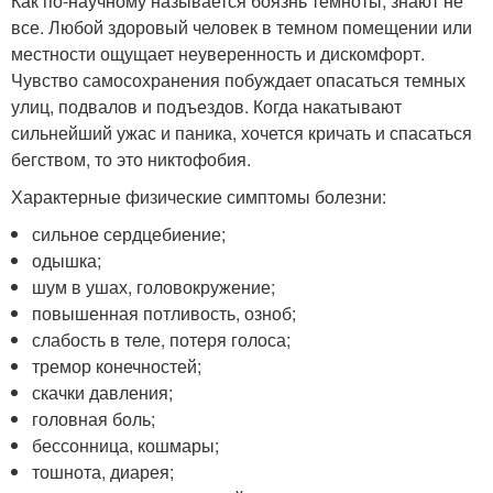
Как по-научному называется боязнь темноты, знают не
все. Любой здоровый человек в темном помещении или
местности ощущает неуверенность и дискомфорт.
Чувство самосохранения побуждает опасаться темных
улиц, подвалов и подъездов. Когда накатывают
сильнейший ужас и паника, хочется кричать и спасаться
бегством, то это никтофобия.
Характерные физические симптомы болезни:
сильное сердцебиение;
одышка;
шум в ушах, головокружение;
повышенная потливость, озноб;
слабость в теле, потеря голоса;
тремор конечностей;
скачки давления;
головная боль;
бессонница, кошмары;
тошнота, диарея;