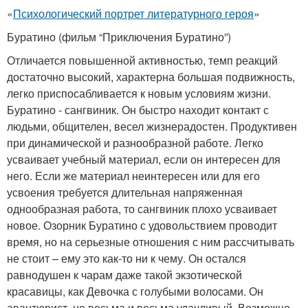
«
Психологический портрет литературного героя
»
Буратино (фильм “Приключения Буратино”)
Отличается повышенной активностью, темп реакций
достаточно высокий, характерна большая подвижность,
легко приспосабливается к новым условиям жизни.
Буратино - сангвиник. Он быстро находит контакт с
людьми, общителен, весел жизнерадостен. Продуктивен
при динамической и разнообразной работе. Легко
усваивает учебный материал, если он интересен для
него. Если же материал неинтересен или для его
усвоения требуется длительная напряженная
однообразная работа, то сангвиник плохо усваивает
новое. Озорник Буратино с удовольствием проводит
время, но на серьезные отношения с ним рассчитывать
не стоит – ему это как-то ни к чему. Он остался
равнодушен к чарам даже такой экзотической
красавицы, как Девочка с голубыми волосами. Он
авантюрист, но весьма и весьма удачливый. Возможно,