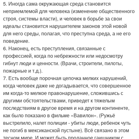
5. Иногда сама окружающая среда становится
неприемлемой для человека (изменение общественного
строя, системы власти), и человек в борьбе за свои
идеалы становится нарушителем законов этой новой
для него среды, полагая, что преступна среда, а не его
поведение.
6. Наконец, есть преступления, связанные с
профессией, когда по небрежности или недосмотру
гибнут люди и ценности. (Врачи, строители, пилоты,
пожарные и т.д.).
7. Есть вообще порочная цепочка мелких нарушений,
когда человек даже не догадывается, что совершенное
им когда-то мелкое правонарушение, сложившись с
другими обстоятельствами, приведет к тяжелым
последствиям в другое время и на другом континенте,
как было показано в фильме «Вавилон». (Ружьё
выстрелило, налет полиции - убиты люди, ребенок чуть
не погиб в мексиканской пустыне). Всё связано в этом
тесном мире. И может быть проданное гаишником с