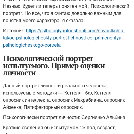
Незнаю, будет ли теперь понятен мой ,,Психологический
портрет". Но все, что я считаю довольно важным для
понятия моего характера- я сказала.
Источник:
https://psihologiyaotnoshenij.com/novosti/chto-
takoe-psihologicheskiy-portret-lichnosti-cel-primeneniya-
psihologicheskogo-portreta
Психологический портрет
испытуемого. Пример оценки
личности
Данный портрет личности реального человека,
используемые методики — Кеттелл 16ф, Кеттелл
опросник интеллекта, опросник Мехрабиана, опросник
Айзенка, Пятифакторный опросник.
Психологически портрет личности: Сергиенко Альбина
Краткие сведения об испытуемом : ж пол, возраст,