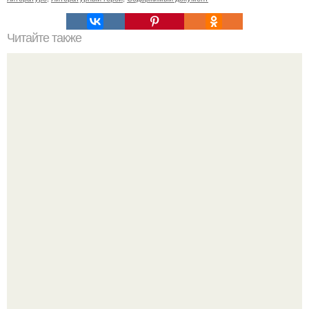
Читайте также
Можно ли носить кольцо на безымянном пальце правой
руки незамужней девушке