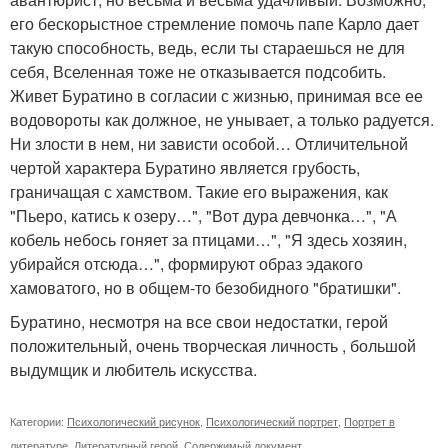
его бескорыстное стремление помочь папе Карло дает
такую способность, ведь, если ты стараешься не для
себя, Вселенная тоже не отказывается подсобить.
Живет Буратино в согласии с жизнью, принимая все ее
водовороты как должное, не унывает, а только радуется.
Ни злости в нем, ни зависти особой… Отличительной
чертой характера Буратино является грубость,
граничащая с хамством. Такие его выражения, как
"Пьеро, катись к озеру…", "Вот дура девчонка…", "А
кобель небось гоняет за птицами…", "Я здесь хозяин,
убирайся отсюда…", формируют образ эдакого
хамоватого, но в общем-то безобидного "братишки".
Буратино, несмотря на все свои недостатки, герой
положительный, очень творческая личность , большой
выдумщик и любитель искусства.
Категории:
Психологический рисунок
,
Психологический портрет
,
Портрет в
литературе
,
Литературный герой
,
Содержимый документ