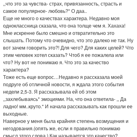
,,что это за чувства- страх, привязанность, страсть и
самое популярное- любовь?" О даа..
Еще не много о качествах характера. Недавно моя
одноклассница сказала, что она толще чем я. Хахаха!
Мне искренне было смешно и отвратительно это
слышать. Потому что очевидно, что это далеко не так. Ну
вот зачем говорить это?! Для чего? Для каких целей? Что
этим человек хотел сказать? Чтоб я ее пожалела или
что? Ну вот не понимаю я. Что это за качество
характера?
Тоже есть еще вопрос…Недавно я рассказала моей
подруге об отличной новости, я ждала этого события
недели 2,5-3. Я рассказывала ей об этом
,,захлебываясь" эмоциями. На, что она ответила- ,, Да
ладно! мм..круто." И начала рассказывать как прошли ее
выходные.
Наверное у меня была крайняя степень возмущения и
негодования.(опять же, если я правильно понимаю
смысл этого слова.) Как называется это качество?