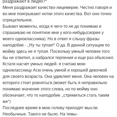
раздражают в людях?"
Меня раздражает качество-лицемерие. Честно говоря и
во мне поигрывают нотки этого качества. Вот оно-точно
отрицательное.
Бывают моменты, когда я чего-то не до понимаю и
спрашиваю не понятное мне у кого-нибудь(скорее у
моего одноклассника). Но в ответ я слышу фразы
наподобие - ,,Ну ты тупая!" О да. В данной ситуации по
мойму здесь не я тупая. Поскольку умный человек того
бы не ответил, а набрался терпения и еще раз объяснил.
Кстати насчет умных людей- я считаю мою
одноклассницу Асю очень умной и хорошей девочкой
для своего возраста. Она удивляет меня. Она человек на
которого стоит ровняться.(может быть я неправильно
понимаю значение этого слова, но по мойму оно
обозначает, что то наподобие ,,стремиться стать таким
же")
Последнее время в мою голову приходят мысли.
Необычные. Такого не было. На темы-