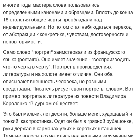
многие годы мастера слова пользовались
определенными канонами и образцами. Вплоть до конца
18 столетия общие черты преобладали над
индивидуальными. Но потом стал наблюдаться переход
от абстракции к конкретике, чувствам, достоверности и
неповторимости.
Само слово "портрет" заимствовали из французского
языка (portraire). Оно имеет значение - "воспроизводить
что-то черта в черту". Портрет в произведениях
литературы и на холсте имеет отличия. Они оба
описывают внешность человека, но разными
средствами. Писатель рисует свои портреты словом. Вот
пример портрета в литературе из повести Владимира
Короленко "В дурном обществе":
Это был мальчик лет десяти, больше меня, худощавый и
тонкий, как тростинка. Одет он был в грязной рубашонке,
руки держал в карманах узких и коротких штанишек.
Темные волосы лохматились над черными задумчивыми