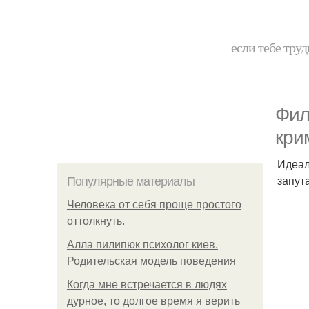
если тебе труд
Фил
кри
Идеал
запут
Популярные материалы
Человека от себя проще простого
оттолкнуть.
Алла пилипюк психолог киев.
Родительская модель поведения
Когда мне встречается в людях
дурное, то долгое время я верить