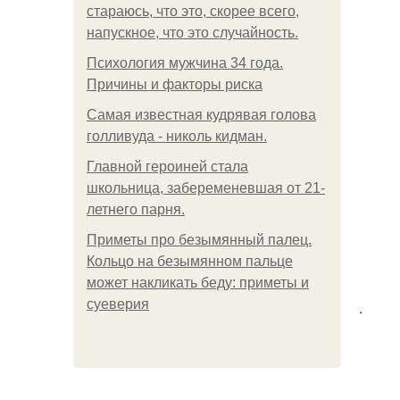
стараюсь, что это, скорее всего,
напускное, что это случайность.
Психология мужчина 34 года.
Причины и факторы риска
Самая известная кудрявая голова
голливуда - николь кидман.
Главной героиней стала
школьница, забеременевшая от 21-
летнего парня.
Приметы про безымянный палец.
Кольцо на безымянном пальце
может накликать беду: приметы и
суеверия
.