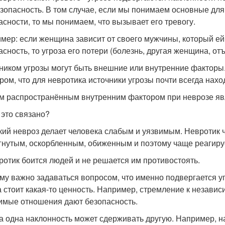
езопасность. В том случае, если мы понимаем основные дл
асности, то мы понимаем, что вызывает его тревогу.
мер: если женщина зависит от своего мужчины, который е
асность, то угроза его потери (болезнь, другая женщина, от
ником угрозы могут быть внешние или внутренние факторы
ром, что для невротика источники угрозы почти всегда нахо
 распространённым внутренним фактором при неврозе яв
 это связано?
який невроз делает человека слабым и уязвимым. Невротик 
гнутым, оскорбленным, обиженным и поэтому чаще реагируе
вротик боится людей и не решается им противостоять.
му важно задаваться вопросом, что именно подвергается у
а стоит какая-то ценность. Например, стремление к независ
имые отношения дают безопасность.
а одна наклонность может сдерживать другую. Например, на