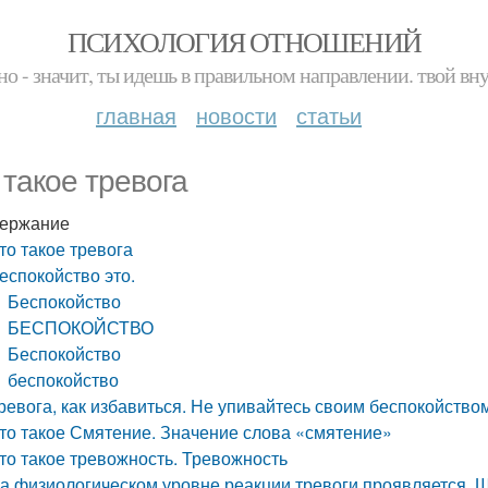
ПСИХОЛОГИЯ ОТНОШЕНИЙ
но - значит, ты идешь в правильном направлении. твой вн
главная
новости
статьи
 такое тревога
ержание
то такое тревога
еспокойство это.
Беспокойство
БЕСПОКОЙСТВО
Беспокойство
беспокойство
ревога, как избавиться. Не упивайтесь своим беспокойство
то такое Смятение. Значение слова «смятение»
то такое тревожность. Тревожность
а физиологическом уровне реакции тревоги проявляется. Ш