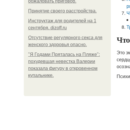
обжаловать приговор.
р
Принятие своего расстройства.
Ч
Инструктаж для родителей на 1
Т
сентября. dizoff.ru
Что
Отсутствие регулярного секса для
женского здоровья опасно.
Это э
"Я Годами Пряталась на Пляже":
сердц
похудевшая невестка Валерии
осозн
показала фигуру в откровенном
купальнике.
Психи