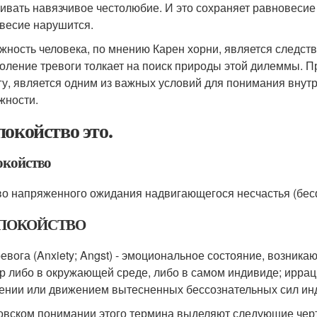
ивать навязчивое честолюбие. И это сохраняет равновесие и
весие нарушится.
жность человека, по мнению Карен хорни, является следст
оление тревоги толкает на поиск природы этой дилеммы. 
гу, является одним из важных условий для понимания внут
жности.
покойство это.
окойство
во напряженного ожидания надвигающегося несчастья (бес
ПОКОЙСТВО
ревога (Anxiety; Angst) - эмоциональное состояние, возника
р либо в окружающей среде, либо в самом индивиде; ирра
ении или движением вытесненных бессознательных сил ин
овском понимании этого термина выделяют следующие черты