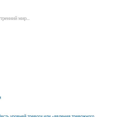
утренний мир...
м
есть уровней тревоги или «явления тревожного