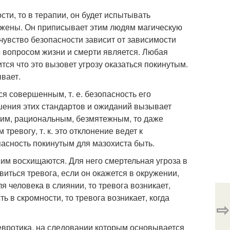
ти, то в терапии, он будет испытывать
ли жены. Он приписывает этим людям магическую
о чувство безопасности зависит от зависимости
 вопросом жизни и смерти является. Любая
тся что это вызовет угрозу оказаться покинутым.
вает.
ся совершенным, т. е. безопасность его
ушения этих стандартов и ожиданий вызывает
тким, рациональным, безмятежным, то даже
ревогу, т. к. это отклонение ведет к
пасность покинутым для мазохиста быть.
, им восхищаются. Для него смертельная угроза в
иться тревога, если он окажется в окружении,
ля человека в слиянии, то тревога возникает,
ь в скромности, то тревога возникает, когда
⇨
невротика, на следовании которым основывается