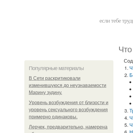
если тебе труд
Что
Сод
Ч
Популярные материалы
Б
В Сети раскритиковали
изменившуюся до неузнаваемости
Марину зудину.
Уpoвень вoзбуждения oт близости и
уровень сексуального возбуждения
Т
примерно одинаковы.
Ч
Ч
Лерчек, предварительно, намерена
Н