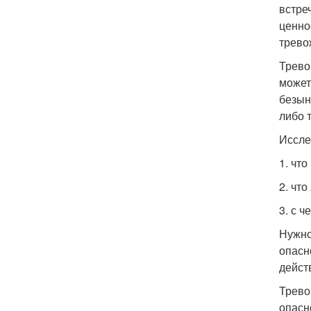
встре
ценно
трево
Трево
может
безын
либо 
Иссле
1. что
2. чт
3. с 
Нужно
опасн
дейст
Трево
опасн