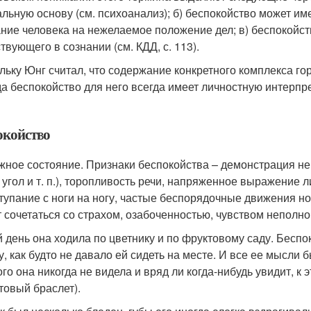
альную основу (см. психоанализ); б) беспокойство может и
ние человека на нежелаемое положение дел; в) беспокойст
твующего в сознании (см. КДД, с. 113).
льку Юнг считал, что содержание конкретного комплекса гор
а беспокойство для него всегда имеет личностную интерпрет
окойство
жное состояние. Признаки беспокойства – демонстрация не
в угол и т. п.), торопливость речи, напряженное выражение л
тупание с ноги на ногу, частые беспорядочные движения но
 сочетаться со страхом, озабоченностью, чувством неполно
 день она ходила по цветнику и по фруктовому саду. Беспок
у, как будто не давало ей сидеть на месте. И все ее мысли
ого она никогда не видела и вряд ли когда-нибудь увидит, к
товый браслет).