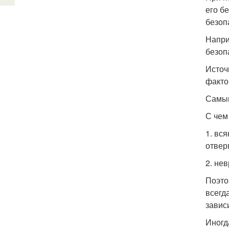
его б
безоп
Напри
безоп
Источ
факто
Самым
С чем
1. вс
отвер
2. не
Поэто
всегд
завис
Иногд