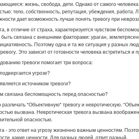
чающиеся: жизнь, свобода, дети. Однако от самого человека
стью: тело, собственность, репутация, убеждения, работа
жности дает возможность лучше понять тревогу при невроза
га, в отличие от страха, характеризуется чувством беспо
 быть связана с внешними факторами: ураган, землетрясени
ициативность. Поэтому одна и та же ситуация у разных люд
тревогу. Это зависит от готовности человека встретиться и 
дованию тревоги помогает три вопроса:
 подвергается угрозе?
о является источником тревоги?
чем связана беспомощность перед опасностью?
 различать "Объективную" тревогу и невротическую. "Объе
остью вызвана. Невротическая тревога вызвана воображен
вительной опасностью.
га - это ответ на угрозу жизненно важным ценностям. Поэт
ости, какие ценности. Для разных людей, ответ разный.