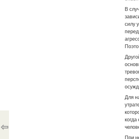
В слу
завис
силу 
перед
агрес
Поэто
Друго
основ
трево
персп
осужд
Для н
утрат
котор
когда
⇦
челов
При н