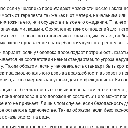
чае если у человека преобладают мазохистические наклоннос
имость от терапевта так же как и от матери, начальника и
уничтожить его, или осуществить все его ожидания. Т. е. ег
 значимыми людьми. Сохранение таких отношений для него
сия с его стороны по отношению к этим людям пугает, он бои
му любое проявление враждебных импульсов тревогу вызы
й вариант: если у человека преобладает потребность казать
ывается на соответствии неким стандартам, то угроза нар
гу. Таким образом, если у человека есть стандарт быть кро
ектива эмоционального взрыва враждебности вызовет в нем т
ению, а это смертельная угроза для перфекциониста. Как о
арцисса - безопасность основывается на том, что его ценят
е привилегированного положения состоит. У него может появ
ое его не признает. Лишь в том случае, если безопасность д
 он остается в одиночестве. Таким образом, если безопасност
ек оказывается на виду.
евротической тревоге - угрозе подвергаются наклонности 