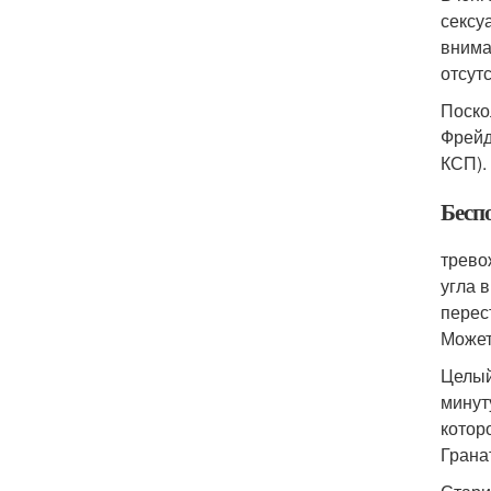
сексу
внима
отсутс
Поско
Фрейд
КСП).
Бесп
трево
угла 
перес
Может
Целый
минут
котор
Грана