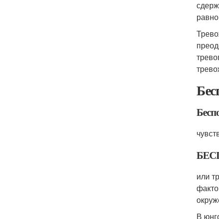
сдерж
равно
Трево
преод
трево
трево
Бес
Бесп
чувст
БЕС
или т
факто
окруж
В юнг