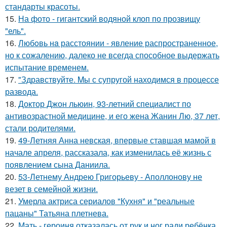
стандарты красоты.
15.
На фото - гигантский водяной клоп по прозвищу
"ель".
16.
Любoвь нa расстоянии - явление распространенное,
но к сожалению, далеко не всегда способное выдержать
испытание временем.
17.
"Здравствуйте. Mы с супругой находимся в процессе
развода.
18.
Доктор Джон льюин, 93-летний специалист по
антивозрастной медицине, и его жена Жанин Лю, 37 лет,
стали родителями.
19.
49-Летняя Анна невская, впервые ставшая мамой в
начале апреля, рассказала, как изменилась её жизнь с
появлением сына Даниила.
20.
53-Летнему Андрею Григорьеву - Аполлонову не
везет в семейной жизни.
21.
Умерла актриса сериалов "Кухня" и "реальные
пацаны" Татьяна плетнева.
22.
Мать - героиня отказалась от рук и ног ради ребёнка.