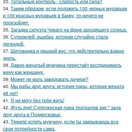
33.
Тотальный контроль - слабость или сила?
34.
Таким образом, если положить 100 черных муравьев
и 100 красных муравьев в банку, то ничего не
произойдет.
35.
Загадка силуэта Чикаго на фоне заходящего солнца.
36.
Суперклей: ошибка, которая случайно стала
легендой.
37.
Щитовидка и лишний вес: что действительно важно
знать.
38.
Давно женатый мужчина перестаёт воспринимать
жену как женщину.
39.
Может ли мать завидовать дочери?
40.
Мы рабы друг друга: история пары, которая жената
48 лет!
41.
Я не могу без тебя жить!
42.
Жуть дня! Супружеская пара театралов зар * зала
друг друга в Подмосковье.
43.
Тяжело хотеть мужчину, если ты закрываешь все
свои потребности сама.