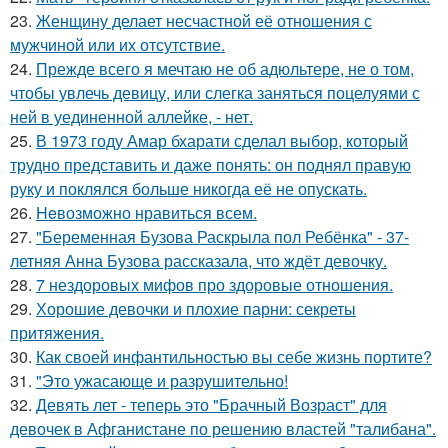
23.
Женщину делает несчастной её отношения с
мужчиной или их отсутствие.
24.
Прежде всего я мечтаю не об адюльтере, не о том,
чтобы увлечь девицу, или слегка заняться поцелуями с
ней в уединенной аллейке, - нет.
25.
В 1973 году Амар бхарати сделал выбор, который
трудно представить и даже понять: он поднял правую
руку и поклялся больше никогда её не опускать.
26.
Heвозможно нравиться всем.
27.
"Беременная Бузова Раскрыла пол Ребёнка" - 37-
летняя Анна Бузова рассказала, что ждёт девочку.
28.
7 нездоровых мифов про здоровые отношения.
29.
Хорошие девочки и плохие парни: секреты
притяжения.
30.
Как своей инфантильностью вы себе жизнь портите?
31.
"Это ужасающе и разрушительно!
32.
Девять лет - теперь это "Брачный Возраст" для
девочек в Афганистане по решению властей "талибана".