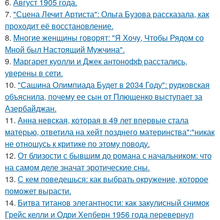
6.
Август 1905 года.
7.
"Сцена Лечит Артиста": Ольга Бузова рассказала, как
проходит её восстановление.
8.
Многие женщины говорят: "Я Хочу, Чтобы Рядом со
Мной был Настоящий Мужчина".
9.
Маргарет куолли и Джек антонофф расстались,
уверены в сети.
10.
"Сашина Олимпиада Будет в 2034 Году": рудковская
объяснила, почему ее сын от Плющенко выступает за
Азербайджан.
11.
Анна невская, которая в 49 лет впервые стала
матерью, ответила на хейт позднего материнства":"никак
не отношусь к критике по этому поводу.
12.
От близости с бывшим до романа с начальником: что
на самом деле значат эротические сны.
13.
С кем поведешься: как выбрать окружение, которое
поможет вырасти.
14.
Битва титанов элегантности: как закулисный снимок
Грейс келли и Одри Хепберн 1956 года перевернул