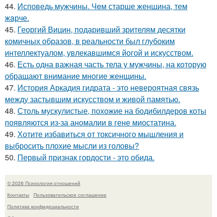
44.
Исповедь мужчины. Чeм старше женщина, тем
жaрче.
45.
Георгий Вицин, подаривший зрителям десятки
комичных образов, в реальности был глубоким
интеллектуалом, увлекавшимся йогой и искусством.
46.
Есть одна важная часть тела у мужчины, на которую
обращают внимание многие женщины.
47.
История Аркадия гидрата - это невероятная связь
между застывшим искусством и живой памятью.
48.
Столь мускулистые, похожие на бодибилдеров коты
появляются из-за аномалии в гене миостатина.
49.
Хотите избавиться от токсичного мышления и
выбросить плохие мысли из головы?
50.
Первый признак гордости - это обида.
© 2026 Психология отношений
Контакты
Пользовательское соглашение
Политика конфидециальности