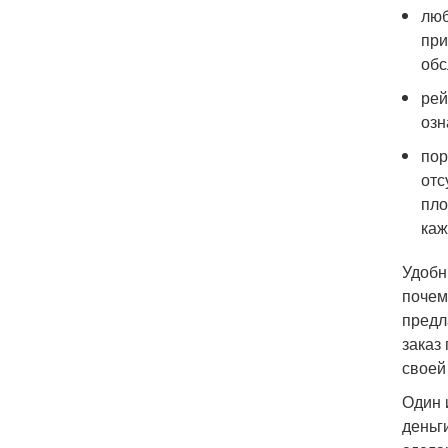
люб
при
обс
рей
озн
пор
отс
пло
каж
Удобн
почем
предл
заказ
своей
Один 
деньг