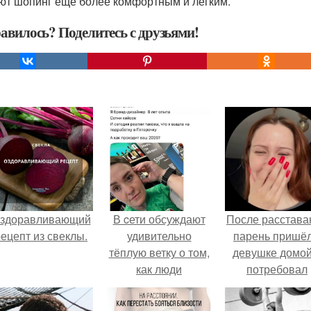
ют шопинг еще более комфортным и легким.
авилось? Поделитесь с друзьями!
здоравливающий
В cети обсуждают
После расстава
ецепт из свеклы.
удивительно
парень пришёл
тёплую ветку о том,
девушке домой
как люди
потребовал
адаптируются к
вернуть всё, ч
новым реалиям.
когда-либо е