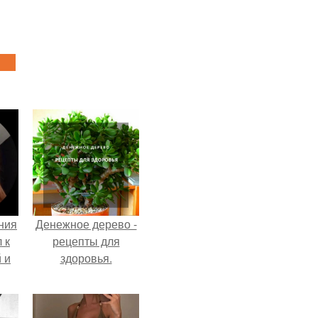
ния
Денежное дерево -
 к
рецепты для
 и
здоровья.
то
й