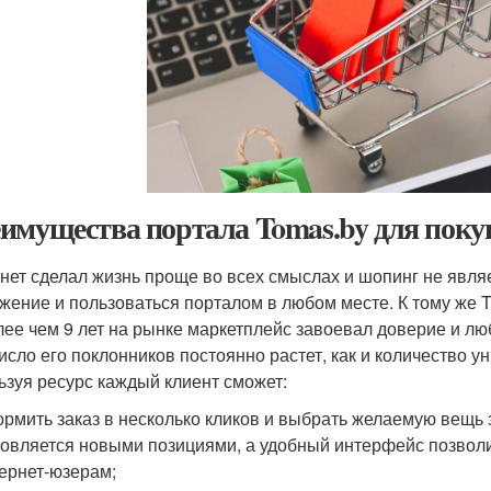
имущества портала Tomas.by для поку
нет сделал жизнь проще во всех смыслах и шопинг не явля
жение и пользоваться порталом в любом месте. К тому же To
лее чем 9 лет на рынке маркетплейс завоевал доверие и любо
число его поклонников постоянно растет, как и количество 
ьзуя ресурс каждый клиент сможет:
рмить заказ в несколько кликов и выбрать желаемую вещь з
овляется новыми позициями, а удобный интерфейс позвол
ернет-юзерам;