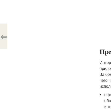
⇦
Пре
Интер
прило
За бо
чего 
испол
офо
обн
инт