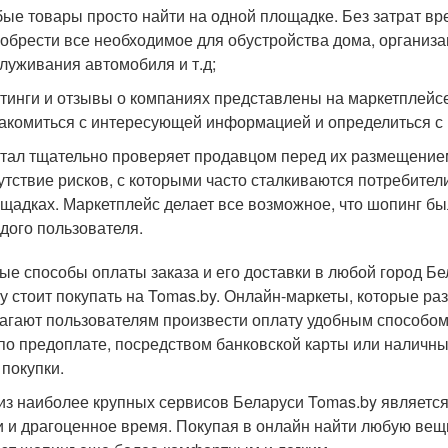
ые товары просто найти на одной площадке. Без затрат вр
обрести все необходимое для обустройства дома, организа
луживания автомобиля и т.д;
тинги и отзывы о компаниях представлены на маркетплейсе
акомиться с интересующей информацией и определиться с
тал тщательно проверяет продавцом перед их размещением
утствие рисков, с которыми часто сталкиваются потребите
щадках. Маркетплейс делает все возможное, что шопинг 
дого пользователя.
ые способы оплаты заказа и его доставки в любой город Б
у стоит покупать на Tomas.by. Онлайн-маркеты, которые р
агают пользователям произвести оплату удобным способом 
 по предоплате, посредством банковской карты или наличны
 покупки.
из наиболее крупных сервисов Беларуси Tomas.by являет
и и драгоценное время. Покупая в онлайн найти любую вещь