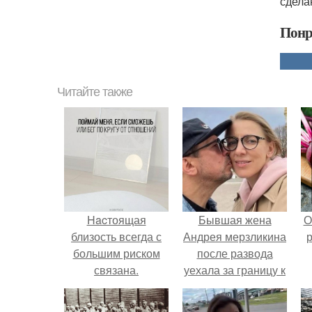
сдела
Понр
Читайте также
Hacтоящая
Бывшая жена
О
близость всегда с
Андрея мерзликина
р
большим риском
после развода
связана.
уехала за границу к
новому избраннику
оставив детей.