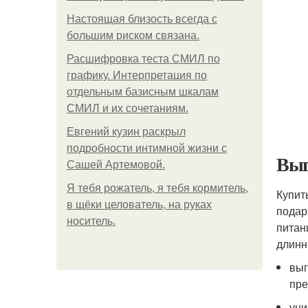
Hacтоящая близость всегда с
большим риском связана.
Расшифровка теста СМИЛ по
графику. Интерпретация по
отдельным базисным шкалам
СМИЛ и их сочетаниям.
Евгений кузин раскрыл
подробности интимной жизни с
Выг
Сашей Артемовой.
Я тебя рожатель, я тебя кормитель,
Купит
в щёки целователь, на руках
подар
носитель.
питан
длинн
выг
пре
уни