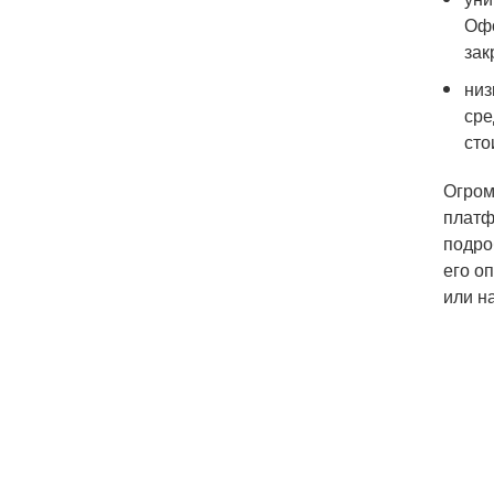
Офо
зак
низ
сре
сто
Огром
платф
подро
его о
или н