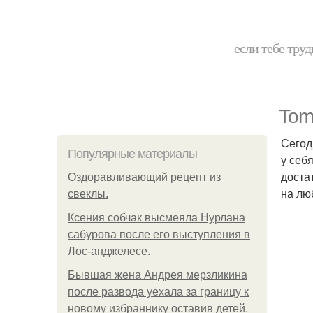
если тебе труд
Tom
Сегод
Популярные материалы
у себ
доста
Оздоравливающий рецепт из
на лю
свеклы.
Ксения собчак высмеяла Нурлана
сабурова после его выступления в
Лос-анджелесе.
Бывшая жена Андрея мерзликина
после развода уехала за границу к
новому избраннику оставив детей.