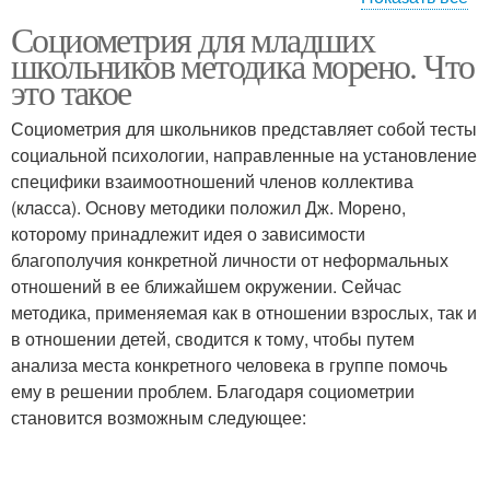
Социометрия для младших
Социометрии в
Социометрия в лагере
школьников методика морено. Что
психологии
это такое
Социометрия для школьников представляет собой тесты
социальной психологии, направленные на установление
специфики взаимоотношений членов коллектива
(класса). Основу методики положил Дж. Морено,
которому принадлежит идея о зависимости
благополучия конкретной личности от неформальных
отношений в ее ближайшем окружении. Сейчас
методика, применяемая как в отношении взрослых, так и
в отношении детей, сводится к тому, чтобы путем
анализа места конкретного человека в группе помочь
ему в решении проблем. Благодаря социометрии
становится возможным следующее: