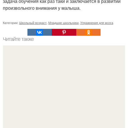
задача обучения как раз таки и заключается в развитии
произвольного внимания у малыша.
Категории:
Школьный возраст
,
Младшие школьники
,
Упражнения для мозга
Читайте также
Можно ли носить кольцо на безымянном пальце правой
руки незамужней девушке