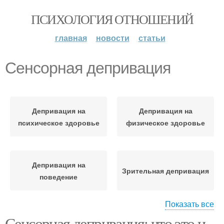
ПСИХОЛОГИЯ ОТНОШЕНИЙ
главная
новости
статьи
Сенсорная депривация
Депривация на
Депривация на
психическое здоровье
физическое здоровье
Депривация на
Зрительная депривация
поведение
Показать все
Сенсорная депривация: что это и
Психическая
Эмоциональная