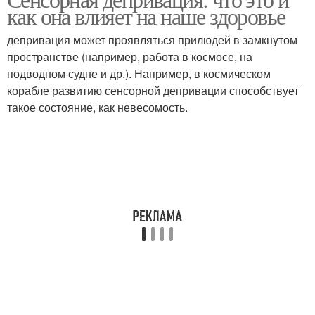
как она влияет на наше здоровье
депривация
депривация
депривация может проявляться прилюдей в замкнутом
пространстве (например, работа в космосе, на
Депривация в
Депривация в
подводном судне и др.). Например, в космическом
психологии
домашних условиях
корабле развитию сенсорной депривации способствует
такое состояние, как невесомость.
Камеры для сенсорной
Материнская
депривации
депривация
Социальная
Депривация в детстве
депривация
Экзистенциальная
Депривация в москве
депривация