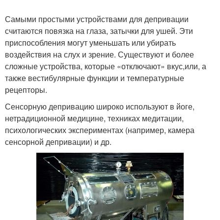
Самыми простыми устройствами для депривации
считаются повязка на глаза, затычки для ушей. Эти
Когнитивная
Дети с сенсорной
приспособления могут уменьшать или убирать
депривация
депривацией
воздействия на слух и зрение. Существуют и более
сложные устройства, которые «отключают» вкус,или, а
также вестибулярные функции и температурные
рецепторы.
Биологическая
Двигательная
депривация
депривация
Сенсорную депривацию широко используют в йоге,
нетрадиционной медицине, техниках медитации,
психологических экспериментах (например, камера
сенсорной депривации) и др.
Материальная
Депривации в
депривация
психологии
Родительская
Сенсорный голод
депривация