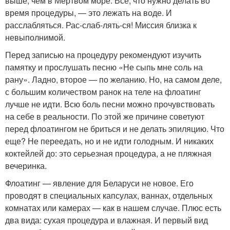
выше, чем в Мертвом море. Все, что нужно делать во
время процедуры, — это лежать на воде. И
расслабляться. Рас-слаб-лять-ся! Миссия близка к
невыполнимой.
Перед записью на процедуру рекомендуют изучить
памятку и прослушать песню «Не сыпь мне соль на
рану». Ладно, второе — по желанию. Но, на самом деле,
с большим количеством ранок на теле на флоатинг
лучше не идти. Всю боль песни можно прочувствовать
на себе в реальности. По этой же причине советуют
перед флоатингом не бриться и не делать эпиляцию. Что
еще? Не переедать, но и не идти голодным. И никаких
коктейлей до: это серьезная процедура, а не пляжная
вечеринка.
Флоатинг — явление для Беларуси не новое. Его
проводят в специальных капсулах, ваннах, отдельных
комнатах или камерах — как в нашем случае. Плюс есть
два вида: сухая процедура и влажная. И первый вид