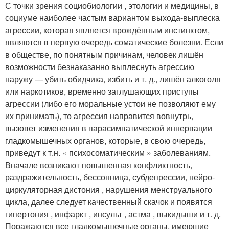
С точки зрения социобиологии , этологии и медицины, в
социуме наиболее частым вариантом выхода-выплеска
агрессии, которая является врождённым инстинктом,
являются в первую очередь соматические болезни. Если
в обществе, по понятным причинам, человек лишён
возможности безнаказанно выплеснуть агрессию
наружу — убить обидчика, избить и т. д., лишён алкоголя
или наркотиков, временно заглушающих приступы
агрессии (либо его моральные устои не позволяют ему
их принимать), то агрессия направится вовнутрь,
вызовет изменения в парасимпатической иннервации
гладкомышечных органов, которые, в свою очередь,
приведут к т.н. « психосоматическим » заболеваниям.
Вначале возникают повышенная конфликтность,
раздражительность, бессонница, субдепрессии, нейро-
циркуляторная дистония , нарушения менструального
цикла, далее следует качественный скачок и появятся
гипертония , инфаркт , инсульт , астма , выкидыши и т. д.
Поражаются все гладкомышечные органы, имеющие