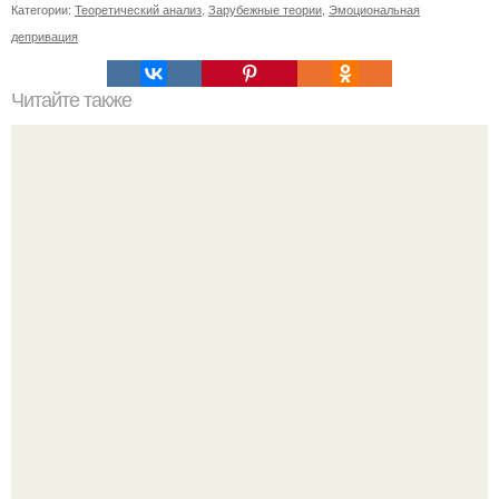
Категории:
Теоретический анализ
,
Зарубежные теории
,
Эмоциональная
депривация
Читайте также
Что означают скобки в переписке с девушкой. Что
означает несколько полукруглых скобочек в конце
предложения?