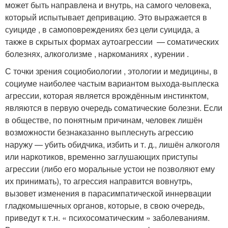
может быть направлена и внутрь, на самого человека,
который испытывает депривацию. Это выражается в
суициде , в самоповреждениях без цели суицида, а
также в скрытых формах аутоагрессии — соматических
болезнях, алкоголизме , наркоманиях , курении .
С точки зрения социобиологии , этологии и медицины, в
социуме наиболее частым вариантом выхода-выплеска
агрессии, которая является врождённым инстинктом,
являются в первую очередь соматические болезни. Если
в обществе, по понятным причинам, человек лишён
возможности безнаказанно выплеснуть агрессию
наружу — убить обидчика, избить и т. д., лишён алкоголя
или наркотиков, временно заглушающих приступы
агрессии (либо его моральные устои не позволяют ему
их принимать), то агрессия направится вовнутрь,
вызовет изменения в парасимпатической иннервации
гладкомышечных органов, которые, в свою очередь,
приведут к т.н. « психосоматическим » заболеваниям.