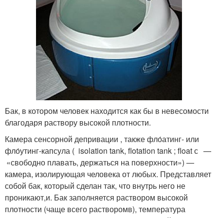
Бак, в котором человек находится как бы в невесомости
благодаря раствору высокой плотности.
Камера сенсорной депривации , также фло́атинг- или
фло́утинг-капсула ( isolation tank, flotation tank ; float с —
«свободно плавать, держаться на поверхности») —
камера, изолирующая человека от любых. Представляет
собой бак, который сделан так, что внутрь него не
проникают,и. Бак заполняется раствором высокой
плотности (чаще всего растворомв), температура