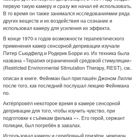
первую такую камеру и сразу же начал её использовать.
В то время он также занимался исследованиямии ряда
других веществ и их воздействия на сознание и
использовал камеру для усиления их эффекта.
В конце 1970-х годов возможности терапевтического
применения камер сенсорной депривации изучали
Питер Сьюдфелд и Родерик Борри из. Их техника была
названа «Терапия ограниченной средовой стимуляции»
(Restricted Environmental Stimulation Therapy, REST), см..
описан в книге. Фейнман был приглашён Джоном Лилли
после того, как последний послушал лекцию Фейнмана
по.
Актёрпровёл некоторое время в камере сенсорной
депривации для того, чтобы изучить чувство, при
подготовке к съёмкам фильма «». Его герой, сержант
полиции, был погребён в завалах.
Использовал камеру и серебряный призёри, чемпион