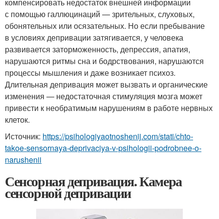
компенсировать недостаток внешней информации
с помощью галлюцинаций — зрительных, слуховых,
обонятельных или осязательных. Но если пребывание
в условиях депривации затягивается, у человека
развивается заторможенность, депрессия, апатия,
нарушаются ритмы сна и бодрствования, нарушаются
процессы мышления и даже возникает психоз.
Длительная депривация может вызвать и органические
изменения — недостаточная стимуляция мозга может
привести к необратимым нарушениям в работе нервных
клеток.
Источник:
https://psihologiyaotnoshenij.com/stati/chto-
takoe-sensornaya-deprivaciya-v-psihologii-podrobnee-o-
narushenii
Сенсорная депривация. Камера
сенсорной депривации