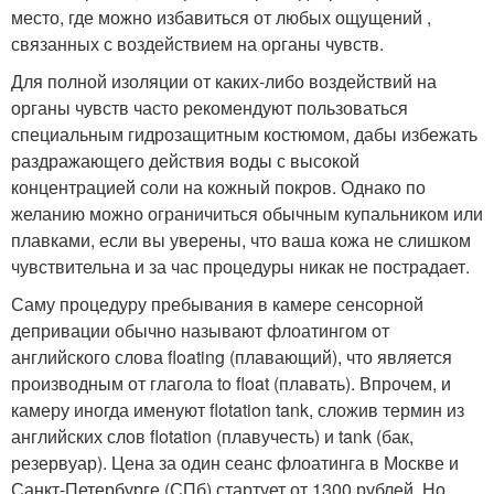
место, где можно избавиться от любых ощущений ,
связанных с воздействием на органы чувств.
Для полной изоляции от каких-либо воздействий на
органы чувств часто рекомендуют пользоваться
специальным гидрозащитным костюмом, дабы избежать
раздражающего действия воды с высокой
концентрацией соли на кожный покров. Однако по
желанию можно ограничиться обычным купальником или
плавками, если вы уверены, что ваша кожа не слишком
чувствительна и за час процедуры никак не пострадает.
Саму процедуру пребывания в камере сенсорной
депривации обычно называют флоатингом от
английского слова floating (плавающий), что является
производным от глагола to float (плавать). Впрочем, и
камеру иногда именуют flotation tank, сложив термин из
английских слов flotation (плавучесть) и tank (бак,
резервуар). Цена за один сеанс флоатинга в Москве и
Санкт-Петербурге (СПб) стартует от 1300 рублей. Но,