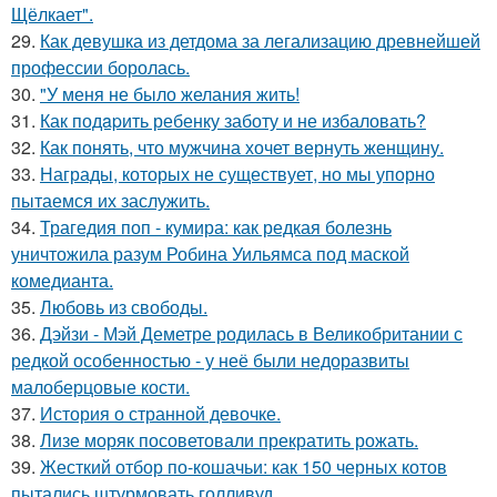
Щёлкает".
29.
Как девушка из детдома за легализацию древнейшей
профессии боролась.
30.
"У меня не было желания жить!
31.
Как подapить ребенку заботу и не избаловать?
32.
Как понять, что мужчина хочет вернуть женщину.
33.
Награды, которых не существует, но мы упорно
пытаемся их заслужить.
34.
Трагедия поп - кумира: как редкая болезнь
уничтожила разум Робина Уильямса под маской
комедианта.
35.
Любовь из свободы.
36.
Дэйзи - Мэй Деметре родилась в Великобритании с
редкой особенностью - у неё были недоразвиты
малоберцовые кости.
37.
История о странной девочке.
38.
Лизе моряк посоветовали прекратить рожать.
39.
Жесткий отбор по-кошачьи: как 150 черных котов
пытались штурмовать голливуд.