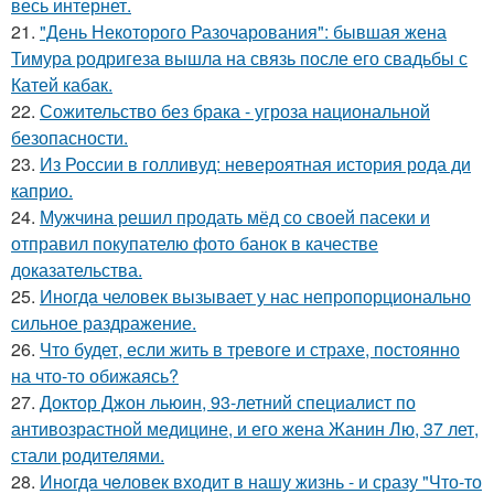
весь интернет.
21.
"День Некоторого Разочарования": бывшая жена
Тимура родригеза вышла на связь после его свадьбы с
Катей кабак.
22.
Сожительство без брака - угроза национальной
безопасности.
23.
Из России в голливуд: невероятная история рода ди
каприо.
24.
Мужчина решил продать мёд со своей пасеки и
отправил покупателю фото банок в качестве
доказательства.
25.
Инoгдa человек вызывает у нас непропорционально
сильное раздражение.
26.
Что будет, если жить в тревоге и страхе, постоянно
на что-то обижаясь?
27.
Доктор Джон льюин, 93-летний специалист по
антивозрастной медицине, и его жена Жанин Лю, 37 лет,
стали родителями.
28.
Инoгдa чeловек входит в нашу жизнь - и сразу "Что-то