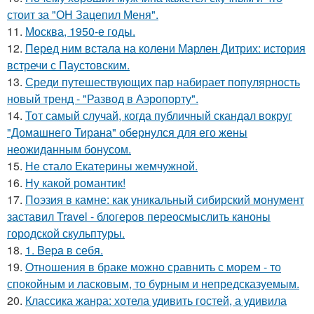
стоит за "ОН Зацепил Меня".
11.
Москва, 1950-е годы.
12.
Перед ним встала на колени Марлен Дитрих: история
встречи с Паустовским.
13.
Среди путешествующих пар набирает популярность
новый тренд - "Развод в Аэропорту".
14.
Тот самый случай, когда публичный скандал вокруг
"Домашнего Тирана" обернулся для его жены
неожиданным бонусом.
15.
Не стало Екатерины жемчужной.
16.
Ну какой романтик!
17.
Поэзия в камне: как уникальный сибирский монумент
заставил Travel - блогеров переосмыслить каноны
городской скульптуры.
18.
1. Bеpa в себя.
19.
Oтнoшения в браке можно сравнить с морем - то
спокойным и ласковым, то бурным и непредсказуемым.
20.
Классика жанра: хотела удивить гостей, а удивила