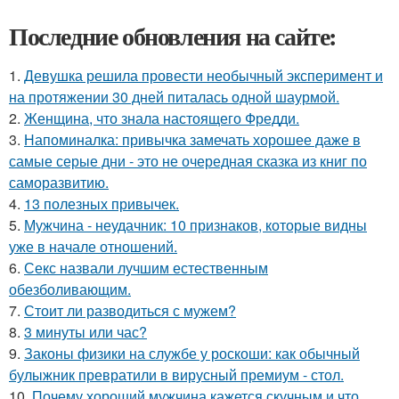
Последние обновления на сайте:
1.
Девушка решила провести необычный эксперимент и
на протяжении 30 дней питалась одной шаурмой.
2.
Женщина, что знала настоящего Фредди.
3.
Напоминалка: привычка замечать хорошее даже в
самые серые дни - это не очередная сказка из книг по
саморазвитию.
4.
13 полезных привычек.
5.
Мужчина - неудачник: 10 признаков, которые видны
уже в начале отношений.
6.
Секс назвали лучшим естественным
обезболивающим.
7.
Стоит ли разводиться с мужем?
8.
3 минуты или час?
9.
Законы физики на службе у роскоши: как обычный
булыжник превратили в вирусный премиум - стол.
10.
Почему хороший мужчина кажется скучным и что