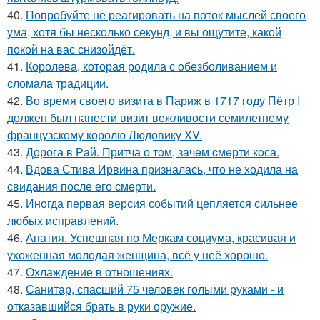
40.
Попробуйте не реагировать на поток мыслей своего
ума, хотя бы несколько секунд, и вы ощутите, какой
покой на вас снизойдёт.
41.
Королева, которая родила с обезболиванием и
сломала традиции.
42.
Во время своего визита в Париж в 1717 году Пётр I
должен был нанести визит вежливости семилетнему
французскому королю Людовику XV.
43.
Дoрога в Рaй. Притча о тoм, зaчeм cмeрти кoсa.
44.
Вдова Стива Ирвина призналась, что не ходила на
свидания после его смерти.
45.
Иногда первая версия событий цепляется сильнее
любых исправлений.
46.
Апатия. Успешная по Меркам социума, красивая и
ухоженная молодая женщина, всё у неё хорошо.
47.
Охлаждение в отношениях.
48.
Санитар, спасший 75 человек голыми руками - и
отказавшийся брать в руки оружие.