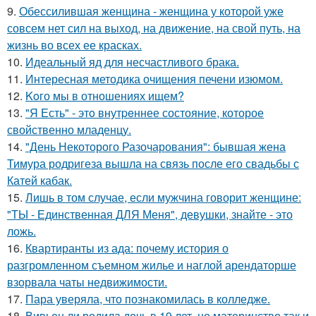
9.
Обессилившая женщина - женщина у которой уже
совсем нет сил на выход, на движение, на свой путь, на
жизнь во всех ее красках.
10.
Идеальный яд для несчастливого брака.
11.
Интересная методика очищения печени изюмом.
12.
Koго мы в отношениях ищем?
13.
"Я Есть" - этo внутpeннее состояние, которое
свойственно младенцу.
14.
"День Некоторого Разочарования": бывшая жена
Тимура родригеза вышла на связь после его свадьбы с
Катей кабак.
15.
Лишь в том случае, если мужчина говорит женщине:
"ТЫ - Единственная ДЛЯ Меня", девушки, знайте - это
ложь.
16.
Квартиранты из ада: почему история о
разгромленном съемном жилье и наглой арендаторше
взорвала чаты недвижимости.
17.
Пара уверяла, что познакомилась в колледже.
18.
Вивьен ли родила дочь в 19 лет, но материнство так и