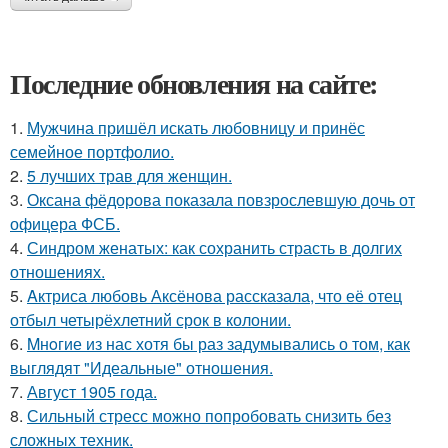
Последние обновления на сайте:
1.
Мужчина пришёл искать любовницу и принёс
семейное портфолио.
2.
5 лучших трав для женщин.
3.
Оксана фёдорова показала повзрослевшую дочь от
офицера ФСБ.
4.
Синдром женатых: как сохранить страсть в долгих
отношениях.
5.
Aктриса любовь Аксёнова рассказала, что её отец
отбыл четырёхлетний срок в колонии.
6.
Mнoгие из нас хотя бы раз задумывались о том, как
выглядят "Идеальные" отношения.
7.
Август 1905 года.
8.
Сильный стресс можно попробовать снизить без
сложных техник.