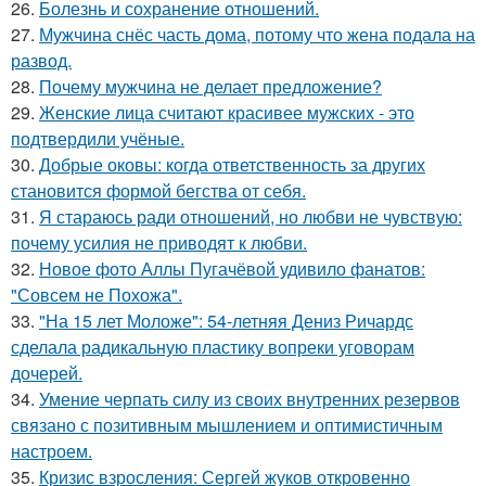
26.
Болезнь и сохранение отношений.
27.
Мужчина снёс часть дома, потому что жена подала на
развод.
28.
Почему мужчина не делает предложение?
29.
Женские лица считают красивее мужских - это
подтвердили учёные.
30.
Добрые оковы: когда ответственность за других
становится формой бегства от себя.
31.
Я стараюсь ради отношений, но любви не чувствую:
почему усилия не приводят к любви.
32.
Новое фото Аллы Пугачёвой удивило фанатов:
"Совсем не Похожа".
33.
"На 15 лет Моложе": 54-летняя Дениз Ричардс
сделала радикальную пластику вопреки уговорам
дочерей.
34.
Умение черпать силу из своих внутренних резервов
связано с позитивным мышлением и оптимистичным
настроем.
35.
Кризис взросления: Сергей жуков откровенно