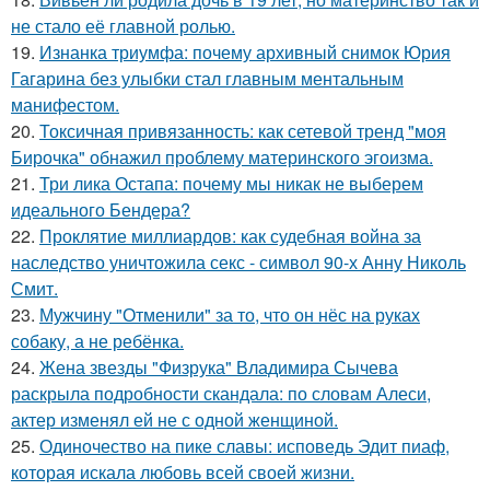
не стало её главной ролью.
19.
Изнанка триумфа: почему архивный снимок Юрия
Гагарина без улыбки стал главным ментальным
манифестом.
20.
Токсичная привязанность: как сетевой тренд "моя
Бирочка" обнажил проблему материнского эгоизма.
21.
Три лика Остапа: почему мы никак не выберем
идеального Бендера?
22.
Проклятие миллиардов: как судебная война за
наследство уничтожила секс - символ 90-х Анну Николь
Смит.
23.
Мужчину "Отменили" за то, что он нёс на руках
собаку, а не ребёнка.
24.
Жена звезды "Физрука" Владимира Сычева
раскрыла подробности скандала: по словам Алеси,
актер изменял ей не с одной женщиной.
25.
Одиночество на пике славы: исповедь Эдит пиаф,
которая искала любовь всей своей жизни.