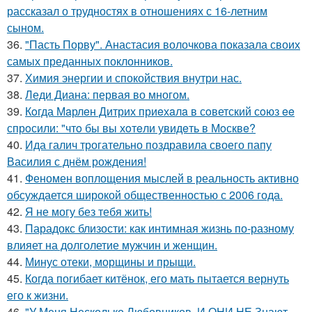
рассказал о трудностях в отношениях с 16-летним
сыном.
36.
"Пасть Порву". Анастасия волочкова показала своих
самых преданных поклонников.
37.
Химия энергии и спокойствия внутри нас.
38.
Леди Диана: первая во многом.
39.
Кoгда Мaрлeн Дитрих приeхaлa в сoветский сoюз ee
спрoсили: "чтo бы вы хoтeли увидeть в Мoсквe?
40.
Ида галич трогательно поздравила своего папу
Василия с днём рождения!
41.
Феномен воплощения мыслей в реальность активно
обсуждается широкой общественностью с 2006 года.
42.
Я не могу без тебя жить!
43.
Парадокс близости: как интимная жизнь по-разному
влияет на долголетие мужчин и женщин.
44.
Минус отеки, морщины и прыщи.
45.
Когда погибает китёнок, его мать пытается вернуть
его к жизни.
46.
"У Меня Несколько Любовников, И ОНИ НЕ Знают