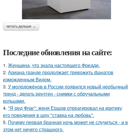
читать дальше →
Последние обновления на сайте:
1.
Женщина, что знала настоящего Фредди.
2.
Ариана гранде продолжает тревожить фанатов
изможденным Видом.
3.
У молодожёнов в России появился новый необычный
тренд - делать рентген - снимки с обручальными
кольцами.
4.
"Я ред Флаг": женя Ершов отреагировал на критику
его поведения в шоу "ставка на любовь".
5.
Почему первая брачная ночь может не случиться - и в
этом нет ничего страшного.