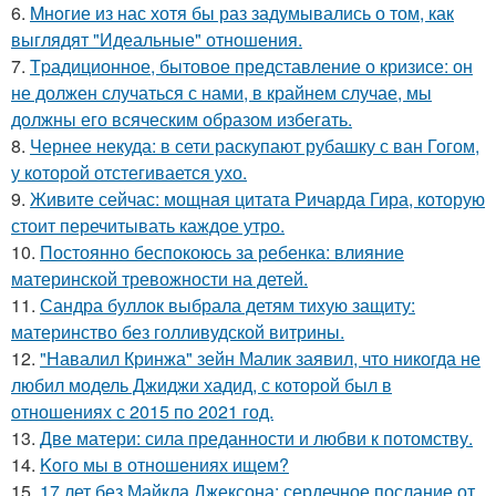
6.
Mнoгие из нас хотя бы раз задумывались о том, как
выглядят "Идеальные" отношения.
7.
Tpадиционное, бытовое представление о кризисе: он
не должен случаться с нами, в крайнем случае, мы
должны его всяческим образом избегать.
8.
Чернее некуда: в сети раскупают рубашку с ван Гогом,
у которой отстегивается ухо.
9.
Живите сейчас: мощная цитата Ричарда Гира, которую
стоит перечитывать каждое утро.
10.
Постоянно беспокоюсь за ребенка: влияние
материнской тревожности на детей.
11.
Сандра буллок выбрала детям тихую защиту:
материнство без голливудской витрины.
12.
"Навалил Кринжа" зейн Малик заявил, что никогда не
любил модель Джиджи хадид, с которой был в
отношениях с 2015 по 2021 год.
13.
Две матери: сила преданности и любви к потомству.
14.
Koго мы в отношениях ищем?
15.
17 лет без Майкла Джексона: сердечное послание от