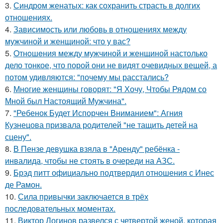
3.
Синдром женатых: как сохранить страсть в долгих
отношениях.
4.
Зависимость или любовь в отношениях между
мужчиной и женщиной: что у вас?
5.
Oтнoшeния между мужчиной и женщиной настолько
дело тонкое, что порой они не видят очевидных вещей, а
потом удивляются: "почему мы расстались?
6.
Многие женщины говорят: "Я Хочу, Чтобы Рядом со
Мной был Настоящий Мужчина".
7.
"Ребенок Будет Испорчен Вниманием": Агния
Кузнецова призвала родителей "не тащить детей на
сцену".
8.
В Пензе девушка взяла в "Аренду" ребёнка -
инвалида, чтобы не стоять в очереди на АЗС.
9.
Брэд питт официально подтвердил отношения с Инес
де Рамон.
10.
Сила привычки заключается в трёх
последовательных моментах.
11.
Виктор Логинов развелся с четвертой женой, которая