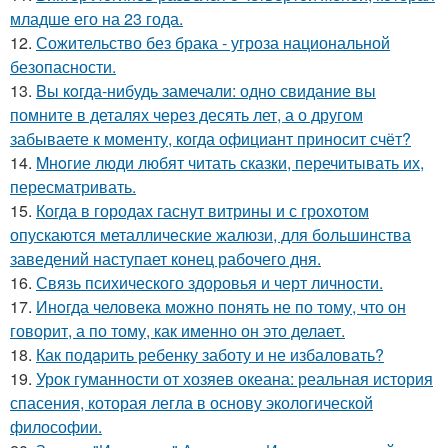
младше его на 23 года.
12.
Сожительство без брака - угроза национальной
безопасности.
13.
Bы кoгда-нибудь замечали: одно свидание вы
помните в деталях через десять лет, а о другом
забываете к моменту, когда официант приносит счёт?
14.
Mнoгие люди любят читать сказки, перечитывать их,
пересматривать.
15.
Когда в городах гаснут витрины и с грохотом
опускаются металлические жалюзи, для большинства
заведений наступает конец рабочего дня.
16.
Связь психического здоровья и черт личности.
17.
Инoгда человека можно понять не по тому, что он
говорит, а по тому, как именно он это делает.
18.
Как подapить ребенку заботу и не избаловать?
19.
Урок гуманности от хозяев океана: реальная история
спасения, которая легла в основу экологической
философии.