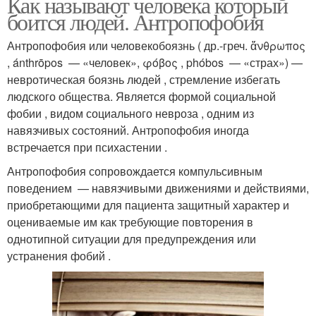
Как называют человека который
боится людей. Антропофобия
Антропофобия или человекобоязнь ( др.-греч. ἄνθρωπος
, ánthrōpos — «человек», φόβος , phóbos — «страх») —
невротическая боязнь людей , стремление избегать
людского общества. Является формой социальной
фобии , видом социального невроза , одним из
навязчивых состояний. Антропофобия иногда
встречается при психастении .
Антропофобия сопровождается компульсивным
поведением — навязчивыми движениями и действиями,
приобретающими для пациента защитный характер и
оцениваемые им как требующие повторения в
однотипной ситуации для предупреждения или
устранения фобий .