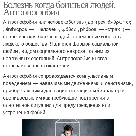
Болезнь когда боишься людей.
Антропофобия
Антропофобия или человекобоязнь ( др.-греч. ἄνθρωπος
, ánthrōpos — «человек», φόβος , phóbos — «страх») —
невротическая боязнь людей , стремление избегать
людского общества. Является формой социальной
фобии , видом социального невроза , одним из
навязчивых состояний. Антропофобия иногда
встречается при психастении .
Антропофобия сопровождается компульсивным
поведением — навязчивыми движениями и действиями,
приобретающими для пациента защитный характер и
оцениваемые им как требующие повторения в
однотипной ситуации для предупреждения или
устранения фобий .