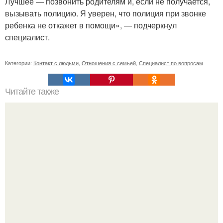
Лучшее — позвонить родителям и, если не получается,
вызывать полицию. Я уверен, что полиция при звонке
ребенка не откажет в помощи», — подчеркнул
специалист.
Категории:
Контакт с людьми
,
Отношения с семьей
,
Специалист по вопросам
Читайте также
Что означают скобки в переписке с девушкой. Что
означает несколько полукруглых скобочек в конце
предложения?