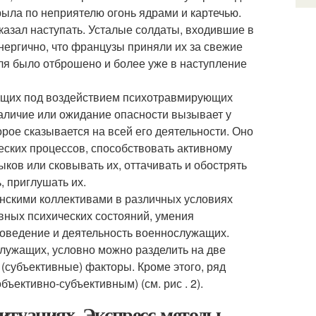
рыла по неприятелю огонь ядрами и картечью.
зал наступать. Усталые солдаты, входившие в
энергично, что французы приняли их за свежие
ля было отброшено и более уже в наступление
ащих под воздействием психотравмирующих
аличие или ожидание опасности вызывает у
рое сказывается на всей его деятельности. Оно
ческих процессов, способствовать активному
ов или сковывать их, оттачивать и обострять
, приглушать их.
скими коллективами в различных условиях
вных психических состояний, умения
поведение и деятельность военнослужащих.
лужащих, условно можно разделить на две
(субъективные) факторы. Кроме этого, ряд
ъективно-субъективным) (см. рис . 2).
итуациях. Экспресс-методы