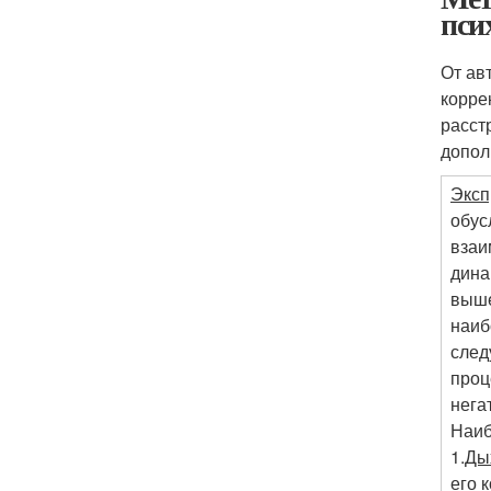
пси
От ав
корре
расст
допол
Эксп
обус
взаи
дина
выше
наиб
след
проц
нега
Наиб
1.
Ды
его 