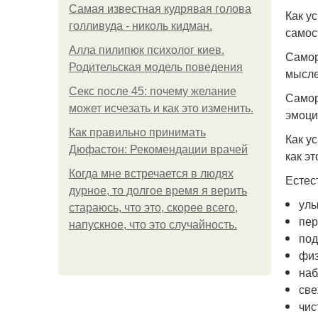
Самая известная кудрявая голова
Как у
голливуда - николь кидман.
самос
Алла пилипюк психолог киев.
Самор
Родительская модель поведения
мысле
Секс после 45: почему желание
Самор
может исчезать и как это изменить.
эмоци
Как правильно принимать
Как у
Дюфастон: Рекомендации врачей
как эт
Когда мне встречается в людях
Естес
дурное, то долгое время я верить
улы
стараюсь, что это, скорее всего,
пер
напускное, что это случайность.
под
физ
наб
све
чис