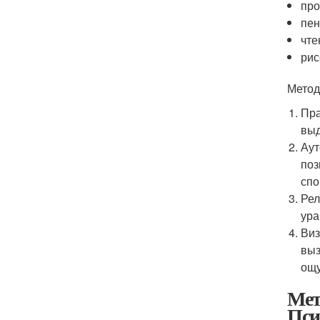
про
пен
чте
рис
Метод
Пра
выд
Аут
поз
спо
Рел
ура
Виз
выз
ощу
Мет
Пси