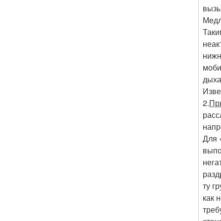
вызы
Медл
Таки
неак
нижн
моби
дыха
Изве
2.
Пр
расс
напр
Для 
выпо
нега
разд
ту г
как 
треб