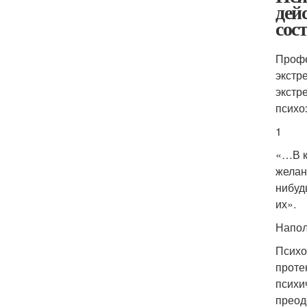
дей
сос
Профе
экстр
экстр
психо
1
«…В к
желан
нибуд
их».
Напо
Психо
проте
психи
преод