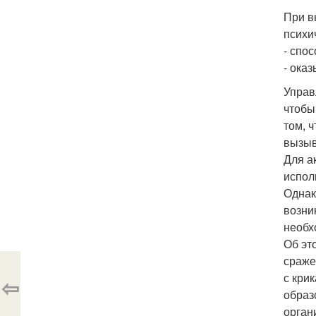
При в
психи
- спо
- ока
Управ
чтобы
том, 
вызыв
Для а
испол
Однак
возни
необх
Об эт
сраже
с кри
⇦
образ
орган