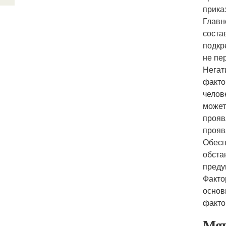
прика
Главн
соста
подкр
не пе
Негат
факто
челов
может
прояв
прояв
Обесп
обста
преду
Факто
основ
факто
Мет