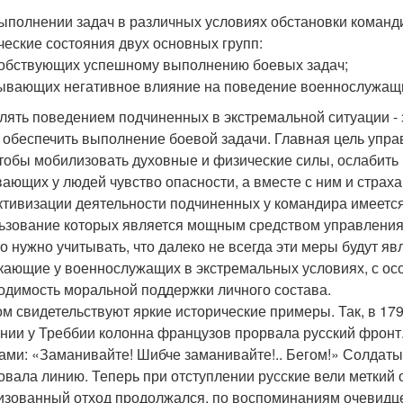
ыполнении задач в различных условиях обстановки команди
ческие состояния двух основных групп:
собствующих успешному выполнению боевых задач;
зывающих негативное влияние на поведение военнослужащ
лять поведением подчиненных в экстремальной ситуации - 
 обеспечить выполнение боевой задачи. Главная цель упр
чтобы мобилизовать духовные и физические силы, ослабит
ающих у людей чувство опасности, а вместе с ним и страха
ктивизации деятельности подчиненных у командира имеетс
ьзование которых является мощным средством управлени
о нужно учитывать, что далеко не всегда эти меры будут я
кающие у военнослужащих в экстремальных условиях, с ос
одимость моральной поддержки личного состава.
ом свидетельствуют яркие исторические примеры. Так, в 17
нии у Треббии колонна французов прорвала русский фронт.
ками: «Заманивайте! Шибче заманивайте!.. Бегом!» Солдат
овала линию. Теперь при отступлении русские вели меткий 
изованный отход продолжался, по воспоминаниям очевидцев