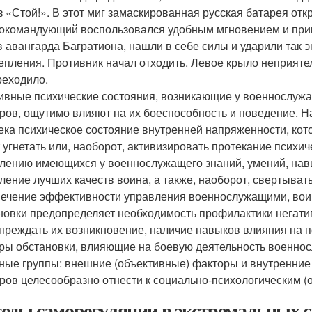
з «Стой!». В этот миг замаскированная русская батарея отк
окомандующий воспользовался удобным мгновением и прика
в авангарда Багратиона, нашли в себе силы и ударили так 
епления. Противник начал отходить. Левое крыло неприяте
реходило.
ивные психические состояния, возникающие у военнослуж
ров, ощутимо влияют на их боеспособность и поведение. Н
ека психическое состояние внутренней напряженности, кото
 угнетать или, наоборот, активизировать протекание психи
лению имеющихся у военнослужащего знаний, умений, навык
ление лучших качеств воина, а также, наоборот, свертывать
ечение эффективности управления военнослужащими, воин
новки предопределяет необходимость профилактики негати
преждать их возникновение, наличие навыков влияния на 
ры обстановки, влияющие на боевую деятельность военнос
ные группы: внешние (объективные) факторы и внутренние 
ров целесообразно отнести к социально-психологическим (об
оды саморегуляции в экстремальных с