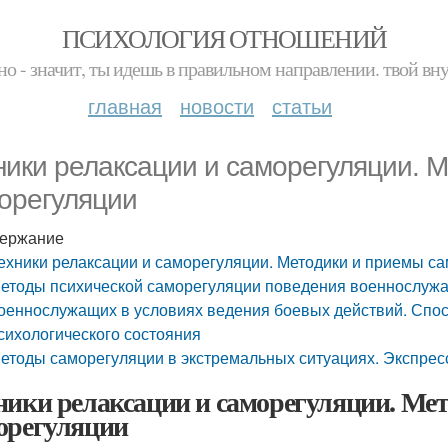
ПСИХОЛОГИЯ ОТНОШЕНИЙ
но - значит, ты идешь в правильном направлении. твой вн
главная
новости
статьи
ники релаксации и саморегуляции. 
орегуляции
ержание
ехники релаксации и саморегуляции. Методики и приемы с
етоды психической саморегуляции поведения военнослужа
оеннослужащих в условиях ведения боевых действий. Спо
сихологического состояния
етоды саморегуляции в экстремальных ситуациях. Экспрес
ники релаксации и саморегуляции. Ме
орегуляции