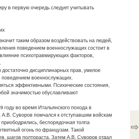
ру в первую очередь следует учитывать
их
значит таким образом воздействовать на людей,
авления поведением военнослужащих состоит в
ь влияние психотравмирующих факторов,
.
я достаточно дисциплинарных прав, умелое
я поведением военнослужащих.
вляться эффективными. Психические состояния,
обой значимостью обуславливают
99 году во время Итальянского похода в
 А.В. Суворов помчался к отступавшим войскам
ы приободрились, беспорядочная толпа
⇨
ответный огонь по французам. Такой
, шагов полтораста. Затем А.В. Суворов отдал