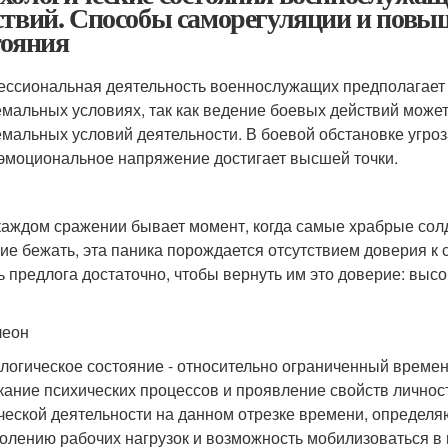
ствий. Способы саморегуляции и повы
тояния
ссиональная деятельность военнослужащих предполагает
емальных условиях, так как ведение боевых действий може
емальных условий деятельности. В боевой обстановке угроз
эмоциональное напряжение достигает высшей точки.
аждом сражении бывает момент, когда самые храбрые сол
ие бежать, эта паника порождается отсутствием доверия к с
ь предлога достаточно, чтобы вернуть им это доверие: высо
леон
логическое состояние - относительно ограниченный времен
кание психических процессов и проявление свойств личн
ческой деятельности на данном отрезке времени, определя
олению рабочих нагрузок и возможность мобилизоваться в