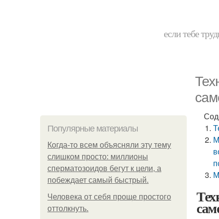
если тебе труд
Тех
сам
Сод
Т
Популярные материалы
М
Когда-то всем объясняли эту тему
в
слишком просто: миллионы
п
сперматозоидов бегут к цели, а
М
побеждает самый быстрый.
Тех
Человека от себя проще простого
сам
оттолкнуть.