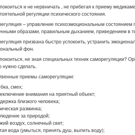
спокоиться и не нервничать , не прибегая к приему медика
тоятельной регуляции психического состояния.
егуляция – управление психоэмоциональным состоянием п
нными образами, правильным дыханием, приведением в т
егуляция призвана быстро успокоить, устранить эмоциона
ональный фон.
спокоиться, не зная специальных техник саморегуляции? О
о нужно сделать.
твенные приемы саморегуляции:
бка, смех;
еключение внимания на приятный объект;
держка близкого человека;
ическая разминка;
людение за природой;
жий воздух, солнечный свет;
тая вода (умыться, принять душ, выпить воду);