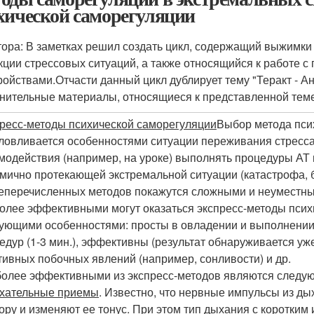
хической саморегуляции
тора: В заметках решил создать цикл, содержащий выжимки
кции стрессовых ситуаций, а также относящийся к работе 
ройствами.Отчасти данный цикл дублирует тему "Теракт - Ан
нительные материалы, относящиеся к представленной теме
ресс-методы психической саморегуляции
Выбор метода пси
ловливается особенностями ситуации переживания стресса.
модействия (например, на уроке) выполнять процедуры АТ 
мично протекающей экстремальной ситуации (катастрофа, 
перечисленных методов покажутся сложными и неуместными
олее эффективными могут оказаться экспресс-методы псих
ующими особенностями: просты в овладении и выполнении
едур (1-3 мин.), эффективны (результат обнаруживается уж
тивных побочных явлений (например, сонливости) и др.
олее эффективными из экспресс-методов являются следу
хательные приемы
. Известно, что нервные импульсы из д
кору и изменяют ее тонус. При этом тип дыхания с коротки