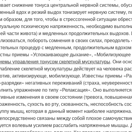
вает снижение тонуса центральной нервной системы, обус
енный вдох и резкий выдох тонизирует нервную систему, 
м образом, для того, чтобы в стрессогенной ситуации обрес
туальную психическую напряженность, необходимо выполнит
ей части живота) и медленных продолжительных выдохов. И
лизоваться, побороть сомнения в своих силах, преодолеть
тельных процедур с медленным, продолжительным вдохом 
стны приемы «Успокаивающее дыхание», «Мобилизующее 
иемы управления тонусом скелетной мускулатуры
. Они осн
лабление скелетной мускулатуры действует на человека р
отив, активизирующе, мобилизующе. Известны приемы «Рас
«разрядки» негативных переживаний (страха, неуверенности
лнить упражнение по типу «Релаксация». Оно выполняется в
тивные изменения в своем состоянии (тревога, повышенная
раженность, сухость во рту, скованность, неспособность сос
руппу мышц, которая в данный момент наиболее напряжена.
непосредственно связаны между собой плохое самочувстви
уется волевым усилием расслабить напряженные мышцы. Дл