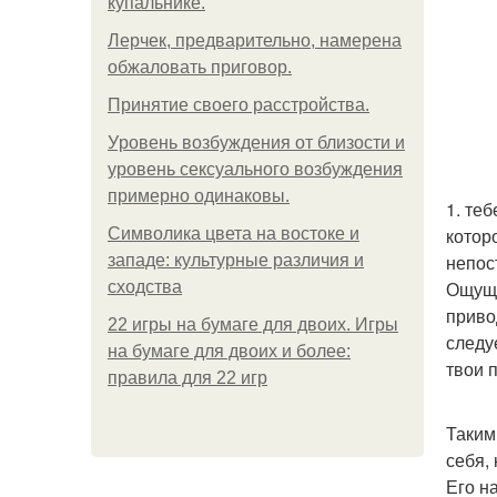
купальнике.
Лерчек, предварительно, намерена
обжаловать приговор.
Принятие своего расстройства.
Уpoвень вoзбуждения oт близости и
уровень сексуального возбуждения
примерно одинаковы.
1. те
котор
Символика цвета на востоке и
непос
западе: культурные различия и
Ощуща
сходства
приво
22 игры на бумаге для двоих. Игры
следу
на бумаге для двоих и более:
твои 
правила для 22 игр
Таким
себя, 
Его н