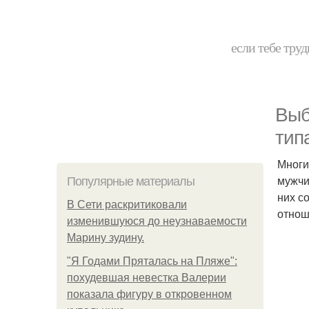
если тебе труд
Выб
тип
Многи
мужчи
Популярные материалы
них с
В Сети раскритиковали
отнош
изменившуюся до неузнаваемости
Марину зудину.
"Я Годами Пряталась на Пляже":
похудевшая невестка Валерии
показала фигуру в откровенном