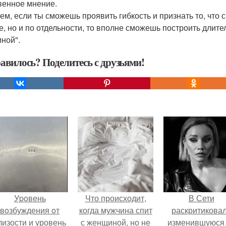
венное мнение.
ем, если ты сможешь проявить гибкость и признать то, что
е, но и по отдельности, то вполне сможешь построить дли
ной".
авилось? Поделитесь с друзьями!
Уpoвень
Что происходит,
В Сети
вoзбуждения oт
когда мужчина спит
раскритикова
лизости и уровень
с женщиной, но не
изменившуюся