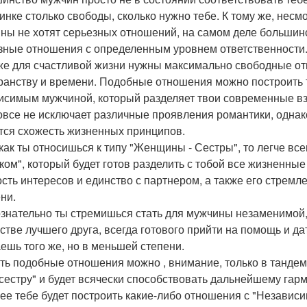
инке столько свободы, сколько нужно тебе. К тому же, нес
ны не хотят серьезных отношений, на самом деле большинс
зные отношения с определенным уровнем ответственности
же для счастливой жизни нужны максимально свободные о
ранству и времени. Подобные отношения можно построить 
исимым мужчиной, который разделяет твои современные в
овсе не исключает различные проявления романтики, однак
тся схожесть жизненных принципов.
к как ты относишься к типу "Женщины - Сестры", то легче все
ком", который будет готов разделить с тобой все жизненны
сть интересов и единство с партнером, а также его стремл
ни.
знательно ты стремишься стать для мужчины незаменимой, 
естве лучшего друга, всегда готового прийти на помощь и да
ешь того же, но в меньшей степени.
ть подобные отношения можно , внимание, только в тандеме
"сестру" и будет всячески способствовать дальнейшему га
ее тебе будет построить какие-либо отношения с "Независи