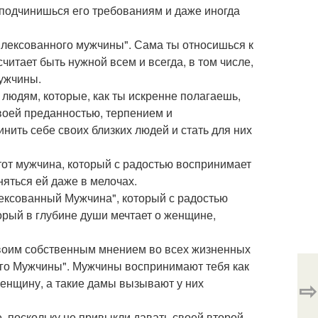
 подчинишься его требованиям и даже иногда
мплексованного мужчины". Сама ты относишься к
читает быть нужной всем и всегда, в том числе,
мужчины.
людям, которые, как ты искренне полагаешь,
твоей преданностью, терпением и
ить себе своих близких людей и стать для них
тот мужчина, который с радостью воспринимает
яться ей даже в мелочах.
лексованный Мужчина", который с радостью
торый в глубине души мечтает о женщине,
своим собственным мнением во всех жизненных
ого Мужчины". Мужчины воспринимают тебя как
енщину, а такие дамы вызывают у них
⇨
, поскольку не привыкли давать своей второй