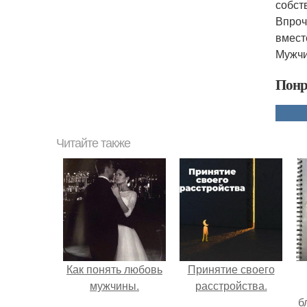
собст
Впроч
вмест
Мужчи
Понр
Читайте также
Как понять любовь
Принятие своего
мужчины.
расстройства.
б