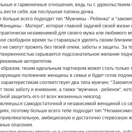
льные и гармоничные отношения, ведь ты с удовольствием
ь вести себя, как послушная папина дочка.
бе больше всего подходит тип "Мужчины - Ребенка" и "зако
"Женщины - Матери", которая главной задачей своей жизни с
 практически незаменимой для своего мужа или любимого 
вое свободное время ты стараешься уделять своим близким 
о не смогут прожить без твоей опеки, заботы и защиты. За 
тверженностью скрывается подсознательное желание подчин
рекаемым авторитетом.
 образом, твоим идеальным партнером может стать только 
ирующее положение женщины в семье и будет готов подчин
 характеристикам соответствует два типа мужчин: "Закомп
т твою заботу и внимание, а также "мужчина - ребенок", ко
бной защитить его от всех жизненных невзгод.
 являешься самодостаточной и независимой женщиной со 
циях, поэтому больше всего тебе подходит тип "Независим
 привлекательную, амбициозную и достаточно стервозную ж
зные опасения.
инство мужчин просто не в состоянии соответствовать тебе