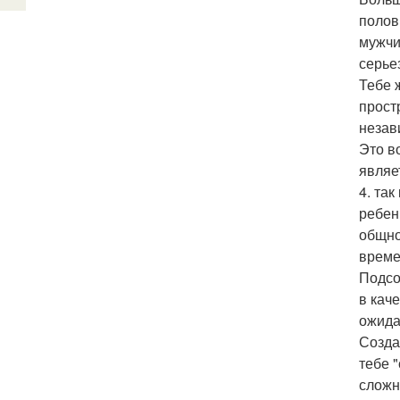
полов
мужчи
серье
Тебе 
прост
незав
Это в
являе
4. та
ребен
общно
време
Подсо
в кач
ожида
Созда
тебе 
сложн