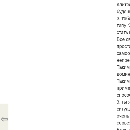
длите
будеш
2. те
типу 
стать
Все с
прост
самоо
непре
Таким
домин
Таким
приме
спосо
3. ты
ситуа
⇦
очень
серье
Больш