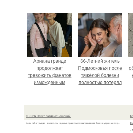
Ариана гранде
66-Летний житель
продолжает
Подмосковья после
о
тревожить фанатов
тяжёлой болезни
изможденным
полностью потерял
Видом.
потенцию, но
решил
восстановить
интимную жизнь с
© 2026 Психология отношений
К
молодой супругой,
П
Если тебе трудно - значит, ты идешь в правильном направлении. Твой внутренний мир...
пишут СМИ.
г.