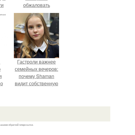
ти
обжаловать
.
приговор.
в
Гастроли важнее
о
семейных вечеров:
я
почему Shaman
но
видит собственную
го
дочь чаще на
экране, чем
вживую.
казании обратной гиперссылки.