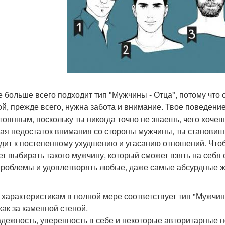
бе больше всего подходит тип "Мужчины - Отца", потому что 
ой, прежде всего, нужна забота и внимание. Твое поведени
тоянным, поскольку ты никогда точно не знаешь, чего хочеш
я недостаток внимания со стороны мужчины, ты становишьс
дит к постепенному ухудшению и угасанию отношений. Чтоб
ет выбирать такого мужчину, который сможет взять на себя 
проблемы и удовлетворять любые, даже самые абсурдные ж
 характеристикам в полной мере соответствует тип "Мужчины
как за каменной стеной.
адежность, уверенность в себе и некоторые авторитарные н