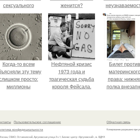
сексуального
женится?
неузнаваемос
возбуждения
Марину зудину
примерно
одинаковы.
Когда-то всем
Нефтяной кризис
Билет проти
бъясняли эту тему
1973 года и
материнског
слишком просто:
трагическая судьба
права: нижня
миллионы
короля Фейсала.
полка внезап
сперматозоидов
нашла законно
бегут к цели, а
владельца.
побеждает самый
быстрый.
онтакты
Пользовательское соглашение
Обратная связь
олитика конфидециальности
Копирование разрешено при у
 Москва, СВАО, Останкинский, Аргуновская улица 3 к.1, Бизнес-центр «Аргуновский», м. ВДНХ