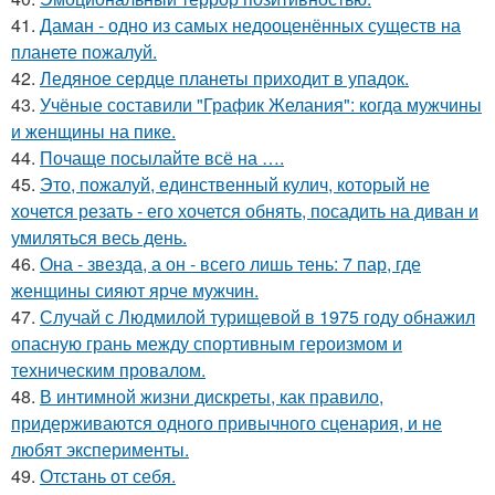
41.
Даман - одно из самых недооценённых существ на
планете пожалуй.
42.
Ледяное сердце планеты приходит в упадок.
43.
Учёные составили "График Желания": когда мужчины
и женщины на пике.
44.
Почаще посылайте всё на ….
45.
Это, пожалуй, единственный кулич, который не
хочется резать - его хочется обнять, посадить на диван и
умиляться весь день.
46.
Она - звезда, а он - всего лишь тень: 7 пар, где
женщины сияют ярче мужчин.
47.
Случай с Людмилой турищевой в 1975 году обнажил
опасную грань между спортивным героизмом и
техническим провалом.
48.
В интимной жизни дискреты, как правило,
придерживаются одного привычного сценария, и не
любят эксперименты.
49.
Отстань от себя.