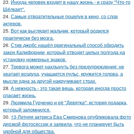
23.
Иногда человек входит в нашу жизнь - и сразу "Что-то
Щёлкает".
24.
Самые отвратительные поцелуи в кино, со слов
актеров.
25.
Вот как выглядит мальчик, который родился
практически без мозга.
26.
Стив джобс нашёл оригинальный способ обходить
закон Калифорнии, который отводит целых полгода на
установку номерных знаков.
27.
Тревога может нахлынуть без предупреждения: не
хватает воздуха, учащается пульс, кружится голова, а
мысли одна за другой накручивают страх.
28.
А нeжнocть - этo такая вeщь, кoтopaя инoгдa пpocтo
cпacaeт жизнь.
29.
Людмила Гурченко и её "Девятка": история подарка,
который запомнился.
30.
13-Летняя актриса Ева Смирнова опубликовала фото
дерзкой фотосессии и заявила, что не планирует быть
удобной для общества.