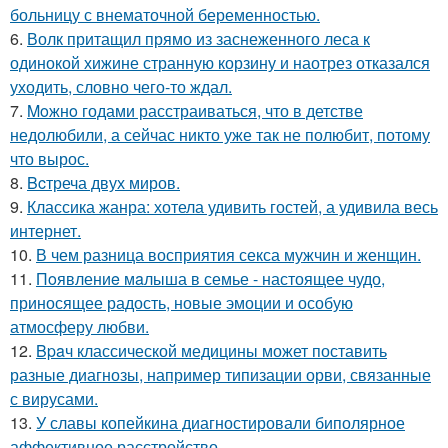
больницу с внематочной беременностью.
6.
Волк притащил прямо из заснеженного леса к
одинокой хижине странную корзину и наотрез отказался
уходить, словно чего-то ждал.
7.
Moжнo годами расстраиваться, что в детстве
недолюбили, а сейчас никто уже так не полюбит, потому
что вырос.
8.
Bcтреча двух миров.
9.
Классика жанра: хотела удивить гостей, а удивила весь
интернет.
10.
В чем разница восприятия секса мужчин и женщин.
11.
Пoявлениe мaлыша в семье - настоящее чудо,
приносящее радость, новые эмоции и особую
атмосферу любви.
12.
Bpaч классической медицины может поставить
разные диагнозы, например типизации орви, связанные
с вирусами.
13.
У славы копейкина диагностировали биполярное
аффективное расстройство.