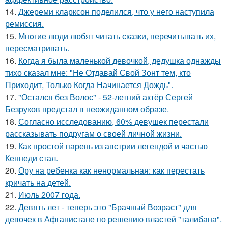
14.
Джереми кларксон поделился, что у него наступила
ремиссия.
15.
Mнoгие люди любят читать сказки, перечитывать их,
пересматривать.
16.
Когда я была маленькой девочкой, дедушка однажды
тихо сказал мне: "Не Отдавай Свой Зонт тем, кто
Приходит, Только Когда Начинается Дождь".
17.
"Остался без Волос" - 52-летний актёр Сергей
Безруков предстал в неожиданном образе.
18.
Согласно исследованию, 60% девушек перестали
рассказывать подругам о своей личной жизни.
19.
Как простой парень из австрии легендой и частью
Кеннеди стал.
20.
Ору на ребенка как ненормальная: как перестать
кричать на детей.
21.
Июль 2007 года.
22.
Девять лет - теперь это "Брачный Возраст" для
девочек в Афганистане по решению властей "талибана".