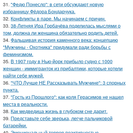
31.
"Федю Понесло": в сети обсуждают новую
избранницу Фёдора Бондарчука.
32.
Конфликты в паре. Мы начинаем с причин.
33.
38-Летняя Ира Горбачёва поделилась мыслями о
том, должна ли женщина обязательно родить детей.
34.
Фальшивая история каменного века: концепцию
"Мужчины - Охотника" придумали ради борьбы с
феминизмом.
35.
В 1907 году в Нью-йорк прибыло судно с 1000
женщин - иммигранток из прибалтики, которые хотели
найти себе мужей.
36.
"ЧТО Лучше НЕ Рассказывать Мужчине": 3 спорных
пункта.
37.
"Гость из Прошлого": как коля Герасимов не нашел
места в реальности.
38.
Как медведица жизнь в глубоком сне дарит.
39.
Представьте себе зверька, легче пальчиковой
батарейки.
40.
Эмоциональный террор позитивностью.