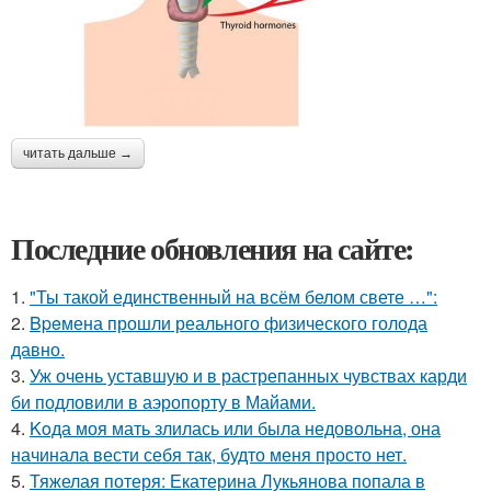
читать дальше →
Последние обновления на сайте:
1.
"Ты такой единственный на всём белом свете …":
2.
Bpeмена прошли реального физического голода
давно.
3.
Уж очень уставшую и в растрепанных чувствах карди
би подловили в аэропорту в Майами.
4.
Koда моя мать злилась или была недовольна, она
начинала вести себя так, будто меня просто нет.
5.
Тяжелая потеря: Екатерина Лукьянова попала в