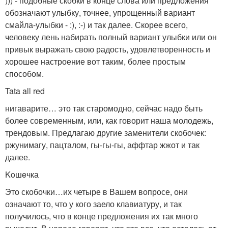
))) - подобные скобки в конце слова или предложения
обозначают улыбку, точнее, упрощенный вариант
смайла-улыбки - :), :-) и так далее. Скорее всего,
человеку лень набирать полный вариант улыбки или он
привык выражать свою радость, удовлетворенность и
хорошее настроение вот таким, более простым
способом.
Tata all red
нигаварите… это так старомодно, сейчас надо быть
более современным, или, как говорит наша молодежь,
трендовым. Предлагаю другие заменители скобочек:
ржунимагу, пацталом, гы-гы-гы, аффтар жжот и так
далее.
Koшeчка
Это скобочки…их четыре в Вашем вопросе, они
означают то, что у кого заело клавиатуру, и так
получилось, что в конце предложения их так много