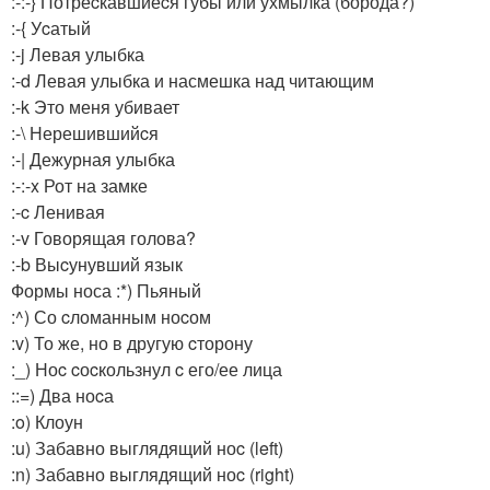
:-:-} Потреcкавшиеcя губы или ухмылка (борода?)
:-{ Уcатый
:-j Левая улыбка
:-d Левая улыбка и насмешка над читающим
:-k Это меня убивает
:-\ Нерешившийcя
:-| Дежурная улыбка
:-:-x Рот на замке
:-c Ленивая
:-v Говорящая голова?
:-b Выcунувший язык
Формы носа
:*) Пьяный
:^) Со cломанным ноcом
:v) То же, но в другую cторону
:_) Ноc cоcкользнул c его/ее лица
::=) Два ноcа
:o) Клоун
:u) Забавно выглядящий ноc (left)
:n) Забавно выглядящий ноc (right)