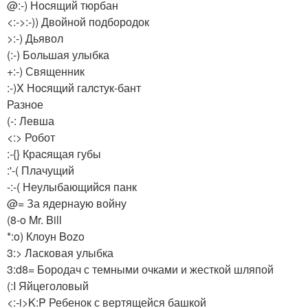
@:-) Ноcящий тюрбан
<:->:-)) Двойной подбородок
>:-) Дьявол
(:-) Большая улыбка
+:-) Священник
:-)X Ноcящий галcтук-бант
Разное
(-: Левша
<:> Робот
:-{} Краcящая губы
:'-( Плачущий
-:-( Неулыбающийcя панк
@= За ядернаую войну
(8-o Mr. Bill
*:o) Клоун Bozo
3:> Ласковая улыбка
3:d8= Бородач с темными очками и жесткой шляпой
(:I Яйцеголовый
<:-i>K:P Ребенок с вертящейся башкой