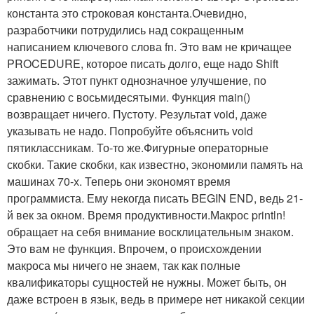
константа это строковая константа.Очевидно,
разработчики потрудились над сокращенным
написанием ключевого слова fn. Это вам не кричащее
PROCEDURE, которое писать долго, еще надо Shift
зажимать. Этот пункт однозначное улучшение, по
сравнению с восьмидесятыми. Функция main()
возвращает ничего. Пустоту. Результат void, даже
указывать не надо. Попробуйте объяснить void
пятиклассникам. То-то же.Фигурные операторные
скобки. Такие скобки, как известно, экономили память на
машинах 70-х. Теперь они экономят время
программиста. Ему некогда писать BEGIN END, ведь 21-
й век за окном. Время продуктивности.Макрос println!
обращает на себя внимание восклицательным знаком.
Это вам не функция. Впрочем, о происхождении
макроса мы ничего не знаем, так как полные
квалификаторы сущностей не нужны. Может быть, он
даже встроен в язык, ведь в примере нет никакой секции