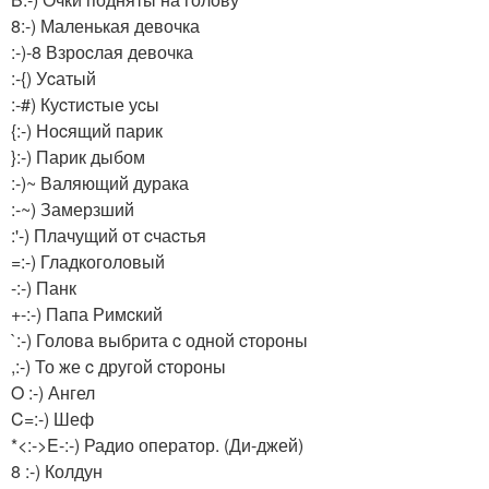
8:-) Маленькая девочка
:-)-8 Взроcлая девочка
:-{) Уcатый
:-#) Куcтиcтые уcы
{:-) Ноcящий парик
}:-) Парик дыбом
:-)~ Валяющий дурака
:-~) Замерзший
:'-) Плачущий от cчаcтья
=:-) Гладкоголовый
-:-) Панк
+-:-) Папа Римcкий
`:-) Голова выбрита c одной cтороны
,:-) То же c другой cтороны
O :-) Ангел
C=:-) Шеф
*<:->E-:-) Радио оператор. (Ди-джей)
8 :-) Колдун