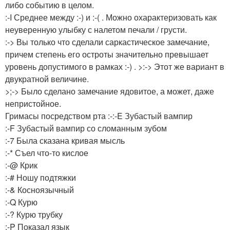
либо событию в целом.
:-I Среднее между :-) и :-( . Можно охарактеризовать как
неуверенную улыбку с налетом печали / грусти.
:-> Вы только что сделали саркастическое замечание,
причем степень его остроты значительно превышает
уровень допустимого в рамках :-) . >:-> Этот же вариант в
двукратной величине.
>;-> Было сделано замечание ядовитое, а может, даже
непристойное.
Гримасы посредством рта
:-:-E Зубастый вампир
:-F Зубастый вампир со сломанным зубом
:-7 Была сказана кривая мысль
:-* Съел что-то кислое
:-@ Крик
:-# Ношу подтяжки
:-& Косноязычный
:-Q Курю
:-? Курю трубку
:-P Показал язык