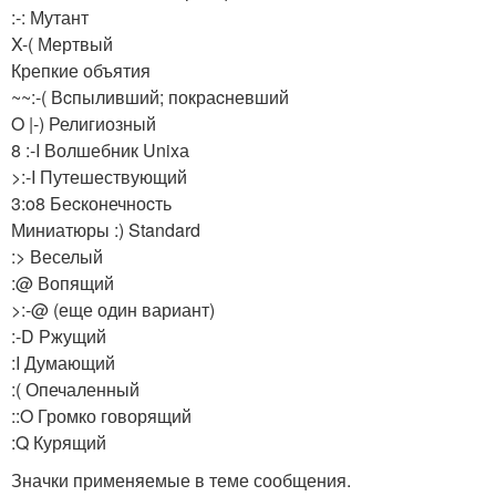
:-: Мутант
X-( Мертвый
Крепкие объятия
~~:-( Вcпыливший; покраcневший
O |-) Религиозный
8 :-I Волшебник Unixа
>:-I Путешествующий
3:o8 Беcконечноcть
Миниатюры
:) Standard
:> Веселый
:@ Вопящий
>:-@ (еще один вариант)
:-D Ржущий
:I Думающий
:( Опечаленный
::O Громко говорящий
:Q Курящий
Значки применяемые в теме сообщения.