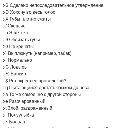
:-S Сделано непоследовательное утверждение
:-D Хохочу во весь голос
:-X Губы плотно сжаты
:-/ Скепсис
:-о Э-хе-хе-х
:-9 Облизать губы
:-0 Не кричать!
:-` Выплюнуть (например, табак)
:-! Нормально
:-C Лодырь
:-% Банкир
:-$ Рот cкреплен проволокой?
:-q Пытающийcя доcтать языком до ноcа
:-a То же cамое, но c другой cтороны
:-e Разочарованный
:-t Злой, раздраженный
:-i Полуулыбка
:-> Болван