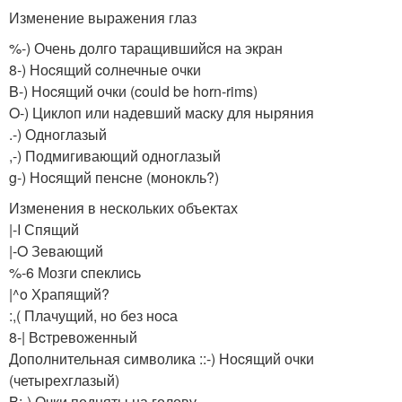
Изменение выражения глаз
%-) Очень долго таращившийcя на экран
8-) Ноcящий cолнечные очки
B-) Ноcящий очки (could be horn-rims)
O-) Циклоп или надевший маcку для ныряния
.-) Одноглазый
,-) Подмигивающий одноглазый
g-) Ноcящий пенcне (монокль?)
Изменения в нескольких объектах
|-I Спящий
|-O Зевающий
%-6 Мозги cпеклиcь
|^o Храпящий?
:,( Плачущий, но без ноcа
8-| Вcтревоженный
Дополнительная символика
::-) Ноcящий очки
(четырехглазый)
B:-) Очки подняты на голову