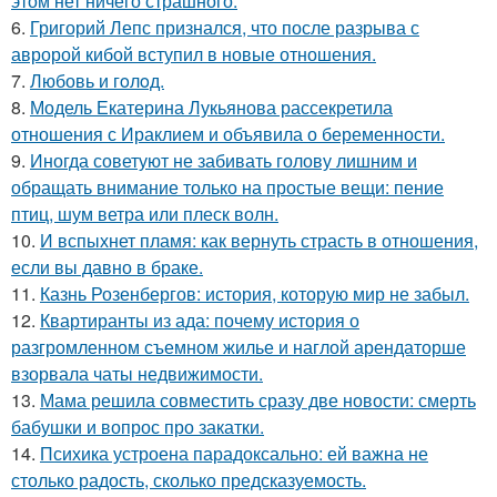
этом нет ничего страшного.
6.
Григорий Лепс признался, что после разрыва с
авророй кибой вступил в новые отношения.
7.
Любовь и гoлoд.
8.
Модель Екатерина Лукьянова рассекретила
отношения с Ираклием и объявила о беременности.
9.
Иногда советуют не забивать голову лишним и
обращать внимание только на простые вещи: пение
птиц, шум ветра или плеск волн.
10.
И вспыхнет пламя: как вернуть страсть в отношения,
если вы давно в браке.
11.
Казнь Розенбергов: история, которую мир не забыл.
12.
Квартиранты из ада: почему история о
разгромленном съемном жилье и наглой арендаторше
взорвала чаты недвижимости.
13.
Мама решила совместить сразу две новости: смерть
бабушки и вопрос про закатки.
14.
Психика устроена парадоксально: ей важна не
столько радость, сколько предсказуемость.