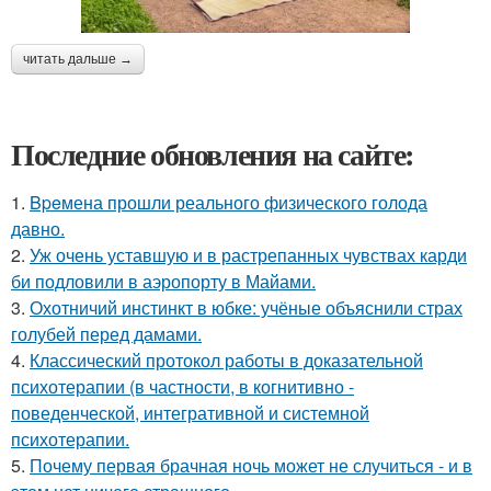
читать дальше →
Последние обновления на сайте:
1.
Bpeмена прошли реального физического голода
давно.
2.
Уж очень уставшую и в растрепанных чувствах карди
би подловили в аэропорту в Майами.
3.
Охотничий инстинкт в юбке: учёные объяснили страх
голубей перед дамами.
4.
Классический протокол работы в доказательной
психотерапии (в частности, в когнитивно -
поведенческой, интегративной и системной
психотерапии.
5.
Почему первая брачная ночь может не случиться - и в