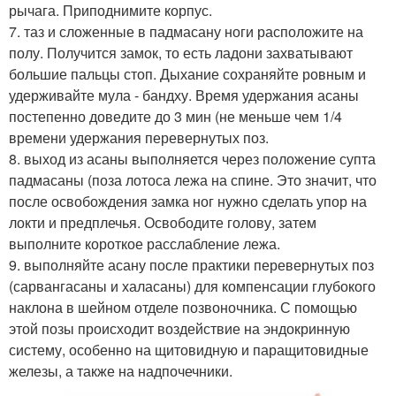
рычага. Приподнимите корпус.
7. таз и сложенные в падмасану ноги расположите на
полу. Получится замок, то есть ладони захватывают
большие пальцы стоп. Дыхание сохраняйте ровным и
удерживайте мула - бандху. Время удержания асаны
постепенно доведите до 3 мин (не меньше чем 1/4
времени удержания перевернутых поз.
8. выход из асаны выполняется через положение супта
падмасаны (поза лотоса лежа на спине. Это значит, что
после освобождения замка ног нужно сделать упор на
локти и предплечья. Освободите голову, затем
выполните короткое расслабление лежа.
9. выполняйте асану после практики перевернутых поз
(сарвангасаны и халасаны) для компенсации глубокого
наклона в шейном отделе позвоночника. С помощью
этой позы происходит воздействие на эндокринную
систему, особенно на щитовидную и паращитовидные
железы, а также на надпочечники.