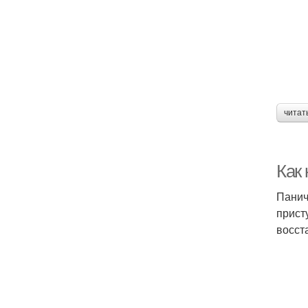
читат
Как
Панич
прист
восст