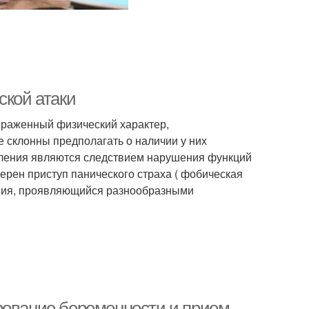
ской атаки
ыраженный физический характер,
 склонны предполагать о наличии у них
вления являются следствием нарушения функций
терен приступ панического страха ( фобическая
ния, проявляющийся разнообразными
рование беременности и прием