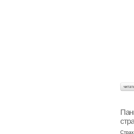
читат
Пан
стр
Страх