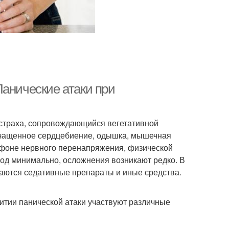
Панические атаки при
о страха, сопровождающийся вегетативной
, учащенное сердцебиение, одышка, мышечная
 фоне нервного перенапряжения, физической
лод минимально, осложнения возникают редко. В
чаются седативные препараты и иные средства.
итии панической атаки участвуют различные