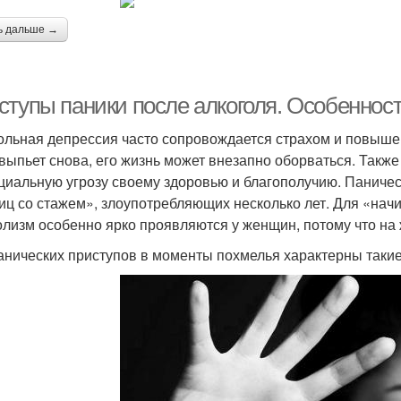
ь дальше →
ступы паники после алкоголя. Особенност
ольная депрессия часто сопровождается страхом и повышен
 выпьет снова, его жизнь может внезапно оборваться. Такж
циальную угрозу своему здоровью и благополучию. Паничес
иц со стажем», злоупотребляющих несколько лет. Для «на
олизм особенно ярко проявляются у женщин, потому что на 
анических приступов в моменты похмелья характерны таки