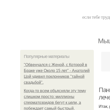
если тебе труд
Мыш
Популярные материалы
"Обвенчался с Женой, с Которой в
Браке уже Около 15 лет" - Анатолий
Цой удивил поклонников "тайной
свадьбой".
Пан
Когда-то всем объясняли эту тему
леч
слишком просто: миллионы
сперматозоидов бегут к цели, а
Итак,
побеждает самый быстрый.