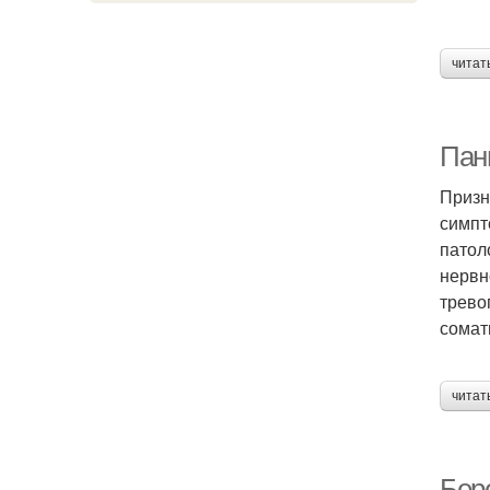
читат
Пан
Призн
симпт
патол
нервн
трево
сомат
читат
Бер