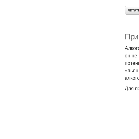
читат
При
Алког
он не
потен
«пьян
алког
Для п