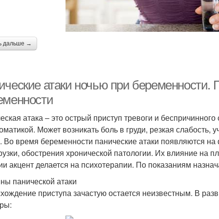
ь дальше →
ические атаки ночью при беременности. 
еменности
еская атака – это острый приступ тревоги и беспричинног
оматикой. Может возникать боль в груди, резкая слабость
. Во время беременности панические атаки появляются на
рузки, обострения хронической патологии. Их влияние на п
ии акцент делается на психотерапии. По показаниям назна
ны панической атаки
хождение приступа зачастую остается неизвестным. В разв
ры: