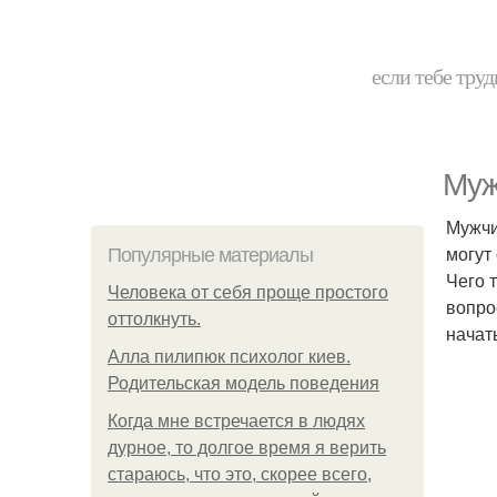
если тебе труд
Муж
Мужчи
могут
Популярные материалы
Чего 
Человека от себя проще простого
вопро
оттолкнуть.
начат
Алла пилипюк психолог киев.
Родительская модель поведения
Когда мне встречается в людях
дурное, то долгое время я верить
стараюсь, что это, скорее всего,