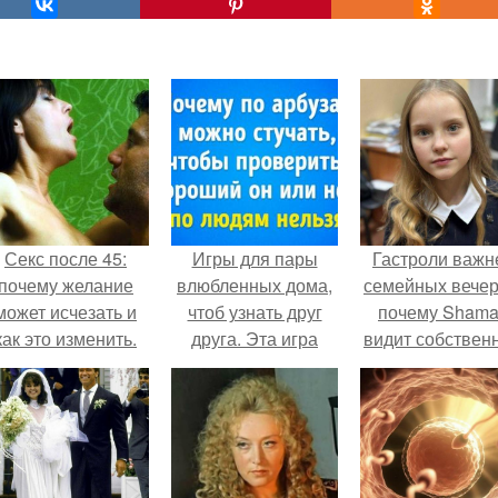
Секс после 45:
Игры для пары
Гастроли важн
почему желание
влюбленных дома,
семейных вечер
может исчезать и
чтоб узнать друг
почему Sham
как это изменить.
друга. Эта игра
видит собствен
поможет узнать
дочь чаще н
истинный характер
экране, чем
любого человека
вживую.