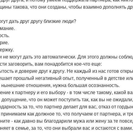
щины такова, что они созданы, чтобы взаимно дополнять дру
огут дать друг другу близкие люди?
имание.
ость.
рие.
держку.
и не могут дать это автоматически. Для этого должны собл
сти заговорить, вам понадобится кое-что еще:
рытость и доверие друг к другу. Не каждый из нас готов от
ешает прошлый негативный опыт, полученный в детстве ил
а нынешние отношения, нужна большая осознанность.
ение к партнеру и его выбору - в том числе такому, какой в
допущение, что он может поступить так, как вы не ожидали, 
одарность за то, что партнер делает для вас, отказ от гордын
 принимаем как должное то, что получаем от партнера, и т
ните - как давно вы благодарили мужа или жену за те повс
няет в семье, за то, что они выбрали вас и остаются с вами.