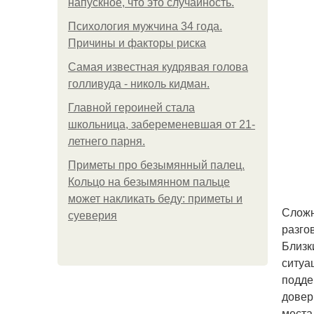
напускное, что это случайность.
Психология мужчина 34 года.
Причины и факторы риска
Самая известная кудрявая голова
голливуда - николь кидман.
Главной героиней стала
школьница, забеременевшая от 21-
летнего парня.
Приметы про безымянный палец.
Кольцо на безымянном пальце
может накликать беду: приметы и
Сложн
суеверия
разго
Близк
ситуа
подде
довер
места