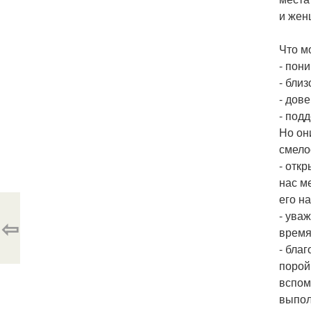
и жен
Что м
- пон
- близ
- дове
- под
Но он
смело
- отк
нас м
его н
- уваж
⇦
время 
- благ
порой
вспом
выпол