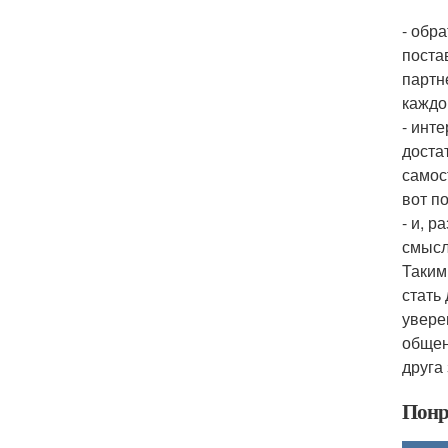
- обр
поста
партн
каждо
- инте
доста
самос
вот п
- и, 
смысл
Таким
стать
увере
общен
друга
Понр