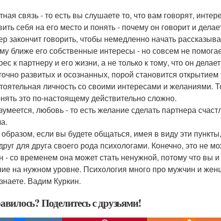
атная связь - то есть вы слушаете то, что вам говорят, инте
вить себя на его место и понять - почему он говорит и дела
ер закончит говорить, чтобы немедленно начать рассказыват
му ближе его собственные интересы - но совсем не помогае
рес к партнеру и его жизни, а не только к тому, что он дела
точно развитых и осознанных, порой становится открытием то
тоятельная личность со своими интересами и желаниями. То 
онять это по-настоящему действительно сложно.
разумеется, любовь - то есть желание сделать партнера счас
а.
 образом, если вы будете общаться, имея в виду эти пункты
 друг для друга своего рода психологами. Конечно, это не 
н - со временем она может стать ненужной, потому что вы и
ие на нужном уровне. Психология много про мужчин и женщ
 знаете. Вадим Куркин.
авилось? Поделитесь с друзьями!