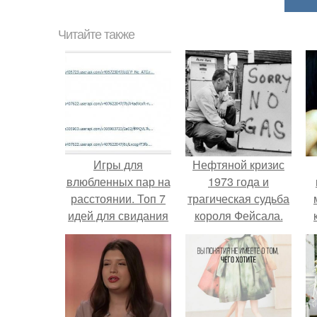
Читайте также
Игры для
Нефтяной кризис
влюбленных пар на
1973 года и
расстоянии. Топ 7
трагическая судьба
идей для свидания
короля Фейсала.
на расстоянии