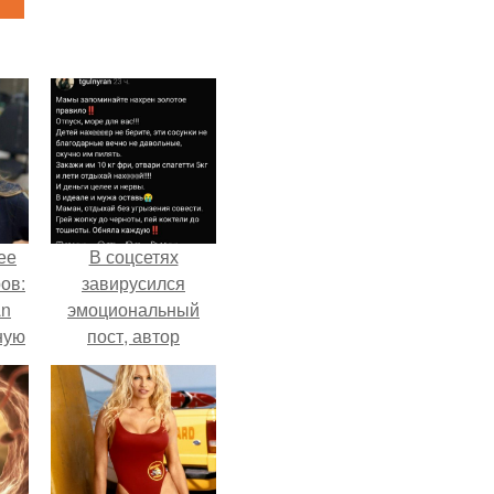
ее
В соцсетях
ов:
завирусился
an
эмоциональный
ную
пост, автор
а
которого призвала
матерей отдыхать
без детей и не
испытывать
чувство вины.