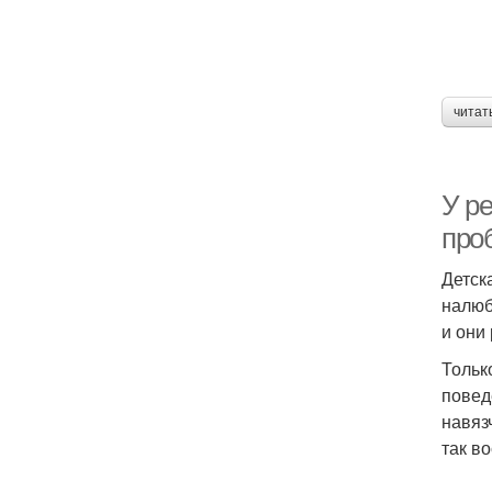
читат
У р
про
Детск
налюб
и они
Тольк
повед
навяз
так в