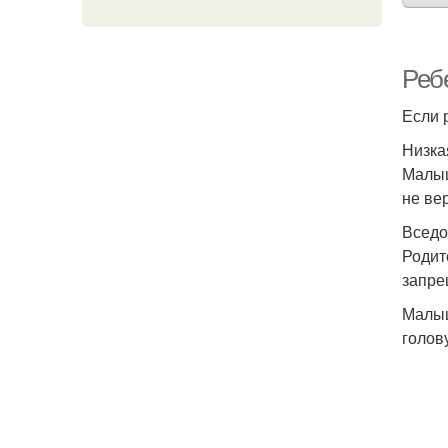
Реб
Если 
Низка
Малыш
не ве
Вседо
Родит
запре
Малыш
голов