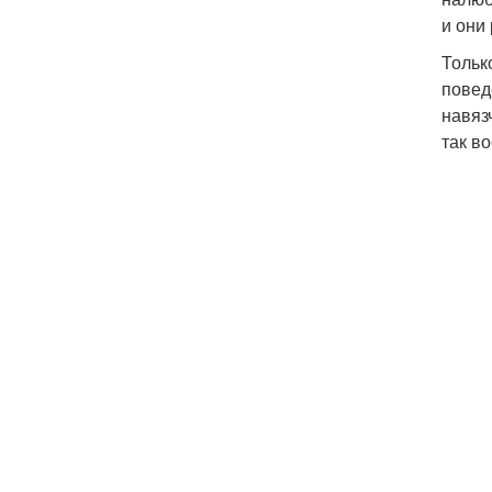
и они
Тольк
повед
навяз
так в