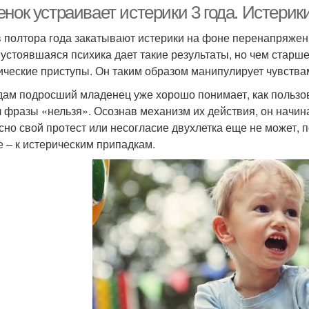
нок устраивает истерики 3 года. Истерики 
в полтора года закатывают истерики на фоне перенапряжени
 устоявшаяся психика дает такие результаты, но чем старш
ические приступы. Он таким образом манипулирует чувства
одам подросший младенец уже хорошо понимает, как пользов
 фразы «нельзя». Осознав механизм их действия, он начина
сно свой протест или несогласие двухлетка еще не может, 
 – к истерическим припадкам.