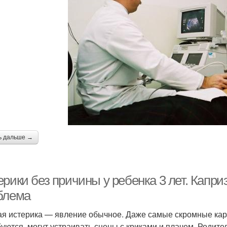
ь дальше →
рики без причины у ребенка 3 лет. Капри
блема
ая истерика — явление обычное. Даже самые скромные кар
уются, могут устраивать сцены с криками и плачем. Родит