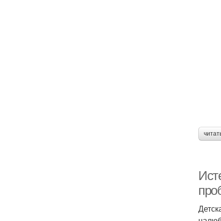
читат
Исте
про
Детск
налюб