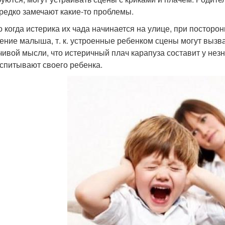
 редко замечают какие-то проблемы.
о когда истерика их чада начинается на улице, при постор
ение малыша, т. к. устроенные ребенком сцены могут вызва
чивой мысли, что истеричный плач карапуза составит у не
оспитывают своего ребенка.