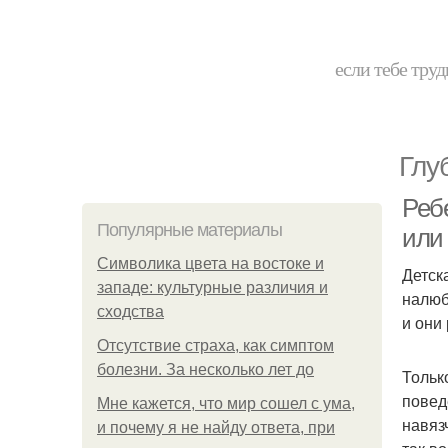
если тебе труд
Глу
Ребе
Популярные материалы
или
Символика цвета на востоке и
Детск
западе: культурные различия и
налюб
сходства
и они
Отсутствие страха, как симптом
болезни. За несколько лет до
Тольк
повед
Мне кажется, что мир сошел с ума,
навяз
и почему я не найду ответа, при