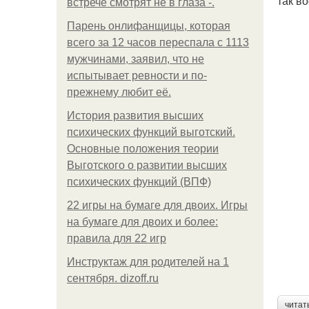
так в
встрече смотрят не в глаза -.
Парень онлифанщицы, которая
всего за 12 часов переспала с 1113
мужчинами, заявил, что не
испытывает ревности и по-
прежнему любит её.
История развития высших
психических функций выготский.
Основные положения теории
Выготского о развитии высших
психических функций (ВПФ)
22 игры на бумаге для двоих. Игры
на бумаге для двоих и более:
правила для 22 игр
Инструктаж для родителей на 1
сентября. dizoff.ru
читат