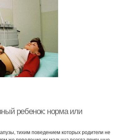
зный ребенок: норма или
апузы, тихим поведением которых родители не
елям же поведение их малыша всегда привычно,