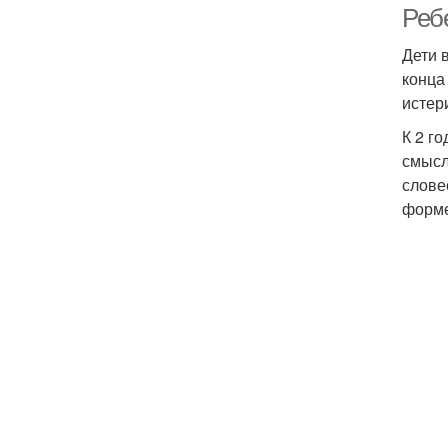
Ребе
Дети 
конца
истер
К 2 г
смысл
слове
форме