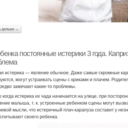
ь дальше →
ебенка постоянные истерики 3 года. Капр
блема
ая истерика — явление обычное. Даже самые скромные кар
уются, могут устраивать сцены с криками и плачем. Родит
 редко замечают какие-то проблемы.
о когда истерика их чада начинается на улице, при постор
ение малыша, т. к. устроенные ребенком сцены могут вызва
чивой мысли, что истеричный плач карапуза составит у не
оспитывают своего ребенка.