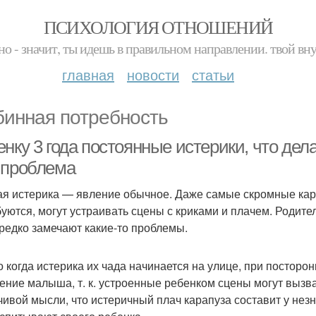
ПСИХОЛОГИЯ ОТНОШЕНИЙ
но - значит, ты идешь в правильном направлении. твой вн
главная
новости
статьи
бинная потребность
нку 3 года постоянные истерики, что дел
 проблема
ая истерика — явление обычное. Даже самые скромные кар
уются, могут устраивать сцены с криками и плачем. Родит
 редко замечают какие-то проблемы.
о когда истерика их чада начинается на улице, при постор
ение малыша, т. к. устроенные ребенком сцены могут вызва
чивой мысли, что истеричный плач карапуза составит у не