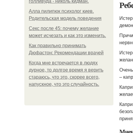
голливуда - николь кидман.
Реб
Алла пилипюк психолог киев.
Истер
Родительская модель поведения
демон
Секс после 45: почему желание
Причи
может исчезать и как это изменить.
нервн
Как правильно принимать
Истер
Дюфастон: Рекомендации врачей
желан
Когда мне встречается в людях
Очень
дурное, то долгое время я верить
– капр
стараюсь, что это, скорее всего,
напускное, что это случайность.
Капри
желае
Капри
безоп
приня
Мнен