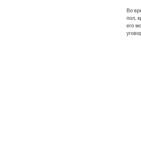
Во вр
пол, 
его м
угово