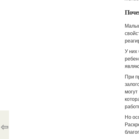
Поче
Малыш
свойс
реаги
У них
ребен
являю
При п
залог
могут
котор
работ
Но ос
⇦
Раскр
благо