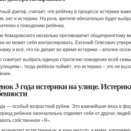
тный доктор, считает, что ребёнку в процессе истерики важ
ля, нет и истерики. На роль зрителя обязательно будет выбр
вителен к поведению ребёнка.
е Комаровского несколько противоречит общепринятому мне
ок не может себя контролировать. Евгений Олегович утверж
новку и всё, что он делает во время истерики – вполне осоз
р советует выбрать единую стратегию поведения всей семь
уляциям», тогда ребёнок поймёт, что истерика – это не вых
ении.
енок 3 года истерики на улице. Истерики
бенности
ода — особый возрастной рубеж. Это важнейшая веха в ф
период ребенок окончательно отделяет себя от других людей
авать собственное «Я».
о возникают естественные: я хочу чего-то, а мама, например,