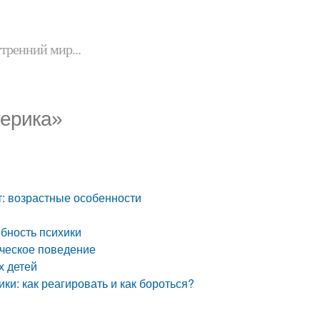
утренний мир...
терика»
ет: возрастные особенности
ебность психики
ическое поведение
х детей
ки: как реагировать и как бороться?