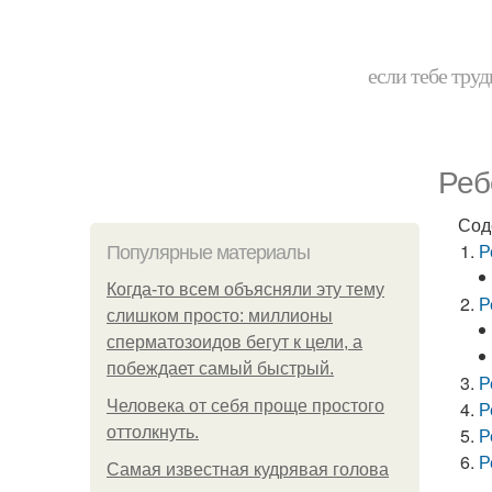
если тебе труд
Реб
Сод
Р
Популярные материалы
Когда-то всем объясняли эту тему
Р
слишком просто: миллионы
сперматозоидов бегут к цели, а
побеждает самый быстрый.
Р
Человека от себя проще простого
Р
оттолкнуть.
Р
Р
Самая известная кудрявая голова