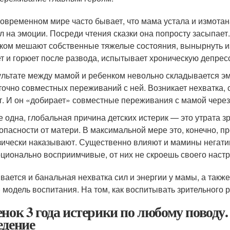
современном мире часто бывает, что мама устала и измотана
ил на эмоции. Посреди чтения сказки она попросту засыпае
ком мешают собственные тяжелые состояния, вынырнуть из
ет и горюет после развода, испытывает хроническую депресси
ультате между мамой и ребенком невольно складывается э
точно совместных переживаний с ней. Возникает нехватка,
т. И он «добирает» совместные переживания с мамой через 
 одна, глобальная причина детских истерик — это утрата 
опасности от матери. В максимальной мере это, конечно, п
ически наказывают. Существенно влияют и мамины негати
ционально восприимчивые, от них не скроешь своего наст
вается и банальная нехватка сил и энергии у мамы, а так
) модель воспитания. На том, как воспитывать зрительного 
енок 3 года истерики по любому поводу.
едение