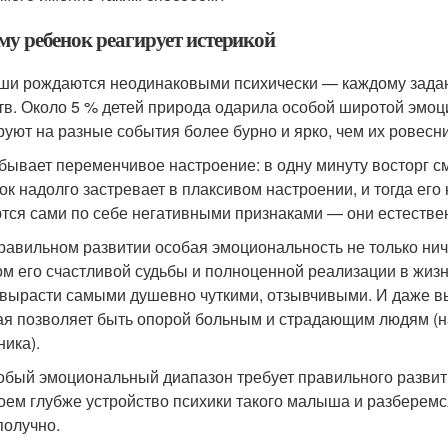
му ребенок реагирует истерикой
и рождаются неодинаковыми психически — каждому задан 
тв. Около 5 % детей природа одарила особой широтой эмоц
руют на разные события более бурно и ярко, чем их ровесни
 бывает переменчивое настроение: в одну минуту восторг 
ок надолго застревает в плаксивом настроении, и тогда его
тся сами по себе негативными признаками — они естествен
равильном развитии особая эмоциональность не только ниче
ом его счастливой судьбы и полноценной реализации в жиз
 вырасти самыми душевно чуткими, отзывчивыми. И даже в
ая позволяет быть опорой больным и страдающим людям (н
ника).
обый эмоциональный диапазон требует правильного развити
оем глубже устройство психики такого малыша и разберемся
получно.