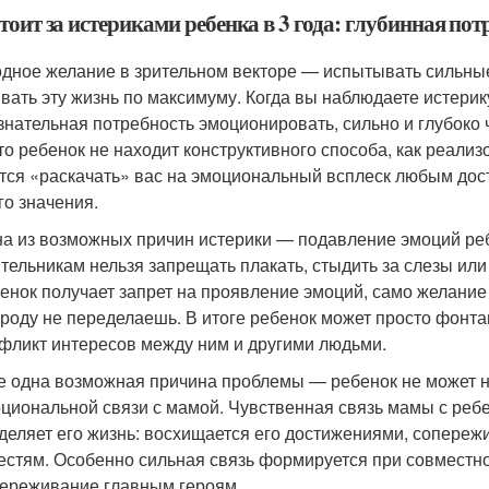
тоит за истериками ребенка в 3 года: глубинная по
дное желание в зрительном векторе — испытывать сильны
вать эту жизнь по максимуму. Когда вы наблюдаете истерику
знательная потребность эмоционировать, сильно и глубоко ч
что ребенок не находит конструктивного способа, как реали
тся «раскачать» вас на эмоциональный всплеск любым дос
го значения.
а из возможных причин истерики — подавление эмоций реб
тельникам нельзя запрещать плакать, стыдить за слезы или 
енок получает запрет на проявление эмоций, само желание
роду не переделаешь. В итоге ребенок может просто фонта
фликт интересов между ним и другими людьми.
 одна возможная причина проблемы — ребенок не может н
циональной связи с мамой. Чувственная связь мамы с ребе
деляет его жизнь: восхищается его достижениями, сопереж
естям. Особенно сильная связь формируется при совместн
ереживание главным героям.