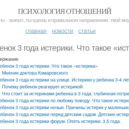
ПСИХОЛОГИЯ ОТНОШЕНИЙ
но - значит, ты идешь в правильном направлении. твой вн
главная
новости
статьи
енок 3 года истерики. Что такое «ис
ержание
ебенок 3 года истерики. Что такое «истерика»
Мнение доктора Комаровского
ебенок 3 года истерики на улице. Истерики у ребенка 3-4 л
Почему ребенок реагирует истерикой
Что стоит за истериками ребенка в 3 года: глубинная потр
ебенок 3 года истерики по любому поводу. Что такое истер
ебенок 3 года истерики ночью. Причины истерик у маленьки
ебенок 3 года истерики перед детским садом. Детские истери
ебенок 3 года истерики форум. Опять истерики. 3,5 года.