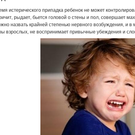
емя истерического припадка ребенок не может контролирова
кричит, рыдает, бьется головой о стены и пол, совершает 
ожно назвать крайней степенью нервного возбуждения, и в
ры взрослых, не воспринимает привычные убеждения и сло