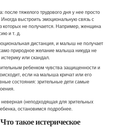
: после тяжелого трудового дня у нее просто
т. Иногда выстроить эмоциональную связь с
 которых не получается. Например, женщина
ю и т. д.
моциональная дистанция, и малыш не получает
 само природное желание малыша никуда не
истерику или скандал.
зрительным ребенком чувства защищенности и
роисходит, если на малыша кричат или его
вные состояния: зрительные дети самые
роения.
же неверная (неподходящая для зрительных
ребенка, остановимся подробнее.
 Что такое истерическое