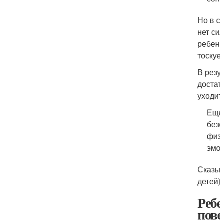
Но в 
нет с
ребен
тоску
В рез
доста
уходи
Еще
без
физ
эмо
Сказы
детей
Реб
пов