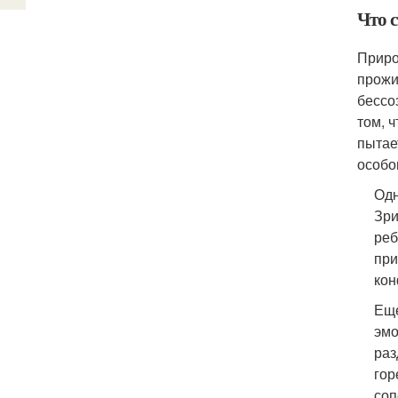
Что с
Приро
прожи
бессо
том, 
пытае
особо
Одн
Зри
реб
при
кон
Еще
эмо
раз
гор
соп