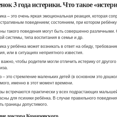
енок 3 года истерики. Что такое «истер
ика – это очень яркая эмоциональная реакция, которая соп
стративным поведением; состоянием, при котором ребёнку
ны такого поведения могут быть совершенно различными. О
ой системы, типа воспитания в семье и др.
ика у ребёнка может возникать в ответ на обиду, требовани
ия, или в ситуациях неприятного известия.
 важно, чтобы родители могли отличить истерику от другого
иза.
з – это стремление маленьких детей (в основном это дошкол
мого, именно в этот момент времени.
зы встречаются практически у всех подрастающих малышей
асны для психики ребёнка. В случае правильного поведени
ть границы допустимого.
ие доктора Комаровского