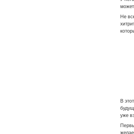
может,
Не вс
хитрит
котор
В это
будущ
уже в
Первы
желае