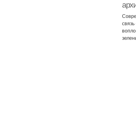
арх
Совре
связь
вопло
зелен