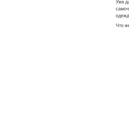
Уже д
самоч
одежд
Что ж