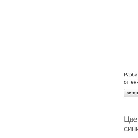
Разби
оттен
читат
Цве
сини