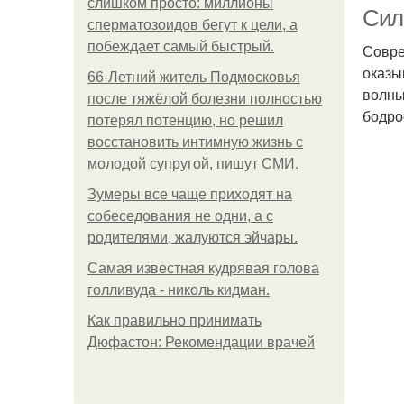
слишком просто: миллионы
Сила
сперматозоидов бегут к цели, а
побеждает самый быстрый.
Совре
оказы
66-Летний житель Подмосковья
волны
после тяжёлой болезни полностью
бодро
потерял потенцию, но решил
восстановить интимную жизнь с
молодой супругой, пишут СМИ.
Зумеры все чаще приходят на
собеседования не одни, а с
родителями, жалуются эйчары.
Самая известная кудрявая голова
голливуда - николь кидман.
Как правильно принимать
Дюфастон: Рекомендации врачей