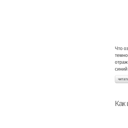
Что о
темно
отраж
синий
читат
Как