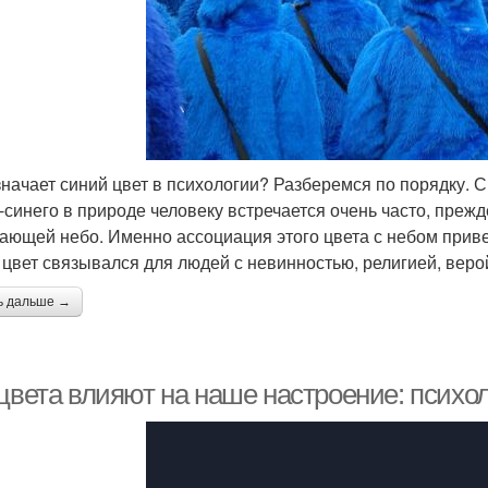
значает синий цвет в психологии? Разберемся по порядку. Си
-синего в природе человеку встречается очень часто, прежде 
ающей небо. Именно ассоциация этого цвета с небом привел
 цвет связывался для людей с невинностью, религией, веро
ь дальше →
 цвета влияют на наше настроение: психо