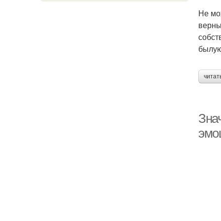
Не мо
верны
собст
былую
читат
Знач
эмо