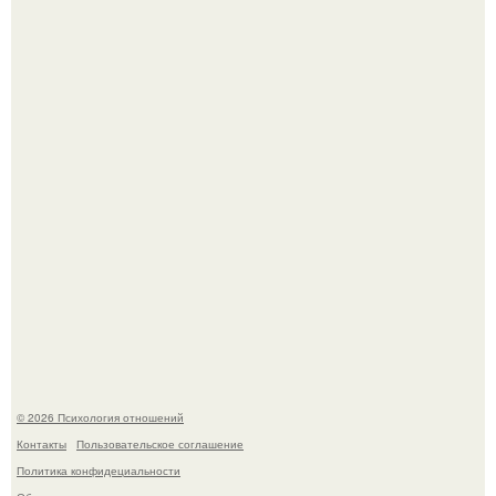
Нефтяной кризис 1973 года и трагическая судьба короля
Фейсала.
Секс после 45: почему желание может исчезать и как это
изменить.
© 2026 Психология отношений
Контакты
Пользовательское соглашение
Политика конфидециальности