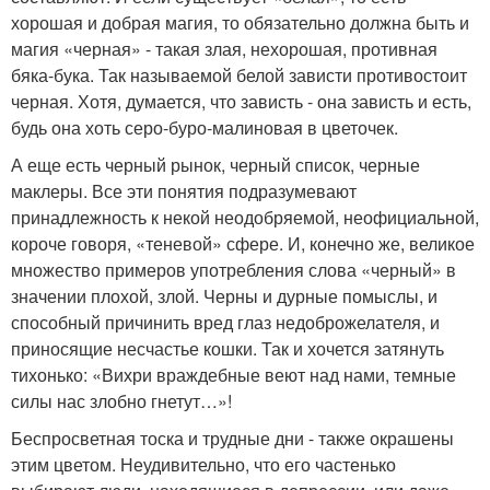
хорошая и добрая магия, то обязательно должна быть и
магия «черная» - такая злая, нехорошая, противная
бяка-бука. Так называемой белой зависти противостоит
черная. Хотя, думается, что зависть - она зависть и есть,
будь она хоть серо-буро-малиновая в цветочек.
А еще есть черный рынок, черный список, черные
маклеры. Все эти понятия подразумевают
принадлежность к некой неодобряемой, неофициальной,
короче говоря, «теневой» сфере. И, конечно же, великое
множество примеров употребления слова «черный» в
значении плохой, злой. Черны и дурные помыслы, и
способный причинить вред глаз недоброжелателя, и
приносящие несчастье кошки. Так и хочется затянуть
тихонько: «Вихри враждебные веют над нами, темные
силы нас злобно гнетут…»!
Беспросветная тоска и трудные дни - также окрашены
этим цветом. Неудивительно, что его частенько