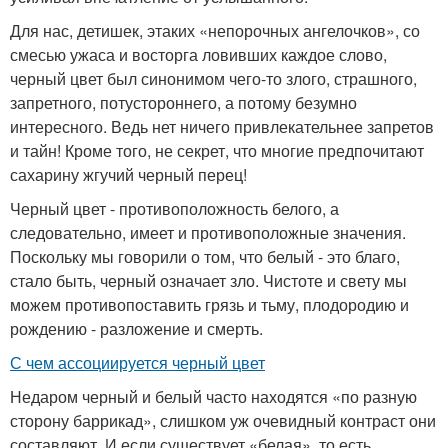
Для нас, детишек, этаких «непорочных ангелочков», со
смесью ужаса и восторга ловивших каждое слово,
черный цвет был синонимом чего-то злого, страшного,
запретного, потустороннего, а потому безумно
интересного. Ведь нет ничего привлекательнее запретов
и тайн! Кроме того, не секрет, что многие предпочитают
сахарину жгучий черный перец!
Черный цвет - противоположность белого, а
следовательно, имеет и противоположные значения.
Поскольку мы говорили о том, что белый - это благо,
стало быть, черный означает зло. Чистоте и свету мы
можем противопоставить грязь и тьму, плодородию и
рождению - разложение и смерть.
С чем ассоциируется черный цвет
Недаром черный и белый часто находятся «по разную
сторону баррикад», слишком уж очевидный контраст они
составляют. И если существует «белая», то есть