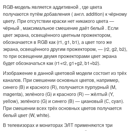
RGB-модель является аддитивной , где цвета
получаются путём добавления ( англ. addition) к чёрному
цвету. При отсутствии краски нет никакого цвета —
чёрный , максимальное смешение даёт белый . Если
цвет экрана, освещённого цветным прожектором,
обозначается в RGB как (r
1
, g
1
, b
1
), а цвет того же
экрана, освещённого другим прожектором, — (r
2
, g
2
, b
2
),
то при освещении двумя прожекторами цвет экрана
будет обозначаться как (r
1
+r
2
, g
1
+g
2
, b
1
+b
2
).
Изображение в данной цветовой модели состоит из трёх
каналов. При смешении основных цветов, например,
синего (B) и красного (R), получается пурпурный (M,
magenta), зелёного (G) и красного (R) — жёлтый (Y,
yellow), зелёного (G) и синего (B) — циановый (С, cyan).
При смешении всех трёх основных цветов получается
белый цвет (W, white).
В телевизорах и мониторах ЭЛТ применяются три