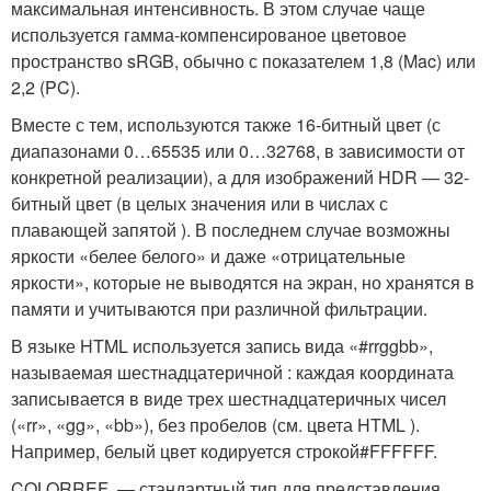
максимальная интенсивность. В этом случае чаще
используется гамма-компенсированое цветовое
пространство sRGB, обычно с показателем 1,8 (Mac) или
2,2 (PC).
Вместе с тем, используются также 16-битный цвет (с
диапазонами 0…65535 или 0…32768, в зависимости от
конкретной реализации), а для изображений HDR — 32-
битный цвет (в целых значения или в числах с
плавающей запятой ). В последнем случае возможны
яркости «белее белого» и даже «отрицательные
яркости», которые не выводятся на экран, но хранятся в
памяти и учитываются при различной фильтрации.
В языке HTML используется запись вида «#rrggbb»,
называемая шестнадцатеричной : каждая координата
записывается в виде трех шестнадцатеричных чисел
(«rr», «gg», «bb»), без пробелов (см. цвета HTML ).
Например, белый цвет кодируется строкой
#FFFFFF
.
COLORREF — стандартный тип для представления