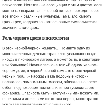
психологии. Негативные ассоциации с этим цветом, если
можно так выразиться, «черной нитью» проходят через
все эпохи и различные культуры. Тьма, зло, смерть,
грязь, грех, колдовство - вот основные символические
значения этого цвета.
Роль черного цвета в психологии
В этой черной-черной комнате… Помните одну из
многочисленных детских страшилок, услышанных где-
нибудь в пионерском лагере, а может быть, в санатории
или больнице? Начиналась она так: «В одном черном-
черном доме, в черной-черной комнате стоял черный-
черный гроб…» Рассказывать подобные истории
полагалось замогильным голосом, обязательно после
отбоя, под покровом темноты или при тусклом свете
фонарика. Опасность быть «застуканными» вожатыми,
нянечками и иже с ними щекотала нервы, многократно
усиливая впечатление от услышанного.